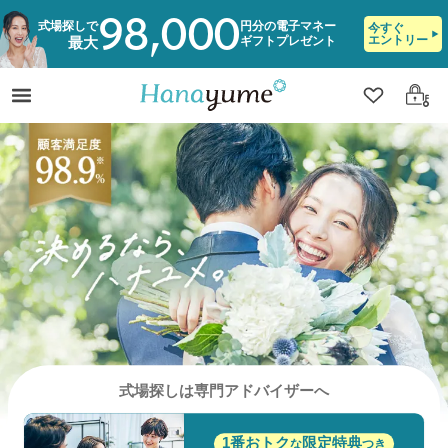
98,000
式場探しで
円分の電子マネー
今すぐ
エントリー
ギフトプレゼント
最大
クリップ
ログ
式場探しは専門アドバイザーへ
1番おトク
限定特典
な
つき