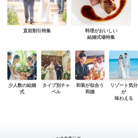
直前割引特集
料理がおいしい
結婚式場特集
少人数の結婚
タイプ別チャ
和装が似合う
リゾート気分
式
ペル
和婚
が
味わえる