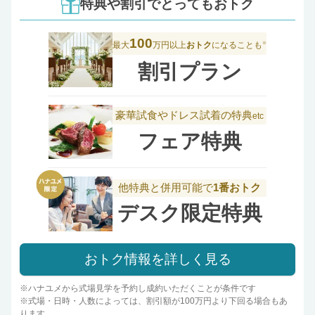
特典や割引でとってもおトク
100
最大
万円以上
おトク
になることも
※
割引プラン
豪華試食やドレス試着の特典
etc
フェア特典
他特典と併用可能で
1番おトク
デスク限定特典
おトク情報を詳しく見る
※ハナユメから式場見学を予約し成約いただくことが条件です
※式場・日時・人数によっては、割引額が100万円より下回る場合もあ
ります