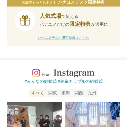
ハナユメデスク限定特典
相談でもっとおトク！
人気式場
で使える
限定特典
ハナユメだけの
が適用に！
ハナユメデスク限定特典はこちら
#みんなの結婚式 #先輩カップルの結婚式
すべて
関東
東海
関西
九州