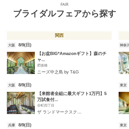
FAIR
ブライダルフェアから探す
関西
8/9(日)
大阪
神奈
【お盆BIG*Amazonギフト】森のチ
ャ...
肥後橋
ニーズ中之島 by T&G
8/9(日)
大阪
東京
【来館者全組に最大ギフト1万円】5
万試食付...
谷町四丁目
ザ ランドマークスクエアオオサカ
8/9(日)
兵庫
東京