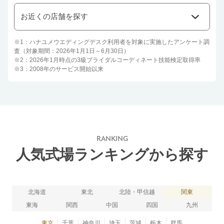
お近くの店舗を探す
※1：ハナユメウエディングデスク利用者を対象に実施したアンケート調
査（対象期間：2026年1月1日～6月30日）
※2：2026年1月時点の3級ブライダルコーディネート技能検定取得率
※3：2008年のサービス開始以来
RANKING
人気式場ランキングから探す
北海道
東北
北陸・甲信越
関東
東海
関西
中国
四国
九州
東京
千葉
神奈川
埼玉
茨城
栃木
群馬