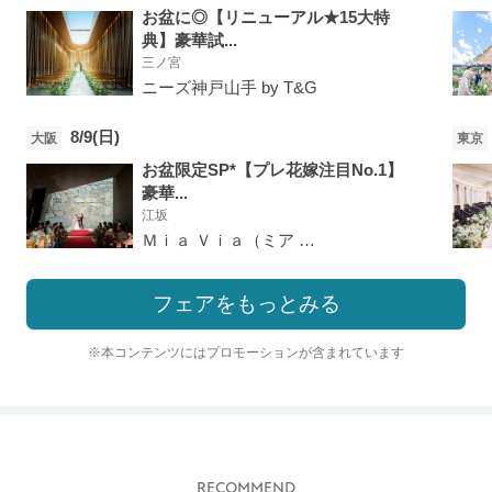
お盆に◎【リニューアル★15大特
典】豪華試...
三ノ宮
ニーズ神戸山手 by T&G
8/9(日)
大阪
東京
お盆限定SP*【プレ花嫁注目No.1】
豪華...
江坂
Ｍｉａ Ｖｉａ（ミア ヴィア）
フェアをもっとみる
※本コンテンツにはプロモーションが含まれています
RECOMMEND