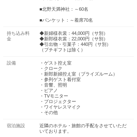
■北野天満神社：～60名
■バンケット：～着席70名
持ち込み料
◆新婦様衣裳：44,000円（サ別）
金
◆新郎様衣裳：22,000円（サ別）
◆引出物・引菓子：440円（サ別）
（プチギフトは除く）
設備
・ゲスト控え室
・クローク
・新郎新婦控え室（ブライズルーム）
・参列ゲスト着付室
・音響、照明
・ピアノ
・TVモニター
・プロジェクター
・ワイヤレスマイク
・その他
宿泊施設
近隣のホテル・旅館の手配をさせていただ
いております。