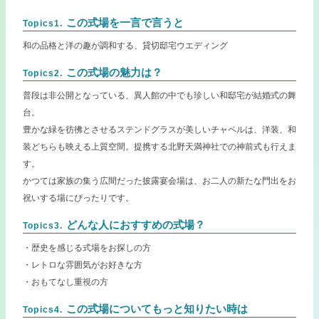
この式場を一言で言うと
Topics1.
和の品格と洋の趣が調和する、貸切邸宅ウエディング
この式場の魅力は？
Topics2.
普段は非公開となっている、異人館の中でも珍しい和邸宅が結婚式の舞
台。
豊かな緑を彷彿とさせるステンドグラスが美しいチャペルは、洋装、和
装どちらも映える上質空間。提携する北野天満神社での神前式も行えま
す。
かつては家族の集う広間だった披露宴会場は、お二人の新たな門出をお
祝いする場にぴったりです。
どんな人におすすめの式場？
Topics3.
・歴史を感じる式場をお探しの方
・レトロな雰囲気がお好きな方
・おもてなし重視の方
この式場についてもっと知りたい時は
Topics4.