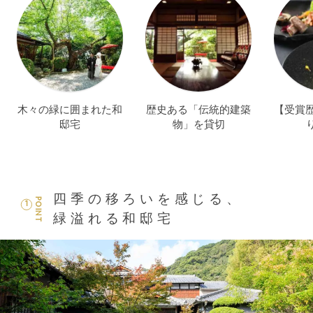
木々の緑に囲まれた和
歴史ある「伝統的建築
【受賞歴
邸宅
物」を貸切
四季の移ろいを感じる、
POINT
1
緑溢れる和邸宅