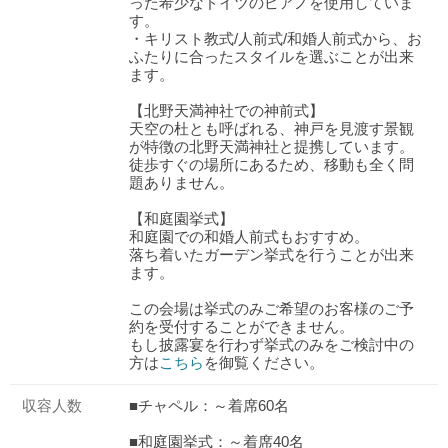
った希少なドイツのピアノを使用していま
す。
・キリスト教式/人前式/和婚人前式から、お
ふたりに合ったスタイルを選ぶことが出来
ます。
【北野天満神社での神前式】
天空の杜とも呼ばれる、神戸を見渡す景観
が特徴の北野天満神社と提携しています。
徒歩すぐの場所にあるため、移動も全く問
題ありません。
【和庭園挙式】
和庭園での和婚人前式もおすすめ。
落ち着いたガーデン挙式を行うことが出来
ます。
この会場は挙式のみご希望のお客様のご予
約を受付することができません。
もし披露宴を行わず挙式のみをご検討中の
方は
こちら
を御覧ください。
収容人数
■チャペル：～着席60名
■和庭園挙式：～着席40名