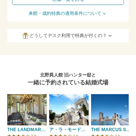
来館・成約特典の適用条件について
どうしてデスク利用で特典が付くの？
北野異人館 旧ハンター邸と
一緒に予約されている結婚式場
THE LANDMARK SQUARE OSAKA （ザ ランドマークスクエア オオサカ）
ア・ラ・モードパレ＆ザ・リゾート
THE MARCUS SQUARE KOBE(ザ マーカススクエア 神戸)