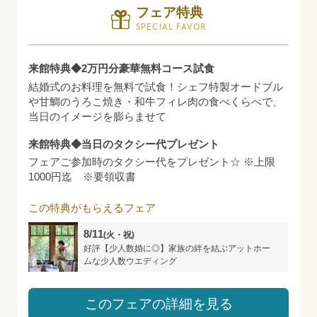
フェア特典
SPECIAL FAVOR
来館特典◆2万円分豪華無料コース試食
結婚式のお料理を無料で試食！シェフ特製オードブル
や甘鯛のうろこ焼き・和牛フィレ肉の食べくらべで、
当日のイメージを膨らませて
来館特典◆当日のタクシー代プレゼント
フェアご参加時のタクシー代をプレゼント☆ ※上限
1000円迄 ※要領収書
この特典がもらえるフェア
8/11
(火・祝)
好評【少人数婚に◎】家族の絆を結ぶアットホー
ムな少人数ウエディング
このフェアの詳細を見る