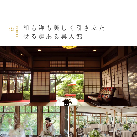
和も洋も美しく引き立た
POINT
2
せる趣ある異人館