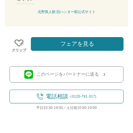
北野異人館 旧ハンター邸公式サイト
フェアを見る
クリップ
このページをパートナーに送る
電話相談
（0120-791-317)
平日10:30-19:00／土日祝10:00-19:00
おトクな特典つきフェア
フェア一覧
8/11
残◯
(火・祝)
来館特典◆2万円分豪華無料コース試食