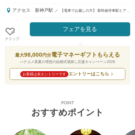
アクセス
新神戸駅
／
【電車でお越しの方】 新幹線停車駅とアクセス抜群の三宮駅が最寄り！ 遠方ゲストも嬉しい、神戸らしいロケーション×移動安心の立地 ■神戸市営地下鉄 もしくは 山陽新幹線 新神戸駅南出口 徒歩5分 ■ＪＲ・阪急・阪神 三ノ宮駅 徒歩15分 ※JR、阪急の各線「三ノ宮」駅からタクシーでワンメーター！ ※駅にはタクシー乗り場もあり、初めての方も安心！ ※東京から1本！東海道・山陽新幹線のぞみ停車駅の「新神戸」駅が最寄り駅 ＜ハナユメ限定特典＞ ■式当日のゲストタクシー代プレゼント！※条件付き ■フェア来館時、タクシー代無料 ※領収書をスタッフまでお渡しください
フェアを見る
クリップ
98,000
電子マネーギフトもらえる
最大
円分
ハナユメ真夏の理想の結婚式場探し応援キャンペーン2026
エントリーはこちら
お客様は未エントリーです
POINT
おすすめポイント