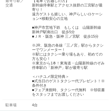
最寄り駅／
【電車でお越しの方】
交通
新幹線停車駅とアクセス抜群の三宮駅が最
寄り！
遠方ゲストも嬉しい、神戸らしいロケーシ
ョン×移動安心の立地
■神戸市営地下鉄 もしくは 山陽新幹線
新神戸駅南出口 徒歩5分
■ＪＲ・阪急・阪神 三ノ宮駅 徒歩15分
※JR、阪急の各線「三ノ宮」駅からタクシ
ーでワンメーター！
※駅にはタクシー乗り場もあり、初めての
方も安心！
※東京から1本！東海道・山陽新幹線のぞみ
停車駅の「新神戸」駅が最寄り駅
＜ハナユメ限定特典＞
■式当日のゲストタクシー代プレゼント！※
条件付き
■フェア来館時、タクシー代無料 ※領収書
をスタッフまでお渡しください
駐車場
4台