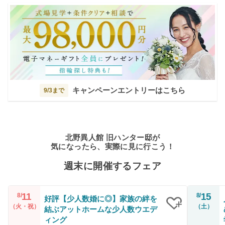
キャンペーンエントリーはこちら
9/3まで
北野異人館 旧ハンター邸が
気になったら、実際に見に行こう！
週末に開催するフェア
11
15
8/
8/
好評【少人数婚に◎】家族の絆を
（火・祝）
（土）
結ぶアットホームな少人数ウエデ
クリップ
ィング