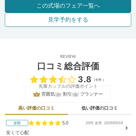
この式場のフェア一覧へ
見学予約をする
REVIEW
口コミ総合評価
口コミ評価
3.8
（6件）
先輩カップルの評価ポイント
雰囲気
割引
プランナー
高い評価の口コミ
低い評価の口コミ
5.0
金額
20代
女性
2026/05/18
口コミ評価
安くて心配