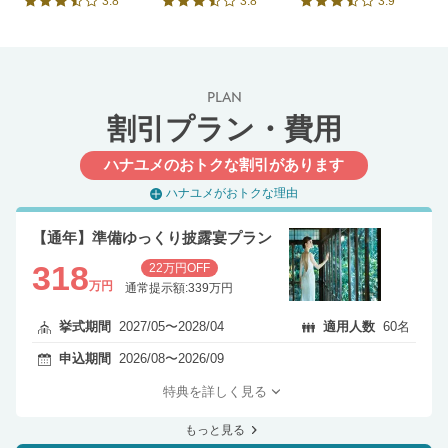
3.8
3.8
3.9
口コミ評価
口コミ評価
口コミ評価
PLAN
割引プラン・費用
ハナユメのおトクな割引があります
ハナユメがおトクな理由
【通年】準備ゆっくり披露宴プラン
318
22万円OFF
万円
通常提示額:339万円
挙式期間
2027/05〜2028/04
適用人数
60名
申込期間
2026/08〜2026/09
特典を詳しく見る
もっと見る