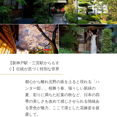
【新神戸駅・三宮駅からもす
ぐ】伝統が息づく特別な世界
都心から離れ北野の坂を上ると現れる「ハ
ンター邸」。桜舞う春、瑞々しい新緑の
夏、彩りに満ちた紅葉の秋など、日本の四
季の美しさを改めて感じさせられる情緒あ
る景色が魅力。ここで凛とした花嫁姿を披
露して。