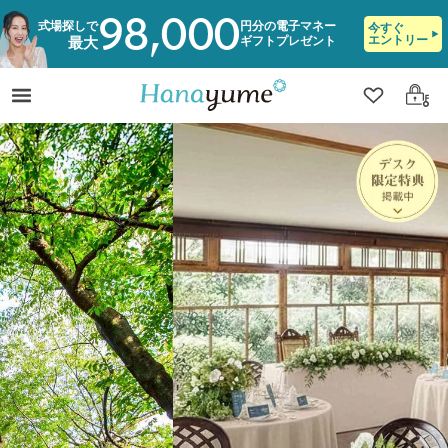
98,000
式場探しで
円分の電子マネー
今すぐ
エントリー
ギフトプレゼント
最大
クリップ
ログ