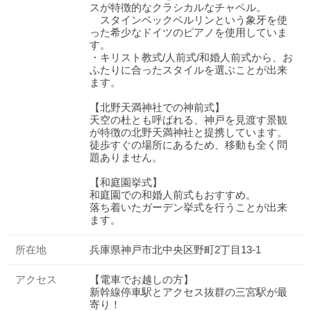
スが特徴的なクラシカルなチャペル。
スタインベックベルリンという象牙を使
った希少なドイツのピアノを使用していま
す。
・キリスト教式/人前式/和婚人前式から、お
ふたりに合ったスタイルを選ぶことが出来
ます。
【北野天満神社での神前式】
天空の杜とも呼ばれる、神戸を見渡す景観
が特徴の北野天満神社と提携しています。
徒歩すぐの場所にあるため、移動も全く問
題ありません。
【和庭園挙式】
和庭園での和婚人前式もおすすめ。
落ち着いたガーデン挙式を行うことが出来
ます。
所在地
兵庫県神戸市北中央区野町2丁目13-1
アクセス
【電車でお越しの方】
新幹線停車駅とアクセス抜群の三宮駅が最
寄り！