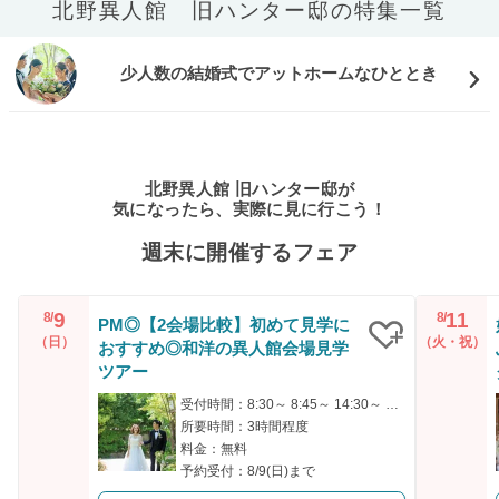
北野異人館 旧ハンター邸の特集一覧
少人数の結婚式でアットホームなひととき
北野異人館 旧ハンター邸が
気になったら、実際に見に行こう！
週末に開催するフェア
9
11
8/
8/
PM◎【2会場比較】初めて見学に
（日）
（火・祝）
おすすめ◎和洋の異人館会場見学
クリップ
ツアー
受付時間：8:30～ 8:45～ 14:30～ 14:45～
所要時間：3時間程度
料金：無料
予約受付：8/9(日)まで