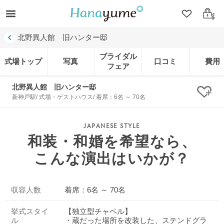
クリップ
ログ
北野異人館 旧ハンター邸
ブライダル
式場トップ
写真
口コミ
費用
フェア
北野異人館 旧ハンター邸
クリ
新神戸駅/ 式場・ゲストハウス/ 着席：6名 ～ 70名
和装・和婚を希望なら、
こんな演出はいかが？
収容人数
着席：6名 ～ 70名
挙式スタイ
【独立型チャペル】
ル
・蔵だった場所を改装した、ステンドグラ