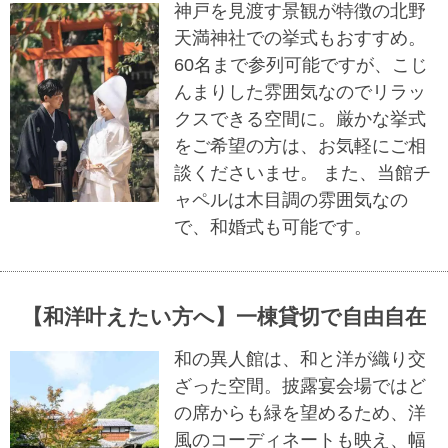
神戸を見渡す景観が特徴の北野
天満神社での挙式もおすすめ。
60名まで参列可能ですが、こじ
んまりした雰囲気なのでリラッ
クスできる空間に。厳かな挙式
をご希望の方は、お気軽にご相
談くださいませ。 また、当館チ
ャペルは木目調の雰囲気なの
で、和婚式も可能です。
【和洋叶えたい方へ】一棟貸切で自由自在
和の異人館は、和と洋が織り交
ざった空間。披露宴会場ではど
の席からも緑を望めるため、洋
風のコーディネートも映え、幅