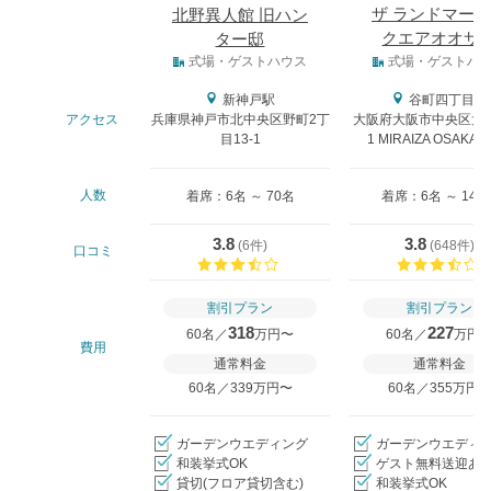
ザ ランドマー
北野異人館 旧ハン
クエアオオサ
ター邸
式場タイプ
式場・ゲストハウス
式場・ゲストハ
新神戸駅
谷町四丁目駅
アクセス
兵庫県神戸市北中央区野町2丁
大阪府大阪市中央区大阪
目13-1
1 MIRAIZA OSAKA-
人数
着席：6名 ～ 70名
着席：6名 ～ 146
3.8
3.8
(
6件
)
(
648件
)
口コミ
口コミ評価
割引プラン
割引プラン
318
227
60名／
万円〜
60名／
万円
費用
通常料金
通常料金
60名／339万円〜
60名／355万円
ガーデンウエディング
ガーデンウエディ
和装挙式OK
ゲスト無料送迎あ
貸切(フロア貸切含む)
和装挙式OK