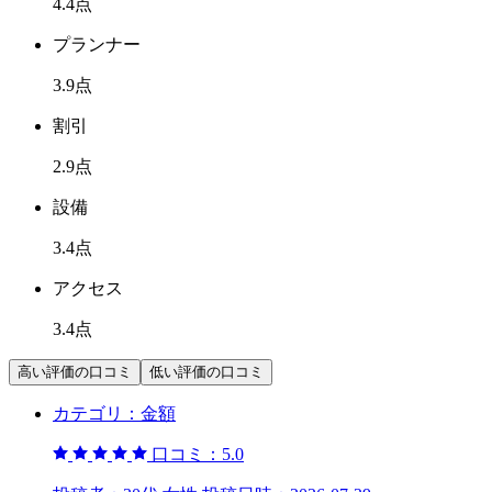
4.4
点
プランナー
3.9
点
割引
2.9
点
設備
3.4
点
アクセス
3.4
点
高い評価の口コミ
低い評価の口コミ
カテゴリ：
金額
口コミ：
5.0