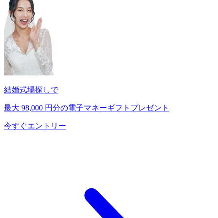
結婚式場探しで
最大
98,000
円分の電子マネーギフトプレゼント
今すぐエントリー