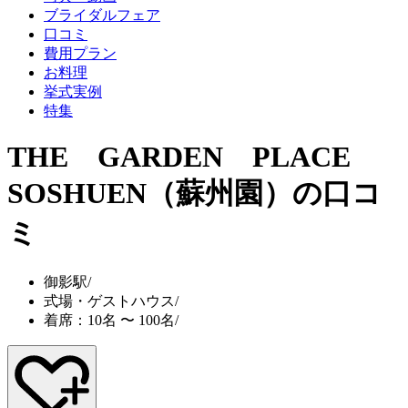
ブライダルフェア
口コミ
費用プラン
お料理
挙式実例
特集
THE GARDEN PLACE
SOSHUEN（蘇州園）
の口コ
ミ
御影駅
/
式場・ゲストハウス
/
着席：10名 〜 100名
/