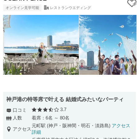
オンライン見学可能
レストランウエディング
神戸港の特等席で叶える 結婚式みたいなパーティ
3.7
口コミ
口コミ評価
人数
着席：6名 ～ 80名
元町駅 (神戸・阪神間・明石・淡路島)
アクセス
アクセス
詳細