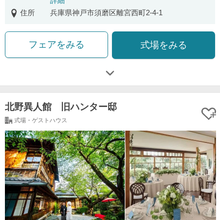
詳細
住所
兵庫県神戸市須磨区離宮西町2-4-1
フェアをみる
式場をみる
北野異人館 旧ハンター邸
式場・ゲストハウス