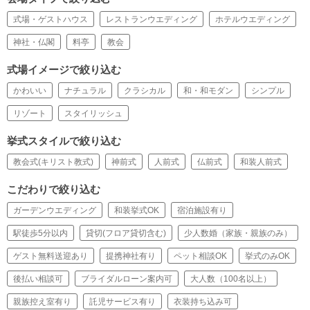
式場・ゲストハウス
レストランウエディング
ホテルウエディング
神社・仏閣
料亭
教会
式場イメージで絞り込む
かわいい
ナチュラル
クラシカル
和・和モダン
シンプル
リゾート
スタイリッシュ
挙式スタイルで絞り込む
教会式(キリスト教式)
神前式
人前式
仏前式
和装人前式
こだわりで絞り込む
ガーデンウエディング
和装挙式OK
宿泊施設有り
駅徒歩5分以内
貸切(フロア貸切含む)
少人数婚（家族・親族のみ）
ゲスト無料送迎あり
提携神社有り
ペット相談OK
挙式のみOK
後払い相談可
ブライダルローン案内可
大人数（100名以上）
親族控え室有り
託児サービス有り
衣装持ち込み可