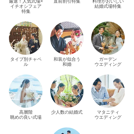
厳選！人気式場×
直前割引特集
料理がおいしい
イチオシフェア
結婚式場特集
特集
タイプ別チャペ
和装が似合う
ガーデン
ル
和婚
ウエディング
高層階
少人数の結婚式
マタニティ
眺めの良い式場
ウエディング