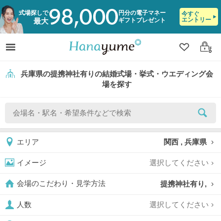
98,000
式場探しで
円分の電子マネー
今すぐ
エントリー
ギフトプレゼント
最大
クリップ
ログ
兵庫県の提携神社有りの結婚式場・挙式・ウエディング会
場を探す
関西 , 兵庫県
エリア
選択してください
イメージ
提携神社有り,
会場のこだわり・見学方法
選択してください
人数