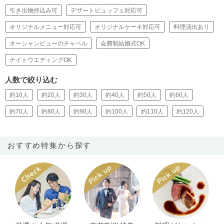
引き出物持込み可
デザートビュッフェ対応可
オリジナルメニュー対応可
オリジナルケーキ対応可
料理演出あり
オーシャンビューのチャペル
会費制結婚式OK
ナイトウエディングOK
人数で絞り込む
約10人
約20人
約30人
約40人
約50人
約60人
約70人
約80人
約90人
約100人
約110人
約120人
おすすめ特集から探す