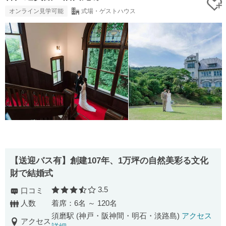
オンライン見学可能
式場・ゲストハウス
【送迎バス有】創建107年、1万坪の自然美彩る文化
財で結婚式
3.5
口コミ
口コミ評価
人数
着席：6名 ～ 120名
須磨駅 (神戸・阪神間・明石・淡路島)
アクセス
アクセス