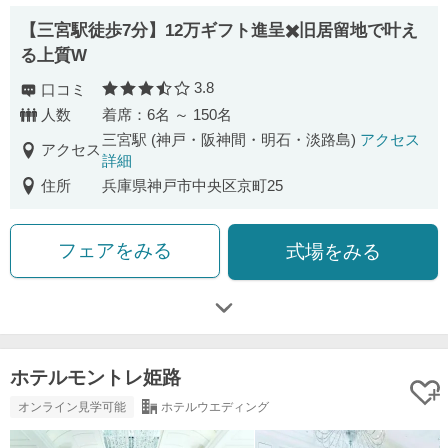
【三宮駅徒歩7分】12万ギフト進呈✖️旧居留地で叶え
る上質W
3.8
口コミ
口コミ評価
人数
着席：6名 ～ 150名
三宮駅 (神戸・阪神間・明石・淡路島)
アクセス
アクセス
詳細
住所
兵庫県神戸市中央区京町25
フェアをみる
式場をみる
ホテルモントレ姫路
オンライン見学可能
ホテルウエディング