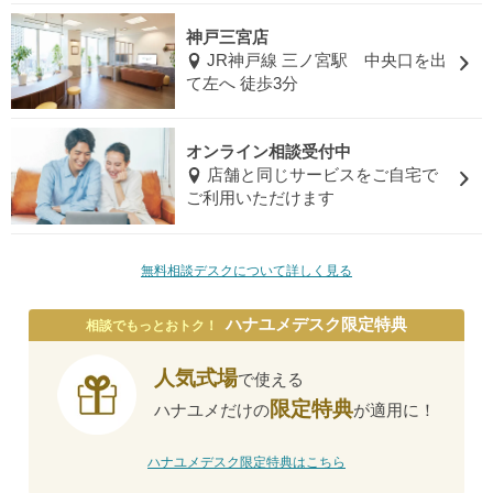
神戸三宮店
JR神戸線 三ノ宮駅 中央口を出
て左へ 徒歩3分
オンライン相談受付中
店舗と同じサービスをご自宅で
ご利用いただけます
無料相談デスクについて詳しく見る
ハナユメデスク限定特典
相談でもっとおトク！
人気式場
で使える
限定特典
ハナユメだけの
が適用に！
ハナユメデスク限定特典はこちら