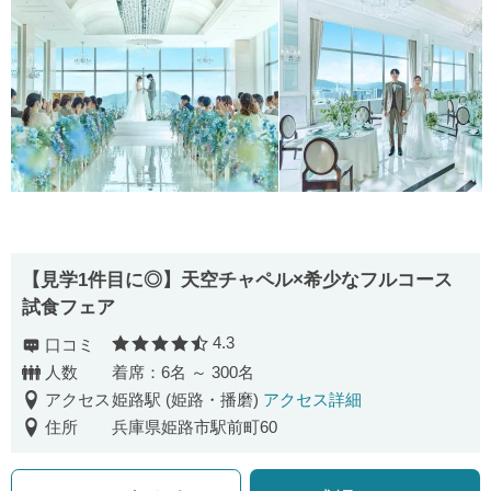
【見学1件目に◎】天空チャペル×希少なフルコース
試食フェア
4.3
口コミ
口コミ評価
人数
着席：6名 ～ 300名
アクセス
姫路駅 (姫路・播磨)
アクセス詳細
住所
兵庫県姫路市駅前町60