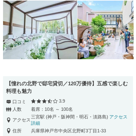
【憧れの北野で邸宅貸切／120万優待】五感で楽しむ
料理も魅力
3.9
口コミ
口コミ評価
人数
着席：10名 ～ 100名
三宮駅 (神戸・阪神間・明石・淡路島)
アクセス
アクセス
詳細
住所
兵庫県神戸市中央区北野町3丁目1-33