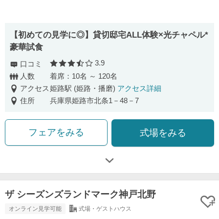
【初めての見学に◎】貸切邸宅ALL体験×光チャペル*
豪華試食
3.9
口コミ
口コミ評価
人数
着席：10名 ～ 120名
アクセス
姫路駅 (姫路・播磨)
アクセス詳細
住所
兵庫県姫路市北条1－48－7
フェアをみる
式場をみる
ザ シーズンズランドマーク神戸北野
オンライン見学可能
式場・ゲストハウス