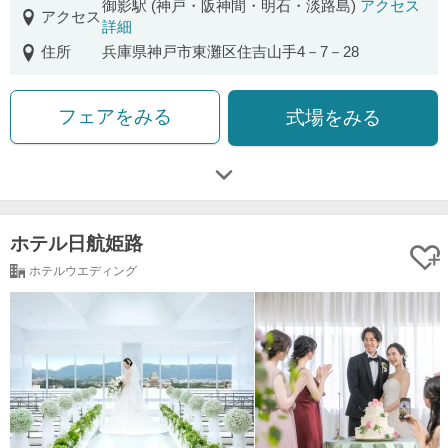
御影駅 (神戸・阪神間・明石・淡路島)
アクセス
アクセス
詳細
住所
兵庫県神戸市東灘区住吉山手4－7－28
フェアをみる
式場をみる
ホテル日航姫路
ホテルウエディング