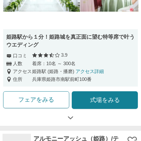
姫路駅から１分！姫路城を真正面に望む特等席で叶う
ウエディング
3.9
口コミ
口コミ評価
人数
着席：10名 ～ 300名
アクセス
姫路駅 (姫路・播磨)
アクセス詳細
住所
兵庫県姫路市南駅前町100番
フェアをみる
式場をみる
アルモニーアッシュ（姫路）/テ