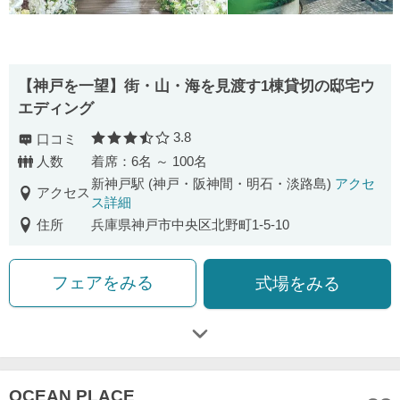
【神戸を一望】街・山・海を見渡す1棟貸切の邸宅ウ
エディング
3.8
口コミ
口コミ評価
人数
着席：6名 ～ 100名
新神戸駅 (神戸・阪神間・明石・淡路島)
アクセ
アクセス
ス詳細
住所
兵庫県神戸市中央区北野町1-5-10
フェアをみる
式場をみる
OCEAN PLACE