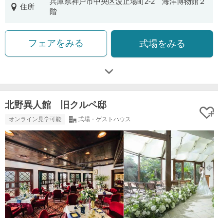
兵庫県神戸市中央区波止場町2-2 海洋博物館２
住所
階
フェアをみる
式場をみる
北野異人館 旧クルペ邸
オンライン見学可能
式場・ゲストハウス