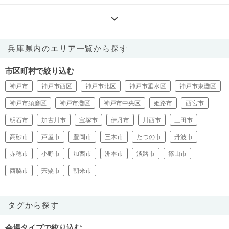
兵庫県内のエリア一覧から探す
市区町村で絞り込む
神戸市
神戸市西区
神戸市北区
神戸市垂水区
神戸市東灘区
神戸市須磨区
神戸市灘区
神戸市中央区
姫路市
西宮市
明石市
加古川市
宝塚市
伊丹市
川西市
三田市
高砂市
芦屋市
豊岡市
三木市
たつの市
丹波市
赤穂市
小野市
加西市
洲本市
淡路市
篠山市
西脇市
宍粟市
朝来市
タグから探す
会場タイプで絞り込む