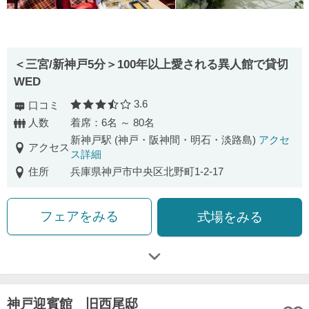
＜三宮/新神戸5分＞100年以上愛される異人館で貸切
WED
3.6
口コミ
口コミ評価
人数
着席：6名 ～ 80名
新神戸駅 (神戸・阪神間・明石・淡路島)
アクセ
アクセス
ス詳細
住所
兵庫県神戸市中央区北野町1-2-17
フェアをみる
式場をみる
神戸迎賓館 旧西尾邸