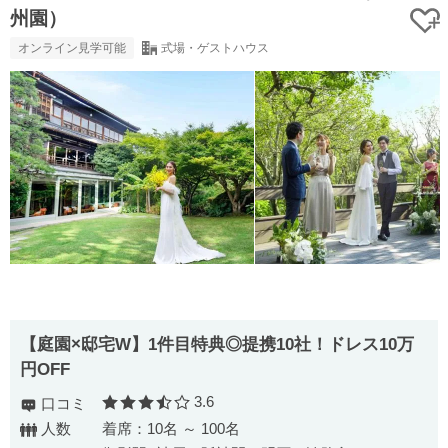
州園）
オンライン見学可能
式場・ゲストハウス
【庭園×邸宅W】1件目特典◎提携10社！ドレス10万
円OFF
3.6
口コミ
口コミ評価
人数
着席：10名 ～ 100名