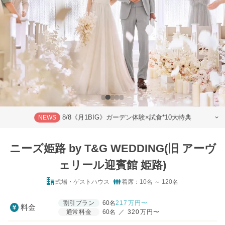
8/8《月1BIG》ガーデン体験×試食*10大特典
NEWS
ニーズ姫路 by T&G WEDDING(旧 アーヴ
ェリール迎賓館 姫路)
式場・ゲストハウス
着席：10名 ～ 120名
割引プラン
60名
217
万円〜
料金
通常料金
60名
／
320万円〜