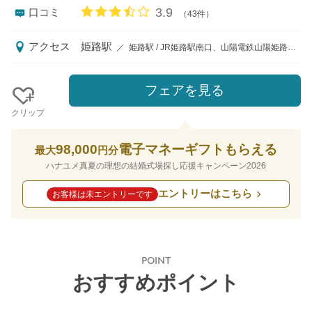
口コミ評価
3.9
口コミ
（43件）
アクセス
姫路駅
／
姫路駅 / JR姫路駅南口、山陽電鉄山陽姫路駅より徒歩5分 ◆JR姫路駅南口より徒歩5分◆姫路駅南交番前交差点を飾磨方面に、国道401号線沿いの結婚式場です◆ご来館時のタクシー代プレゼント（最寄り駅の姫路駅からに限る・領収書を提示ください）
フェアを見る
クリップ
98,000
電子マネーギフトもらえる
最大
円分
ハナユメ真夏の理想の結婚式場探し応援キャンペーン2026
エントリーはこちら
お客様は未エントリーです
POINT
おすすめポイント