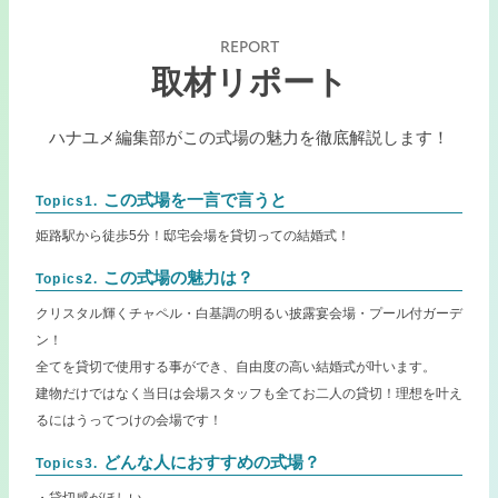
REPORT
取材リポート
ハナユメ編集部がこの式場の魅力を徹底解説します！
この式場を一言で言うと
Topics1.
姫路駅から徒歩5分！邸宅会場を貸切っての結婚式！
この式場の魅力は？
Topics2.
クリスタル輝くチャペル・白基調の明るい披露宴会場・プール付ガーデ
ン！
全てを貸切で使用する事ができ、自由度の高い結婚式が叶います。
建物だけではなく当日は会場スタッフも全てお二人の貸切！理想を叶え
るにはうってつけの会場です！
どんな人におすすめの式場？
Topics3.
・貸切感がほしい