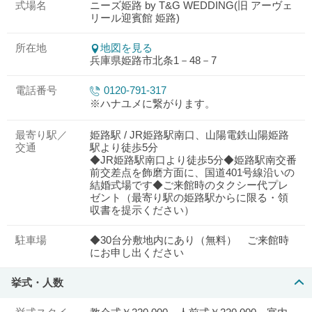
式場名
ニーズ姫路 by T&G WEDDING(旧 アーヴェ
リール迎賓館 姫路)
所在地
地図を見る
兵庫県姫路市北条1－48－7
電話番号
0120-791-317
※ハナユメに繋がります。
最寄り駅／
姫路駅 / JR姫路駅南口、山陽電鉄山陽姫路
交通
駅より徒歩5分
◆JR姫路駅南口より徒歩5分◆姫路駅南交番
前交差点を飾磨方面に、国道401号線沿いの
結婚式場です◆ご来館時のタクシー代プレ
ゼント（最寄り駅の姫路駅からに限る・領
収書を提示ください）
駐車場
◆30台分敷地内にあり（無料） ご来館時
にお申し出ください
挙式・人数