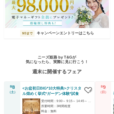
キャンペーンエントリーはこちら
9/3まで
ニーズ姫路 by T&Gが
気になったら、実際に見に行こう！
週末に開催するフェア
8
9
8/
8/
<お盆初日BIG*10大特典>クリスタ
（土）
（日）
ル煌めく挙式*ガーデン体験*試食
クリップ
受付時間：9:00～ 9:15～ 14:45～ 15:00～ 18:30～
所要時間：3時間程度
料金：無料