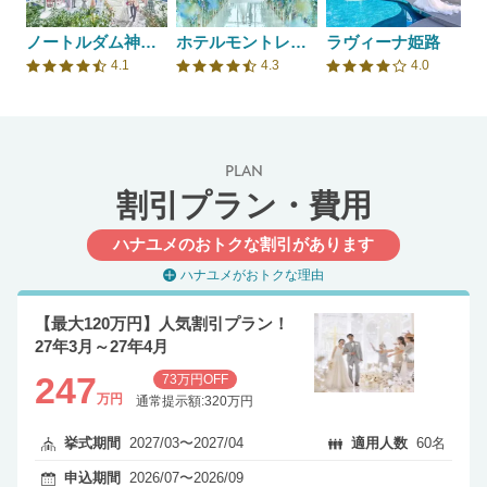
ノートルダム神戸/FIVESTAR WEDDING
ホテルモントレ姫路
ラヴィーナ姫路
4.1
4.3
4.0
口コミ評価
口コミ評価
口コミ評価
PLAN
割引プラン・費用
ハナユメのおトクな割引があります
ハナユメがおトクな理由
【最大120万円】人気割引プラン！
27年3月～27年4月
247
73万円OFF
万円
通常提示額:320万円
挙式期間
2027/03〜2027/04
適用人数
60名
申込期間
2026/07〜2026/09