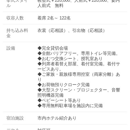
挙式スタイ
教会式￥220,000、人前式￥220,000、宴内
ル
人前式 無料
収容人数
着席 2名～ 122名
持ち込み料
衣裳（応相談）、引出物（応相談）
金
設備
◆完全貸切会場
◆全館バリアフリー。専用トイレ等完備。
◆おむつ交換シート、授乳室あり
◆列席者着替え部屋、着付室完備。着付サ
ービスあり。
◆ご家族・親族様専用控室（両家分離）あ
り
◆お荷物預りクローク完備
◆大型スクリーン・プロジェクター、音響
照明機器完備
◆ベビーシート等あり
◆専用無料駐車場を施設内に完備
宿泊施設
市内ホテル紹介あり