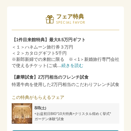
フェア特典
SPECIAL FAVOR
【1件目来館特典】最大8.5万円ギフト
＜１＞ハネムーン旅行券３万円
＜２＞カタログギフト5千円
※新郎新婦での来館に限る ※＜1＞新婚旅行専門会社
で使えるチケット(ご成
…
続きを読む
【豪華試食】2万円相当のフレンチ試食
特選牛肉を使用した2万円相当のこだわりフレンチ試食
この特典がもらえるフェア
8/8
(土)
<お盆初日BIG*10大特典>クリスタル煌めく挙式*
ガーデン体験*試食