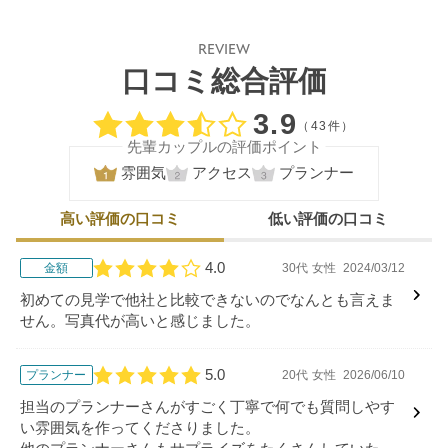
REVIEW
口コミ総合評価
口コミ評価
3.9
（43件）
先輩カップルの評価ポイント
雰囲気
アクセス
プランナー
高い評価の口コミ
低い評価の口コミ
4.0
金額
30代
女性
2024/03/12
口コミ評価
初めての見学で他社と比較できないのでなんとも言えま
せん。写真代が高いと感じました。
5.0
プランナー
20代
女性
2026/06/10
口コミ評価
担当のプランナーさんがすごく丁寧で何でも質問しやす
い雰囲気を作ってくださりました。