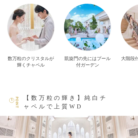
数万粒のクリスタルが
凱旋門の先にはプール
大階段
輝くチャペル
付ガーデン
【数万粒の輝き】純白チ
POINT
1
ャペルで上質WD