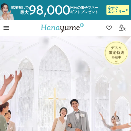
98,000
式場探しで
円分の電子マネー
今すぐ
エントリー
ギフトプレゼント
最大
クリップ
ログ