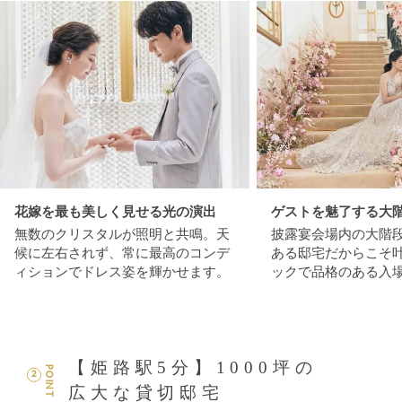
花嫁を最も美しく見せる光の演出
ゲストを魅了する大
無数のクリスタルが照明と共鳴。天
披露宴会場内の大階
候に左右されず、常に最高のコンデ
ある邸宅だからこそ
ィションでドレス姿を輝かせます。
ックで品格のある入
【姫路駅5分】1000坪の
POINT
2
広大な貸切邸宅