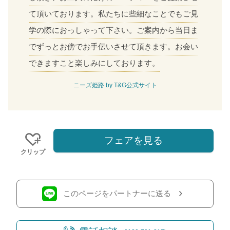
て頂いております。私たちに些細なことでもご見
学の際におっしゃって下さい。ご案内から当日ま
でずっとお傍でお手伝いさせて頂きます。お会い
できますこと楽しみにしております。
ニーズ姫路 by T&G公式サイト
フェアを見る
クリップ
このページをパートナーに送る
おトクな特典つきフェア
フェア一覧
8/8
残◯
(土)
【1件目来館特典】最大8.5万円ギフト