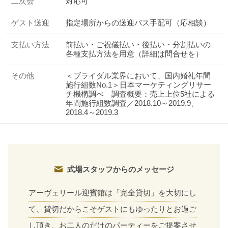
二次会
対応可
ゲスト送迎
指定場所からの送迎バス手配可（応相談）
支払い方法
前払い・ご祝儀払い・後払い・分割払いの
各種支払方法を用意（詳細は問合せを）
その他
＜ブライダル業界において、国内婚礼年間
施行組数No.1＞日本マーケティングリサー
チ機構調べ 調査概要：売上上位5社による
年間施行組数調査／2018.10～2019.9、
2018.4～2019.3
式場スタッフからのメッセージ
アーヴェリール迎賓館は「完全貸切」を大切にし
て、貸切だからこそゲストにもゆったりとお過ご
し頂き、お二人のだけのパーティーをご提案させ