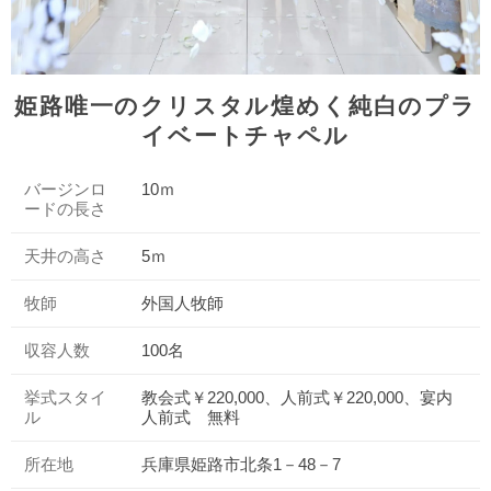
姫路唯一のクリスタル煌めく純白のプラ
イベートチャペル
バージンロ
10ｍ
ードの長さ
天井の高さ
5ｍ
牧師
外国人牧師
収容人数
100名
挙式スタイ
教会式￥220,000、人前式￥220,000、宴内
ル
人前式 無料
所在地
兵庫県姫路市北条1－48－7