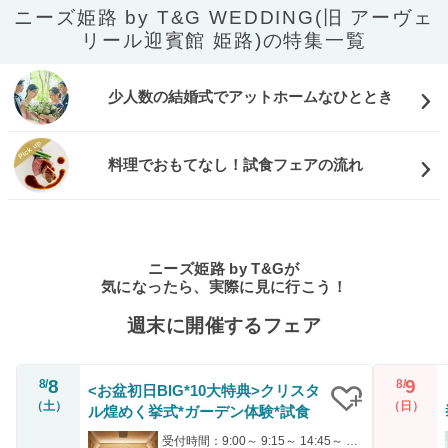
ニーズ姫路 by T&G WEDDING(旧 アーヴェ
リール迎賓館 姫路)の特集一覧
少人数の結婚式でアットホームなひととき
料理でおもてなし！試食フェアの流れ
ニーズ姫路 by T&Gが
気になったら、実際に見に行こう！
週末に開催するフェア
8
9
8/
8/
<お盆初日BIG*10大特典>クリスタ
（土）
（日）
ル煌めく挙式*ガーデン体験*試食
クリップ
受付時間：9:00～ 9:15～ 14:45～ 15:00～ 18:30～