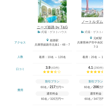
ノートルダム神
ニーズ姫路 by T&G
式場タイプ
式場・ゲストハウス
式場・ゲストハ
元町駅
姫路駅
アクセス
兵庫県神戸市中央区波
兵庫県姫路市北条1－48－7
7-3
人数
着席：10名 ～ 120名
着席：20名 ～ 18
3.9
4.1
(
43件
)
(
290件
)
口コミ
口コミ評価
割引プラン
割引プラン
217
206
60名／
万円〜
60名／
万円
費用
通常料金
通常料金
60名／320万円〜
60名／347万円