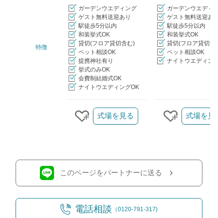
ガーデンウエディング
ガーデンウエディ
ゲスト無料送迎あり
ゲスト無料送迎あ
駅徒歩5分以内
駅徒歩5分以内
和装挙式OK
和装挙式OK
貸切(フロア貸切含む)
貸切(フロア貸切含
特徴
ペット相談OK
ペット相談OK
提携神社有り
ナイトウエディング
挙式のみOK
会費制結婚式OK
ナイトウエディングOK
クリップ/詳細を見る
式場を見る
式場を見
クリップする
クリップす
このページをパートナーに送る
電話相談
（0120-791-317)