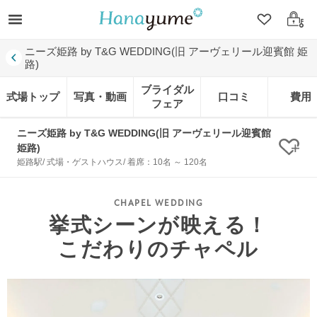
クリップ
ログ
ニーズ姫路 by T&G WEDDING(旧 アーヴェリール迎賓館 姫
路)
ブライダル
式場トップ
写真・動画
口コミ
費用
フェア
ニーズ姫路 by T&G WEDDING(旧 アーヴェリール迎賓館
姫路)
クリ
姫路駅/ 式場・ゲストハウス/ 着席：10名 ～ 120名
挙式シーンが映える！
こだわりのチャペル