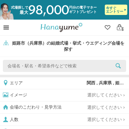
98,000
式場探しで
円分の電子マネー
今すぐ
エントリー
ギフトプレゼント
最大
クリップ
ログ
姫路市（兵庫県）の結婚式場・挙式・ウエディング会場を
探す
関西 , 兵庫県 , 姫路市
エリア
選択してください
イメージ
選択してください
会場のこだわり・見学方法
選択してください
人数