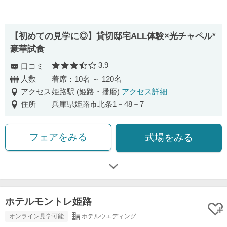
【初めての見学に◎】貸切邸宅ALL体験×光チャペル*
豪華試食
3.9
口コミ
口コミ評価
人数
着席：10名 ～ 120名
アクセス
姫路駅 (姫路・播磨)
アクセス詳細
住所
兵庫県姫路市北条1－48－7
フェアをみる
式場をみる
ホテルモントレ姫路
オンライン見学可能
ホテルウエディング