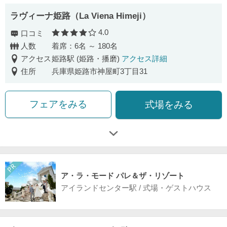
ラヴィーナ姫路（La Viena Himeji）
4.0
口コミ
口コミ評価
人数
着席：6名 ～ 180名
アクセス
姫路駅 (姫路・播磨)
アクセス詳細
住所
兵庫県姫路市神屋町3丁目31
フェアをみる
式場をみる
ア・ラ・モード パレ＆ザ・リゾート
アイランドセンター駅 / 式場・ゲストハウス