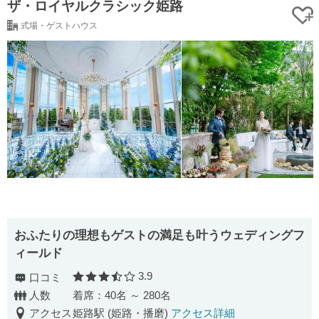
ザ・ロイヤルクラシック姫路
式場・ゲストハウス
おふたりの理想もゲストの満足も叶うウェディングフ
ィールド
3.9
口コミ
口コミ評価
人数
着席：40名 ～ 280名
アクセス
姫路駅 (姫路・播磨)
アクセス詳細