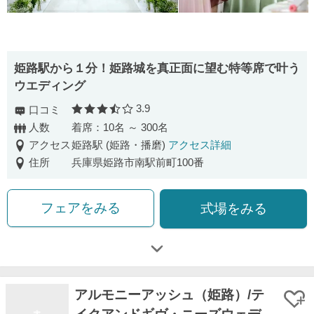
姫路駅から１分！姫路城を真正面に望む特等席で叶う
ウエディング
3.9
口コミ
口コミ評価
人数
着席：10名 ～ 300名
アクセス
姫路駅 (姫路・播磨)
アクセス詳細
住所
兵庫県姫路市南駅前町100番
フェアをみる
式場をみる
アルモニーアッシュ（姫路）/テ