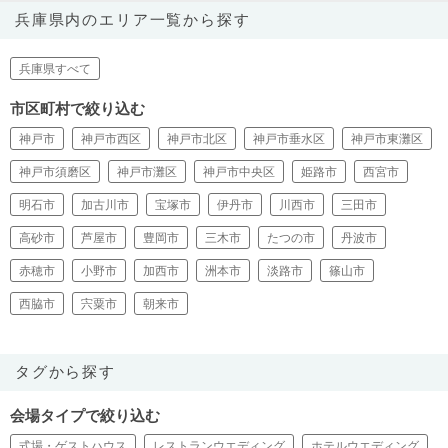
兵庫県内のエリア一覧から探す
兵庫県すべて
市区町村で絞り込む
神戸市
神戸市西区
神戸市北区
神戸市垂水区
神戸市東灘区
神戸市須磨区
神戸市灘区
神戸市中央区
姫路市
西宮市
明石市
加古川市
宝塚市
伊丹市
川西市
三田市
高砂市
芦屋市
豊岡市
三木市
たつの市
丹波市
赤穂市
小野市
加西市
洲本市
淡路市
篠山市
西脇市
宍粟市
朝来市
タグから探す
会場タイプで絞り込む
式場・ゲストハウス
レストランウエディング
ホテルウエディング