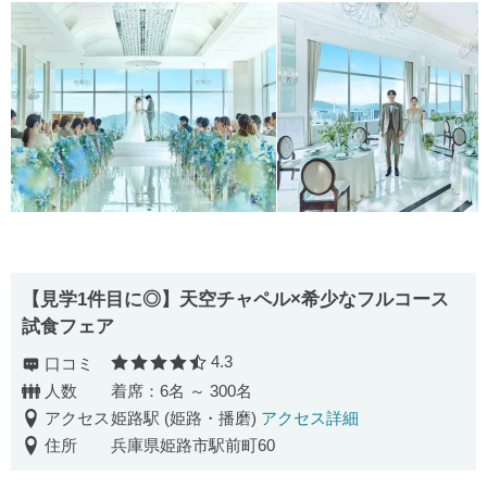
【見学1件目に◎】天空チャペル×希少なフルコース
試食フェア
4.3
口コミ
口コミ評価
人数
着席：6名 ～ 300名
アクセス
姫路駅 (姫路・播磨)
アクセス詳細
住所
兵庫県姫路市駅前町60