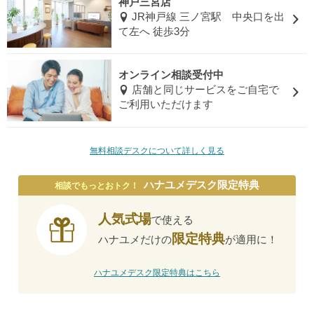
神戸三宮店
JR神戸線 三ノ宮駅 中央口を出
て左へ 徒歩3分
オンライン相談受付中
店舗と同じサービスをご自宅で
ご利用いただけます
無料相談デスクについて詳しく見る
ハナユメデスク限定特典
相談でもっとおトク！
人気式場
で使える
限定特典
ハナユメだけの
が適用に！
ハナユメデスク限定特典はこちら