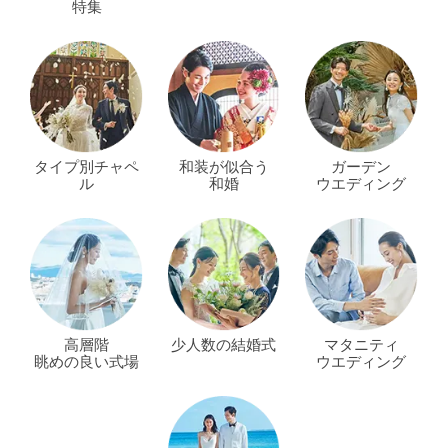
特集
タイプ別チャペ
和装が似合う
ガーデン
ル
和婚
ウエディング
高層階
少人数の結婚式
マタニティ
眺めの良い式場
ウエディング