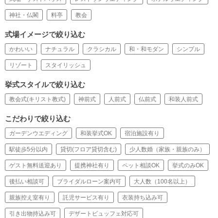
神社・仏閣
料亭
教会
式場イメージで絞り込む
かわいい
ナチュラル
クラシカル
和・和モダン
シンプル
リゾート
スタイリッシュ
挙式スタイルで絞り込む
教会式(キリスト教式)
神前式
人前式
仏前式
和装人前式
こだわりで絞り込む
ガーデンウエディング
和装挙式OK
宿泊施設有り
駅徒歩5分以内
貸切(フロア貸切含む)
少人数婚（家族・親族のみ）
ゲスト無料送迎あり
提携神社有り
ペット相談OK
挙式のみOK
後払い相談可
ブライダルローン案内可
大人数（100名以上）
親族控え室有り
託児サービス有り
衣装持ち込み可
引き出物持込み可
デザートビュッフェ対応可