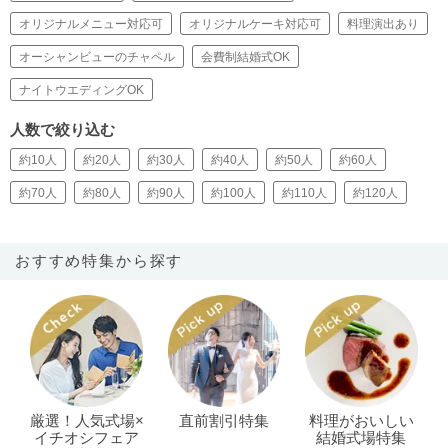
オリジナルメニュー対応可
オリジナルケーキ対応可
料理演出あり
オーシャンビューのチャペル
会費制結婚式OK
ナイトウエディングOK
人数で絞り込む
約10人
約20人
約30人
約40人
約50人
約60人
約70人
約80人
約90人
約100人
約110人
約120人
おすすめ特集から探す
厳選！人気式場×
直前割引特集
料理がおいしい
イチオシフェア
結婚式場特集