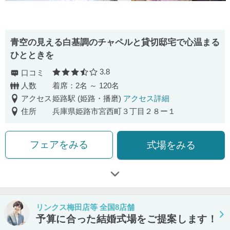
青空の見える白基調のチャペルと貸切邸宅で心温まる
ひとときを
3.8
口コミ
口コミ評価
人数
着席：2名 ～ 120名
アクセス
姫路駅 (姫路・播磨)
アクセス詳細
住所
兵庫県姫路市宮西町３丁目２８ー１
フェアをみる
式場をみる
リンクス梅田店等 全国8店舗
予算に合った結婚式場をご提案します！