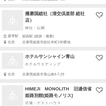
播磨国総社（清交倶楽部 総社
店）
神社・仏閣
最寄駅
姫路駅 (姫路・播磨)
住所
兵庫県姫路市総社本町190番地
ホテルサンシャイン青山
ホテルウエディング
住所
兵庫県姫路市青山南4-7-29
HIMEJI MONOLITH 旧逓信省
姫路別館(姫路モノリス)
式場・ゲストハウス