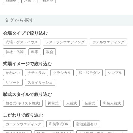
タグから探す
会場タイプで絞り込む
式場・ゲストハウス
レストランウエディング
ホテルウエディング
神社・仏閣
料亭
教会
式場イメージで絞り込む
かわいい
ナチュラル
クラシカル
和・和モダン
シンプル
リゾート
スタイリッシュ
挙式スタイルで絞り込む
教会式(キリスト教式)
神前式
人前式
仏前式
和装人前式
こだわりで絞り込む
ガーデンウエディング
和装挙式OK
宿泊施設有り