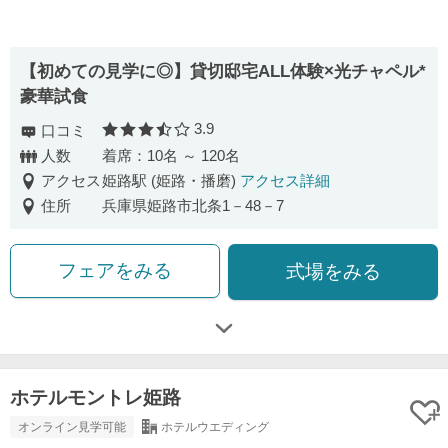
【初めての見学に◎】貸切邸宅ALL体験×光チャペル*
豪華試食
3.9
口コミ
口コミ評価
人数
着席：10名 ～ 120名
アクセス
姫路駅 (姫路・播磨)
アクセス詳細
住所
兵庫県姫路市北条1－48－7
フェアをみる
式場をみる
ホテルモントレ姫路
オンライン見学可能
ホテルウエディング