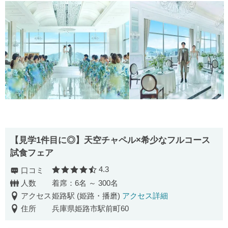
【見学1件目に◎】天空チャペル×希少なフルコース
試食フェア
4.3
口コミ
口コミ評価
人数
着席：6名 ～ 300名
アクセス
姫路駅 (姫路・播磨)
アクセス詳細
住所
兵庫県姫路市駅前町60