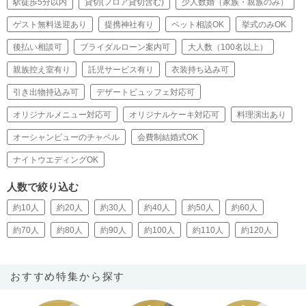
駅徒歩5分以内
貸切(フロア貸切含む)
少人数婚（家族・親族のみ）
ゲスト無料送迎あり
提携神社有り
ペット相談OK
挙式のみOK
後払い相談可
ブライダルローン案内可
大人数（100名以上）
親族控え室有り
託児サービス有り
衣装持ち込み可
引き出物持込み可
デザートビュッフェ対応可
オリジナルメニュー対応可
オリジナルケーキ対応可
料理演出あり
オーシャンビューのチャペル
会費制結婚式OK
ナイトウエディングOK
人数で絞り込む
約10人
約20人
約30人
約40人
約50人
約60人
約70人
約80人
約90人
約100人
約110人
約120人
おすすめ特集から探す