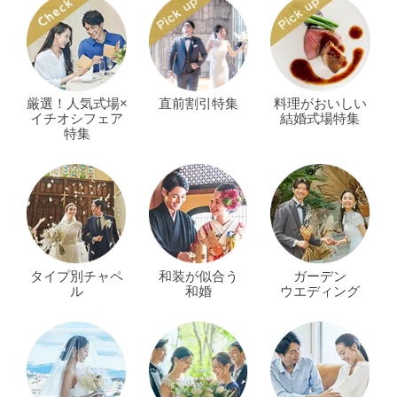
厳選！人気式場×
直前割引特集
料理がおいしい
イチオシフェア
結婚式場特集
特集
タイプ別チャペ
和装が似合う
ガーデン
ル
和婚
ウエディング