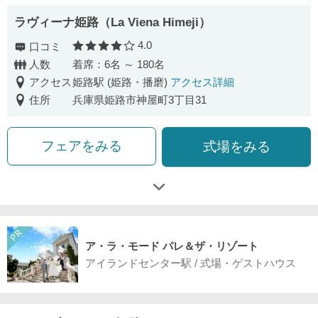
ラヴィーナ姫路（La Viena Himeji）
4.0
口コミ
口コミ評価
人数
着席：6名 ～ 180名
アクセス
姫路駅 (姫路・播磨)
アクセス詳細
住所
兵庫県姫路市神屋町3丁目31
フェアをみる
式場をみる
ア・ラ・モード パレ＆ザ・リゾート
アイランドセンター駅 / 式場・ゲストハウス