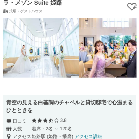
ラ・メゾン Suite 姫路
式場・ゲストハウス
青空の見える白基調のチャペルと貸切邸宅で心温まる
ひとときを
3.8
口コミ
口コミ評価
人数
着席：2名 ～ 120名
アクセス
姫路駅 (姫路・播磨)
アクセス詳細