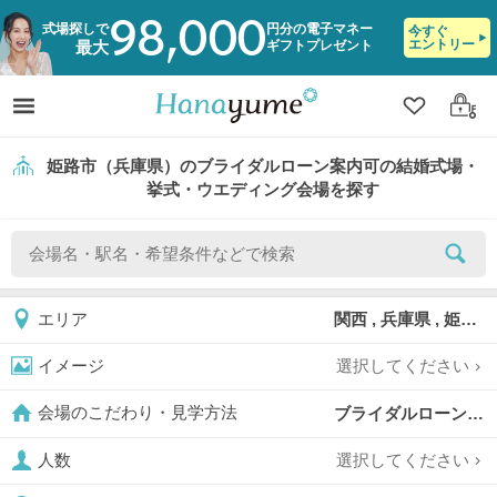
98,000
式場探しで
円分の電子マネー
今すぐ
エントリー
ギフトプレゼント
最大
クリップ
ログ
姫路市（兵庫県）のブライダルローン案内可の結婚式場・
挙式・ウエディング会場を探す
関西 , 兵庫県 , 姫路市
エリア
選択してください
イメージ
ブライダルローン案内可,
会場のこだわり・見学方法
選択してください
人数