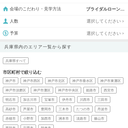
ブライダルローン案内可,
会場のこだわり・見学方法
選択してください
人数
選択してください
予算
兵庫県内のエリア一覧から探す
兵庫県すべて
市区町村で絞り込む
神戸市
神戸市西区
神戸市北区
神戸市垂水区
神戸市東灘区
神戸市須磨区
神戸市灘区
神戸市中央区
姫路市
西宮市
明石市
加古川市
宝塚市
伊丹市
川西市
三田市
高砂市
芦屋市
豊岡市
三木市
たつの市
丹波市
赤穂市
小野市
加西市
洲本市
淡路市
篠山市
西脇市
宍粟市
朝来市