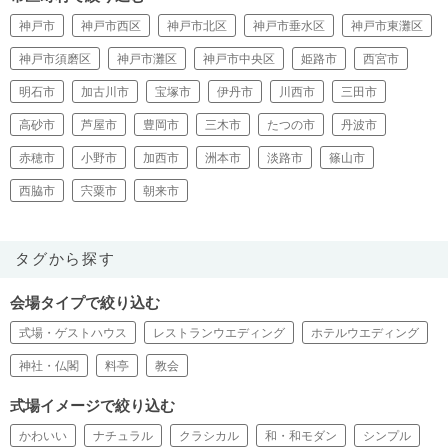
神戸市
神戸市西区
神戸市北区
神戸市垂水区
神戸市東灘区
神戸市須磨区
神戸市灘区
神戸市中央区
姫路市
西宮市
明石市
加古川市
宝塚市
伊丹市
川西市
三田市
高砂市
芦屋市
豊岡市
三木市
たつの市
丹波市
赤穂市
小野市
加西市
洲本市
淡路市
篠山市
西脇市
宍粟市
朝来市
タグから探す
会場タイプで絞り込む
式場・ゲストハウス
レストランウエディング
ホテルウエディング
神社・仏閣
料亭
教会
式場イメージで絞り込む
かわいい
ナチュラル
クラシカル
和・和モダン
シンプル