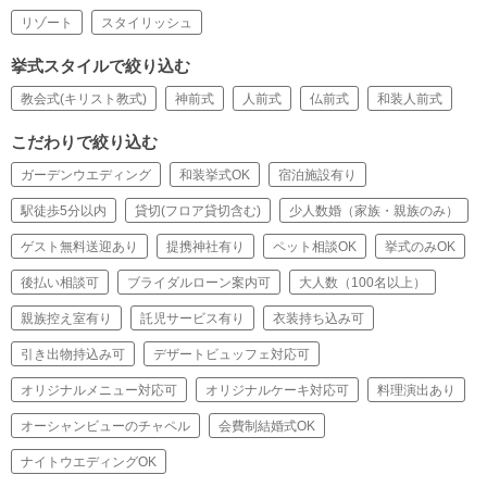
リゾート
スタイリッシュ
挙式スタイルで絞り込む
教会式(キリスト教式)
神前式
人前式
仏前式
和装人前式
こだわりで絞り込む
ガーデンウエディング
和装挙式OK
宿泊施設有り
駅徒歩5分以内
貸切(フロア貸切含む)
少人数婚（家族・親族のみ）
ゲスト無料送迎あり
提携神社有り
ペット相談OK
挙式のみOK
後払い相談可
ブライダルローン案内可
大人数（100名以上）
親族控え室有り
託児サービス有り
衣装持ち込み可
引き出物持込み可
デザートビュッフェ対応可
オリジナルメニュー対応可
オリジナルケーキ対応可
料理演出あり
オーシャンビューのチャペル
会費制結婚式OK
ナイトウエディングOK