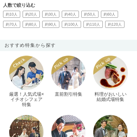
人数で絞り込む
約10人
約20人
約30人
約40人
約50人
約60人
約70人
約80人
約90人
約100人
約110人
約120人
おすすめ特集から探す
厳選！人気式場×
直前割引特集
料理がおいしい
イチオシフェア
結婚式場特集
特集