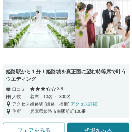
姫路駅から１分！姫路城を真正面に望む特等席で叶う
ウエディング
3.9
口コミ
口コミ評価
人数
着席：10名 ～ 300名
アクセス
姫路駅 (姫路・播磨)
アクセス詳細
住所
兵庫県姫路市南駅前町100番
フェアをみる
式場をみる