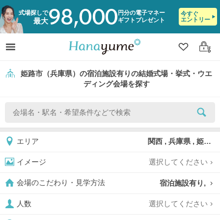
98,000
式場探しで
円分の電子マネー
今すぐ
エントリー
ギフトプレゼント
最大
クリップ
ログ
姫路市（兵庫県）の宿泊施設有りの結婚式場・挙式・ウエ
ディング会場を探す
関西 , 兵庫県 , 姫路市
エリア
選択してください
イメージ
宿泊施設有り,
会場のこだわり・見学方法
選択してください
人数