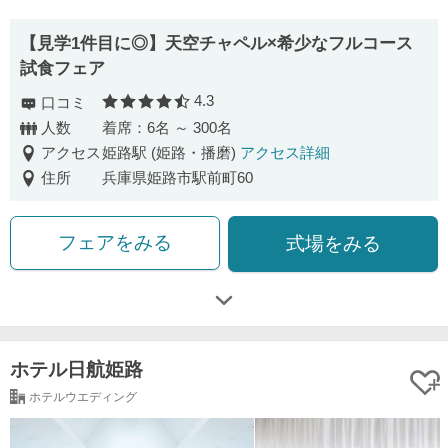
【見学1件目に◎】天空チャペル×希少なフルコース
試食フェア
4.3
口コミ
口コミ評価
人数
着席：6名 ～ 300名
アクセス
姫路駅 (姫路・播磨)
アクセス詳細
住所
兵庫県姫路市駅前町60
フェアをみる
式場をみる
ホテル日航姫路
ホテルウエディング