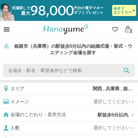
98,000
式場探しで
円分の電子マネー
今すぐ
エントリー
ギフトプレゼント
最大
クリップ
ログ
姫路市（兵庫県）の駅徒歩5分以内の結婚式場・挙式・ウ
エディング会場を探す
関西 , 兵庫県 , 姫路市
エリア
選択してください
イメージ
駅徒歩5分以内,
会場のこだわり・見学方法
選択してください
人数