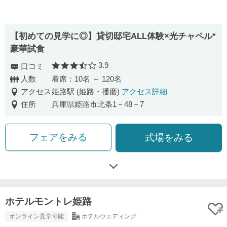
【初めての見学に◎】貸切邸宅ALL体験×光チャペル*
豪華試食
3.9
口コミ
口コミ評価
人数
着席：10名 ～ 120名
アクセス
姫路駅 (姫路・播磨)
アクセス詳細
住所
兵庫県姫路市北条1－48－7
フェアをみる
式場をみる
ホテルモントレ姫路
オンライン見学可能
ホテルウエディング