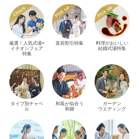
厳選！人気式場×
直前割引特集
料理がおいしい
イチオシフェア
結婚式場特集
特集
タイプ別チャペ
和装が似合う
ガーデン
ル
和婚
ウエディング