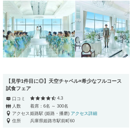
【見学1件目に◎】天空チャペル×希少なフルコース
試食フェア
4.3
口コミ
口コミ評価
人数
着席：6名 ～ 300名
アクセス
姫路駅 (姫路・播磨)
アクセス詳細
住所
兵庫県姫路市駅前町60