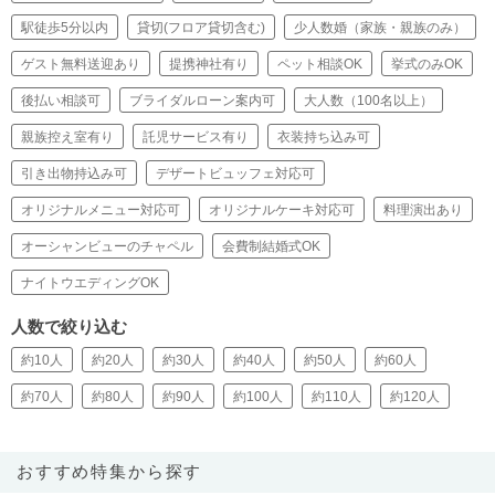
駅徒歩5分以内
貸切(フロア貸切含む)
少人数婚（家族・親族のみ）
ゲスト無料送迎あり
提携神社有り
ペット相談OK
挙式のみOK
後払い相談可
ブライダルローン案内可
大人数（100名以上）
親族控え室有り
託児サービス有り
衣装持ち込み可
引き出物持込み可
デザートビュッフェ対応可
オリジナルメニュー対応可
オリジナルケーキ対応可
料理演出あり
オーシャンビューのチャペル
会費制結婚式OK
ナイトウエディングOK
人数で絞り込む
約10人
約20人
約30人
約40人
約50人
約60人
約70人
約80人
約90人
約100人
約110人
約120人
おすすめ特集から探す