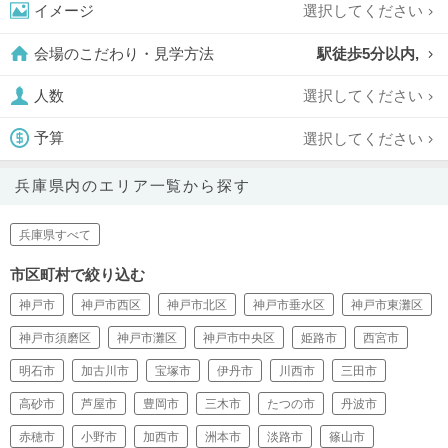
選択してください
イメージ
駅徒歩5分以内,
会場のこだわり・見学方法
選択してください
人数
選択してください
予算
兵庫県内のエリア一覧から探す
兵庫県すべて
市区町村で絞り込む
神戸市
神戸市西区
神戸市北区
神戸市垂水区
神戸市東灘区
神戸市須磨区
神戸市灘区
神戸市中央区
姫路市
西宮市
明石市
加古川市
宝塚市
伊丹市
川西市
三田市
高砂市
芦屋市
豊岡市
三木市
たつの市
丹波市
赤穂市
小野市
加西市
洲本市
淡路市
篠山市