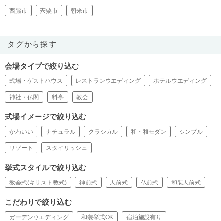
西脇市
宍粟市
朝来市
タグから探す
会場タイプで絞り込む
式場・ゲストハウス
レストランウエディング
ホテルウエディング
神社・仏閣
料亭
教会
式場イメージで絞り込む
かわいい
ナチュラル
クラシカル
和・和モダン
シンプル
リゾート
スタイリッシュ
挙式スタイルで絞り込む
教会式(キリスト教式)
神前式
人前式
仏前式
和装人前式
こだわりで絞り込む
ガーデンウエディング
和装挙式OK
宿泊施設有り