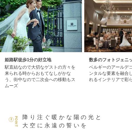
姫路駅徒歩1分の好立地
数多のフォトジェニ
駅直結なので大切なゲストの方々を
ベルギーのアールデ
来られる時からおもてなしがかな
ンタルな要素を融合
う、街中なので二次会への移動もス
れるインテリアで彩
ムーズ
降り注ぐ暖かな陽の光と
POINT
2
大空に永遠の誓いを