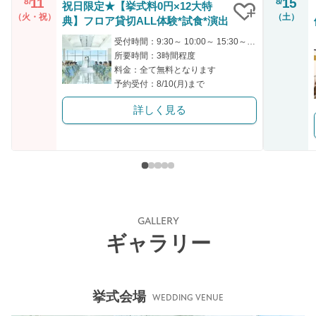
11
15
8/
8/
祝日限定★【挙式料0円×12大特
（火・祝）
（土）
典】フロア貸切ALL体験*試食*演出
クリップ
受付時間：9:30～ 10:00～ 15:30～ 16:00～
所要時間：3時間程度
料金：全て無料となります
予約受付：8/10(月)まで
詳しく見る
GALLERY
ギャラリー
挙式会場
WEDDING VENUE