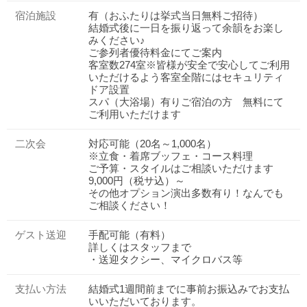
宿泊施設
有（おふたりは挙式当日無料ご招待）
結婚式後に一日を振り返って余韻をお楽し
みください♪
ご参列者優待料金にてご案内
客室数274室※皆様が安全で安心してご利用
いただけるよう客室全階にはセキュリティ
ドア設置
スパ（大浴場）有りご宿泊の方 無料にて
ご利用いただけます
二次会
対応可能（20名～1,000名）
※立食・着席ブッフェ・コース料理
ご予算・スタイルはご相談いただけます
9,000円（税サ込）～
その他オプション演出多数有り！なんでも
ご相談ください！
ゲスト送迎
手配可能（有料）
詳しくはスタッフまで
・送迎タクシー、マイクロバス等
おトクな特典つきフェア
フェア一覧
8/15
残◯
(土)
支払い方法
結婚式1週間前までに事前お振込みでお支払
来館：2名4万円贅沢食べ比べ試食（無料）
いいただいております。