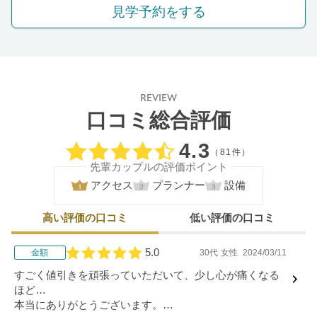
見学予約をする
REVIEW
口コミ総合評価
口コミ評価
4.3
（81件）
先輩カップルの評価ポイント
アクセス
プランナー
設備
高い評価の口コミ
低い評価の口コミ
5.0
金額
30代
女性
2024/03/11
口コミ評価
すごく値引きを頑張っていただいて、少し心が痛くなる
ほど…
本当にありがとうございます。