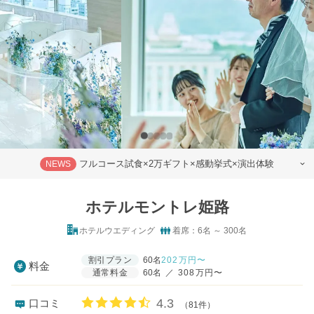
フルコース試食×2万ギフト×感動挙式×演出体験
NEWS
ホテルモントレ姫路
ホテルウエディング
着席：6名 ～ 300名
割引プラン
60名
202
万円〜
料金
通常料金
60名
／
308万円〜
口コミ評価
4.3
口コミ
（81件）