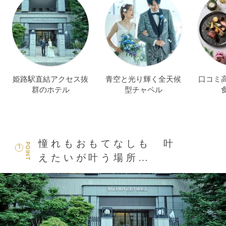
姫路駅直結アクセス抜
青空と光り輝く全天候
口コミ
群のホテル
型チャペル
憧れもおもてなしも 叶
POINT
1
えたいが叶う場所…