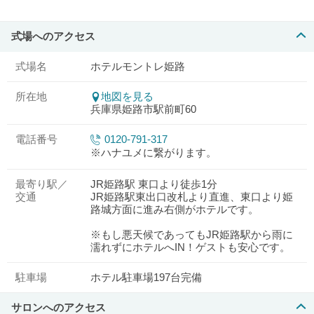
式場へのアクセス
式場名
ホテルモントレ姫路
所在地
地図を見る
兵庫県姫路市駅前町60
電話番号
0120-791-317
※ハナユメに繋がります。
最寄り駅／
JR姫路駅 東口より徒歩1分
交通
JR姫路駅東出口改札より直進、東口より姫
路城方面に進み右側がホテルです。
※もし悪天候であってもJR姫路駅から雨に
濡れずにホテルへIN！ゲストも安心です。
駐車場
ホテル駐車場197台完備
サロンへのアクセス