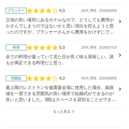
納得しています。これ以上はない程値引きしていただき
ました。
4.0
プランナー
40代
男性
2026/08/09
口コミ評価
立地の良い場所にあるホテルなので、どうしても費用が
かさんでしまうのではないかと思い演出を控えようと思
ったのですが、プランナーさんから費用をかけずにでき
る演出をたくさん提案してもらうことができました。
5.0
料理
30代
男性
2026/07/19
口コミ評価
全ての料理が凝っていて見た目が良く味も美味しい。誰
もが満足できる料理だと思う。
4.0
雰囲気
40代
男性
2026/08/09
口コミ評価
最上階のレストランを披露宴会場に使用した場合、姫路
城を一望できる雰囲気の良い場所で結婚式ができるのが
良いと思いました。3階はスペースを貸切ることができる
ので、ゲストにくつろいでもらえます。
もっと見る