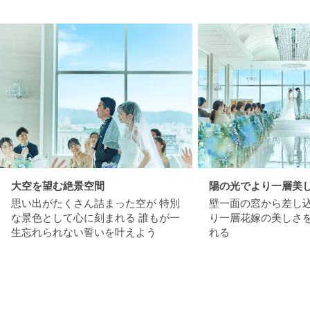
大空を望む絶景空間
陽の光でより一層美
思い出がたくさん詰まった空が 特別
壁一面の窓から差し
な景色として心に刻まれる 誰もが一
り一層花嫁の美しさ
生忘れられない誓いを叶えよう
れる