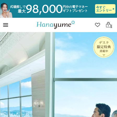
98,000
式場探しで
円分の電子マネー
今すぐ
エントリー
ギフトプレゼント
最大
クリップ
ログ