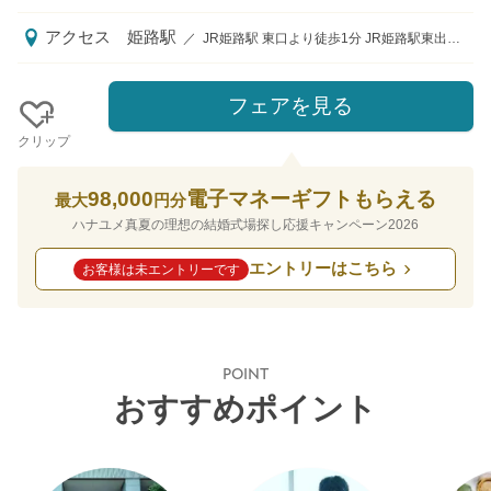
アクセス
姫路駅
／
JR姫路駅 東口より徒歩1分 JR姫路駅東出口改札より直進、東口より姫路城方面に進み右側がホテルです。 ※もし悪天候であってもJR姫路駅から雨に濡れずにホテルへIN！ゲストも安心です。
フェアを見る
クリップ
98,000
電子マネーギフトもらえる
最大
円分
ハナユメ真夏の理想の結婚式場探し応援キャンペーン2026
エントリーはこちら
お客様は未エントリーです
POINT
おすすめポイント