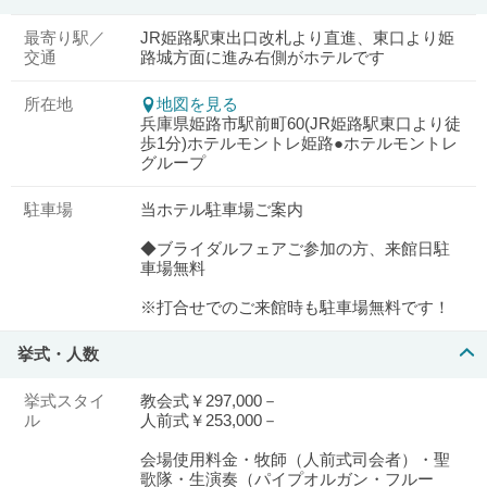
最寄り駅／
JR姫路駅東出口改札より直進、東口より姫
交通
路城方面に進み右側がホテルです
所在地
地図を見る
兵庫県姫路市駅前町60(JR姫路駅東口より徒
歩1分)ホテルモントレ姫路●ホテルモントレ
グループ
駐車場
当ホテル駐車場ご案内
◆ブライダルフェアご参加の方、来館日駐
車場無料
※打合せでのご来館時も駐車場無料です！
挙式・人数
挙式スタイ
教会式￥297,000－
ル
人前式￥253,000－
会場使用料金・牧師（人前式司会者）・聖
歌隊・生演奏（パイプオルガン・フルー