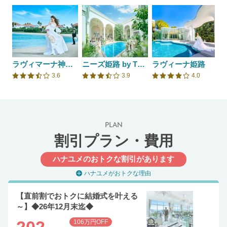
ラヴィマーナ神戸
ニーズ姫路 by T&G WEDDING(旧 アーヴェリール迎賓館 姫路)
ラヴィーナ姫路
3.6
3.9
4.0
口コミ評価
口コミ評価
口コミ評価
PLAN
割引プラン・費用
ハナユメのおトクな割引があります
ハナユメがおトクな理由
【直前割でおトクに結婚式を叶える
～】◆26年12月末迄◆
202
106万円OFF