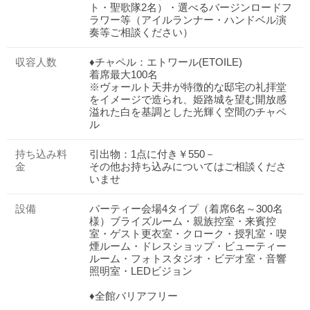
ト・聖歌隊2名）・選べるバージンロードフ
ラワー等（アイルランナー・ハンドベル演
奏等ご相談ください）
収容人数
♦チャペル：エトワール(ETOILE)
着席最大100名
※ヴォールト天井が特徴的な邸宅の礼拝堂
をイメージで造られ、姫路城を望む開放感
溢れた白を基調とした光輝く空間のチャペ
ル
持ち込み料
引出物：1点に付き￥550－
金
その他お持ち込みについてはご相談くださ
いませ
設備
パーティー会場4タイプ（着席6名～300名
様）ブライズルーム・親族控室・来賓控
室・ゲスト更衣室・クローク・授乳室・喫
煙ルーム・ドレスショップ・ビューティー
ルーム・フォトスタジオ・ビデオ室・音響
照明室・LEDビジョン
♦全館バリアフリー