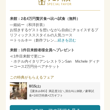
SPECIAL FAVOR
来館：2名4万円贅沢食べ比べ試食（無料）
―姫結ー（和洋折衷）
お招きするゲストを想いながら自由にチョイスするプ
リフィックスススタイルの人気コース
ートゥルネー（創作フレン
…
続きを読む
来館：1件目来館者様全員へプレゼント
≪1件目来館で更に≫
・ホテル内イタリアンレストランSan Michele ディナ
ーコース2万円分ペアチケット
この特典がもらえるフェア
8/15
(土)
【夏休みBIG】満足度1位＼演出ALL体験／豪華試
食×160万特典×2万ギフト