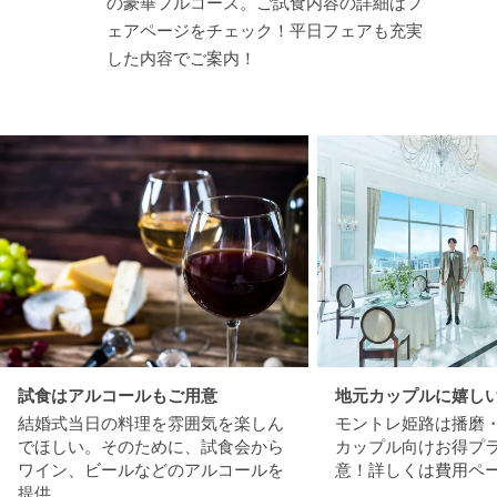
の豪華フルコース。ご試食内容の詳細はフ
ェアページをチェック！平日フェアも充実
した内容でご案内！
試食はアルコールもご用意
地元カップルに嬉し
結婚式当日の料理を雰囲気を楽しん
モントレ姫路は播磨
でほしい。そのために、試食会から
カップル向けお得プ
ワイン、ビールなどのアルコールを
意！詳しくは費用ペ
提供