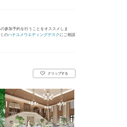
への参加予約を行うことをオススメしま
くの
ハナユメウエディングデスク
にご相談
クリップする
リスト教式)／人前式／和装人前式