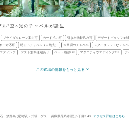
アル*空×光のチャペルが誕生
ブライダルローン案内可
カード払い可
引き出物持込み可
デザートビュッフェ
ギー対応可
明るいチャペル（自然光）
木目調のチャペル
スタイリッシュなチャペ
エディング
ゲスト無料送迎あり
ペット相談OK
マタニティウエディングOK
ナ
この式場の情報をもっと見る
淡路島 (尼崎駅) / 式場・ゲストハウス
兵庫県尼崎市潮江5丁目3-43
対応人数: 着席：10名 ～ 120名
アクセス詳細はこちら
挙式スタイル: 