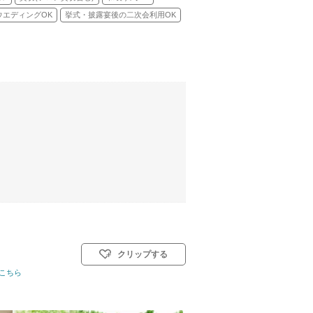
ウエディングOK
挙式・披露宴後の二次会利用OK
クリップする
こちら
式スタイル: 教会式(キリスト教式)／人前式