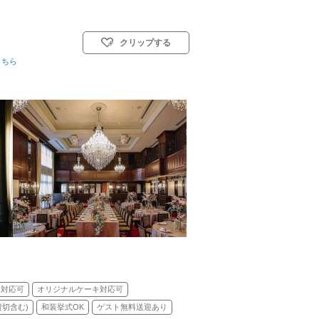
クリップする
130名
こちら
挙式スタイル: 教会式(キリスト教式)／人前式
ー対応可
オリジナルケーキ対応可
貸切含む)
和装挙式OK
ゲスト無料送迎あり