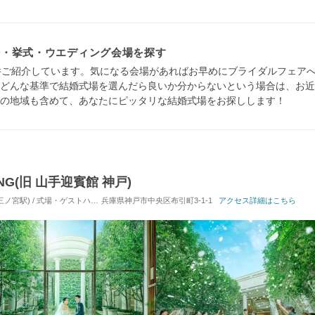
場・挙式・ウエディング会場を探す
件ご紹介しています。気になる会場があればお早めにブライダルフェア
どんな基準で結婚式場を選んだら良いか分からないという場合は、お近
の地域も含めて、あなたにピッタリな結婚式場をお探しします！
ING(旧 山手迎賓館 神戸)
宮駅) / 式場・ゲストハウス
兵庫県神戸市中央区布引町3-1-1
対応人数: 着席：10名 ～ 114名
挙式スタイル: 教会式(キ
アクセス詳細はこちら