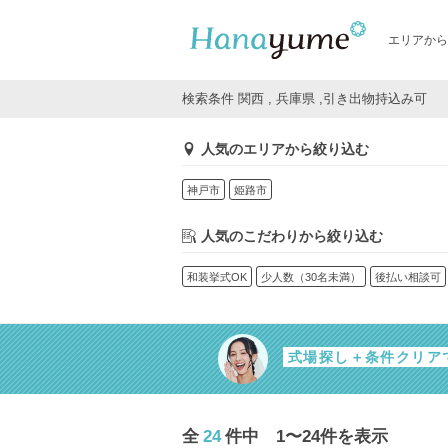
エリアから
検索条件 関西 , 兵庫県 ,引き出物持込み可
人気のエリアから絞り込む
神戸市
姫路市
人気のこだわりから絞り込む
和装挙式OK
少人数（30名未満）
後払い相談可
式場探し＋条件クリア
全
24
件中 1〜24件を表示