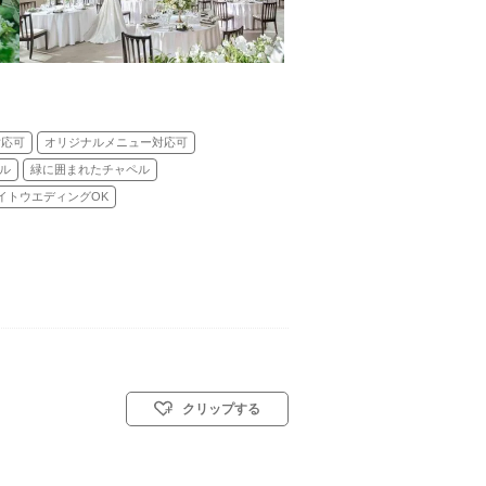
対応可
オリジナルメニュー対応可
ル
緑に囲まれたチャペル
イトウエディングOK
クリップする
教会式(キリスト教式)／人前式／和装人前式