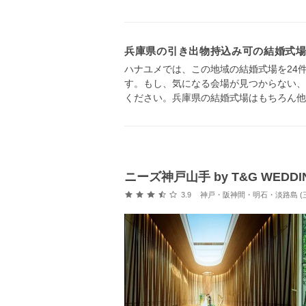
兵庫県の引き出物持込み可の結婚式
ハナユメでは、この地域の結婚式場を24
す。もし、気になる会場が見つからない、
ください。兵庫県の結婚式場はもちろん他
ニーズ神戸山手 by T&G WEDD
口コミ評価
3.9
神戸・阪神間・明石・淡路島 (三ノ