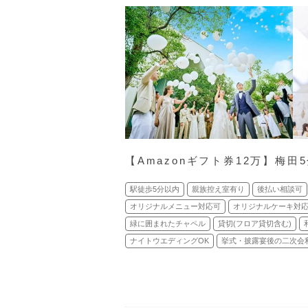
【Amazonギフト券12万】梅田
駅徒歩5分以内
親族控え室有り
後払い相談可
オリジナルメニュー対応可
オリジナルケーキ対
緑に囲まれたチャペル
貸切(フロア貸切含む)
ナイトウエディングOK
挙式・披露宴後の二次会