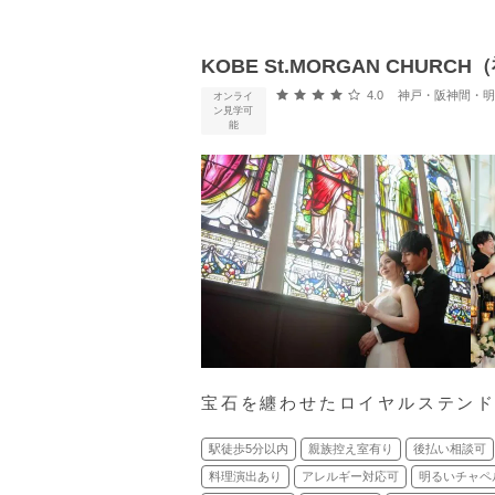
KOBE St.MORGAN CHU
口コミ評価
4.0
神戸・阪神間・明石・淡路島 (
オンライ
ン見学可
能
宝石を纏わせたロイヤルステン
駅徒歩5分以内
親族控え室有り
後払い相談可
料理演出あり
アレルギー対応可
明るいチャペ