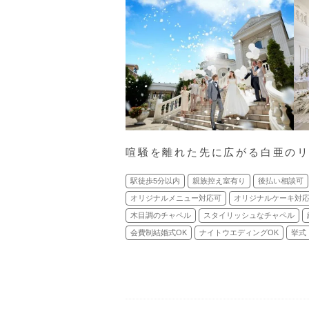
喧騒を離れた先に広がる白亜のリ
駅徒歩5分以内
親族控え室有り
後払い相談可
オリジナルメニュー対応可
オリジナルケーキ対
木目調のチャペル
スタイリッシュなチャペル
会費制結婚式OK
ナイトウエディングOK
挙式