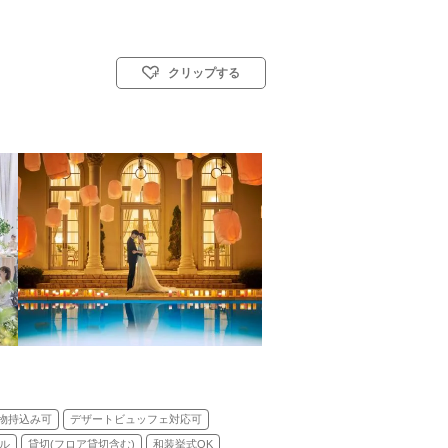
クリップする
式)／人前式／仏前式
物持込み可
デザートビュッフェ対応可
ル
貸切(フロア貸切含む)
和装挙式OK