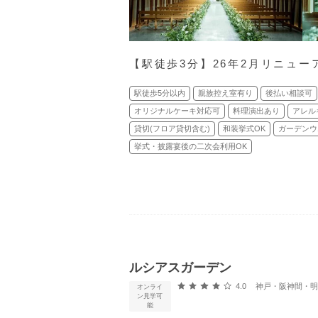
【駅徒歩3分】26年2月リニュー
駅徒歩5分以内
親族控え室有り
後払い相談可
オリジナルケーキ対応可
料理演出あり
アレル
貸切(フロア貸切含む)
和装挙式OK
ガーデンウ
挙式・披露宴後の二次会利用OK
ルシアスガーデン
口コミ評価
4.0
神戸・阪神間・明石・
オンライ
ン見学可
能