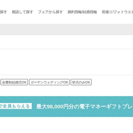
探す
相談して探す
フェアから探す
婚約指輪/結婚指輪
前撮り/フォトウエ
会費制結婚式OK
ガーデンウェディングOK
挙式のみOK
最大98,000円分の電子マネーギフトプ
で全員もらえる