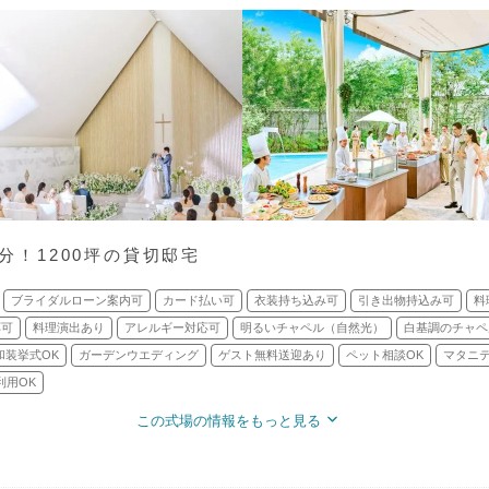
5分！1200坪の貸切邸宅
ブライダルローン案内可
カード払い可
衣装持ち込み可
引き出物持込み可
料
応可
料理演出あり
アレルギー対応可
明るいチャペル（自然光）
白基調のチャペ
和装挙式OK
ガーデンウエディング
ゲスト無料送迎あり
ペット相談OK
マタニ
利用OK
この式場の情報をもっと見る