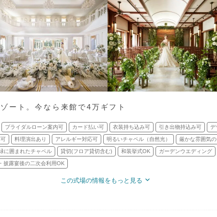
ゾート。今なら来館で4万ギフト
ブライダルローン案内可
カード払い可
衣装持ち込み可
引き出物持込み可
デ
応可
料理演出あり
アレルギー対応可
明るいチャペル（自然光）
厳かな雰囲気の
緑に囲まれたチャペル
貸切(フロア貸切含む)
和装挙式OK
ガーデンウエディング
・披露宴後の二次会利用OK
この式場の情報をもっと見る