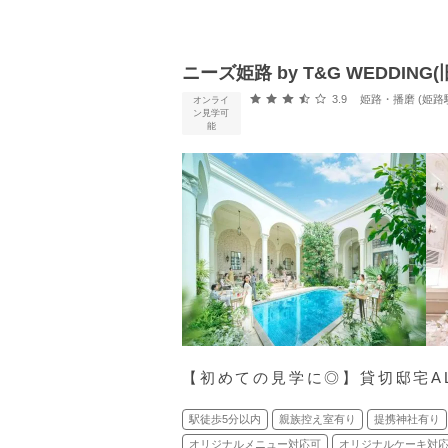
ニーズ姫路 by T&G WEDDIN
口コミ評価
3.9
姫路・播磨 (姫路
オンライ
ン見学可
能
【初めての見学に◎】貸切邸宅A
駅徒歩5分以内
親族控え室有り
提携神社有り
オリジナルメニュー対応可
オリジナルケーキ対