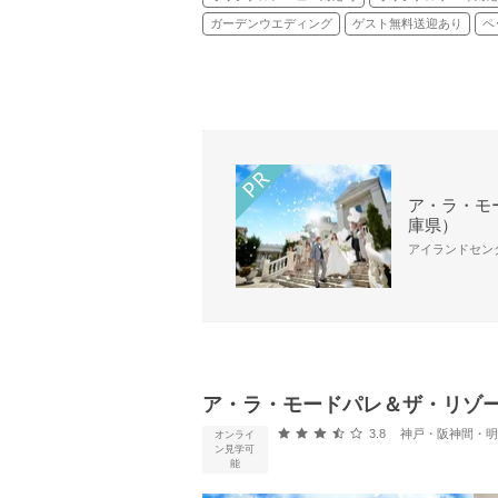
ガーデンウエディング
ゲスト無料送迎あり
ペ
ア・ラ・モ
庫県）
アイランドセンター
ア・ラ・モードパレ＆ザ・リゾ
口コミ評価
3.8
神戸・阪神間・明石・淡路島
オンライ
ン見学可
能