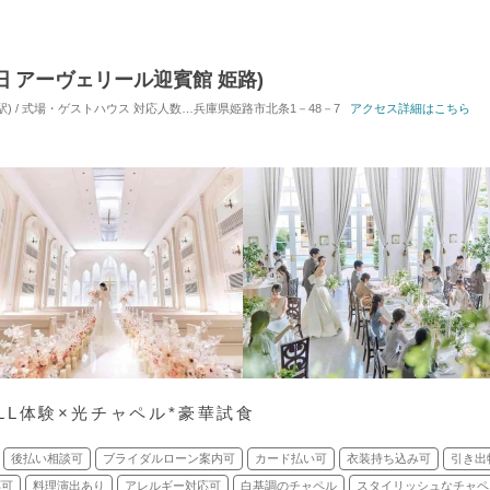
G(旧 アーヴェリール迎賓館 姫路)
駅) / 式場・ゲストハウス
対応人数: 着席：10名 ～ 120名
兵庫県姫路市北条1－48－7
挙式スタイル: 教会式(キリスト教
アクセス詳細はこちら
LL体験×光チャペル*豪華試食
後払い相談可
ブライダルローン案内可
カード払い可
衣装持ち込み可
引き出
応可
料理演出あり
アレルギー対応可
白基調のチャペル
スタイリッシュなチャペ