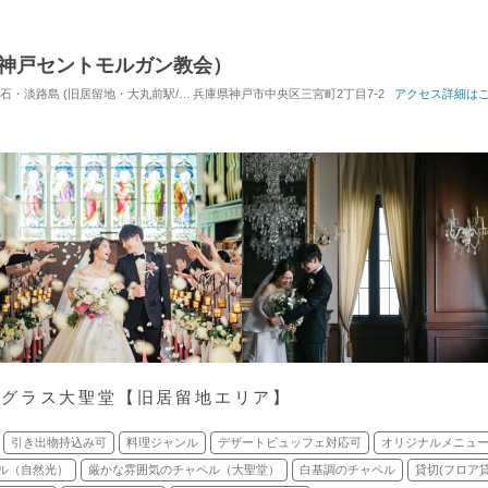
RCH（神戸セントモルガン教会）
旧居留地・大丸前駅/ＪＲ元町駅) / 式場・ゲストハウス
兵庫県神戸市中央区三宮町2丁目7-2
対応人数: 着席：6名 ～ 
アクセス詳細は
ドグラス大聖堂【旧居留地エリア】
引き出物持込み可
料理ジャンル
デザートビュッフェ対応可
オリジナルメニュ
ル（自然光）
厳かな雰囲気のチャペル（大聖堂）
白基調のチャペル
貸切(フロア