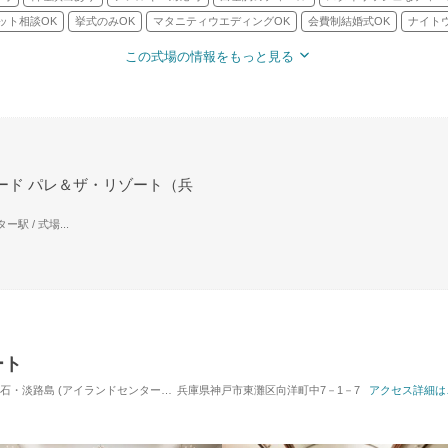
ット相談OK
挙式のみOK
マタニティウエディングOK
会費制結婚式OK
ナイト
この式場の情報をもっと見る
ード パレ＆ザ・リゾート（兵
駅 / 式場...
ート
 (アイランドセンター駅) / 式場・ゲストハウス
兵庫県神戸市東灘区向洋町中7－1－7
対応人数: 着席：2名 ～ 121名
アクセス詳細は
挙