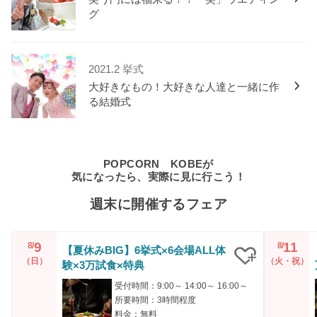
グ
2021.2 挙式
大好きなもの！大好きな人達と一緒に作
る結婚式
POPCORN KOBEが
気になったら、実際に見に行こう！
週末に開催するフェア
9
11
8/
8/
【夏休みBIG】6挙式×6会場ALL体
（日）
（火・祝）
験×3万試食×特典
クリップ
受付時間：9:00～ 14:00～ 16:00～
所要時間：3時間程度
料金：無料