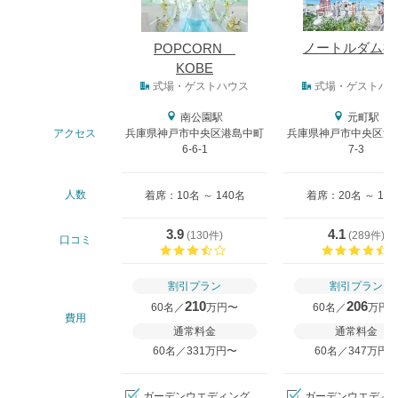
ノートルダム神
POPCORN
KOBE
式場タイプ
式場・ゲストハウス
式場・ゲストハ
南公園駅
元町駅
アクセス
兵庫県神戸市中央区港島中町
兵庫県神戸市中央区波
6-6-1
7-3
人数
着席：10名 ～ 140名
着席：20名 ～ 18
3.9
4.1
(
130件
)
(
289件
)
口コミ
口コミ評価
割引プラン
割引プラン
210
206
60名／
万円〜
60名／
万円
費用
通常料金
通常料金
60名／331万円〜
60名／347万円
ガーデンウエディング
ガーデンウエディ