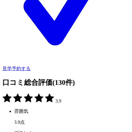
見学予約する
口コミ総合評価
(130件)
3.9
雰囲気
3.9
点