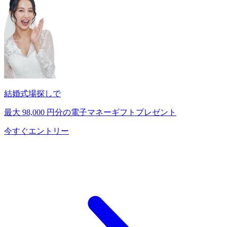
結婚式場探しで
最大
98,000
円分の電子マネーギフトプレゼント
今すぐエントリー