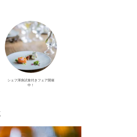
シェフ渾身試食付きフェア開催
中！
式