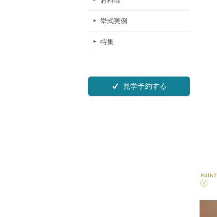
お料理
挙式実例
特集
見学予約する
POINT
1