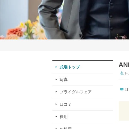
AN
式場トップ
レ
写真
口
ブライダルフェア
口コミ
費用