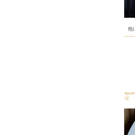
他
POINT
3