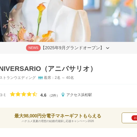
【2025年9月グランドオープン】
NEWS
NIVERSARIO（アニバサリオ）
ストランウエディング
着席：2名 ～ 40名
口コミ評価
4.6
コミ
アクセス
浜松駅
（2件）
最大98,000円分電子マネーギフトもらえる
お
ハナユメ真夏の理想の結婚式場探し応援キャンペーン2026