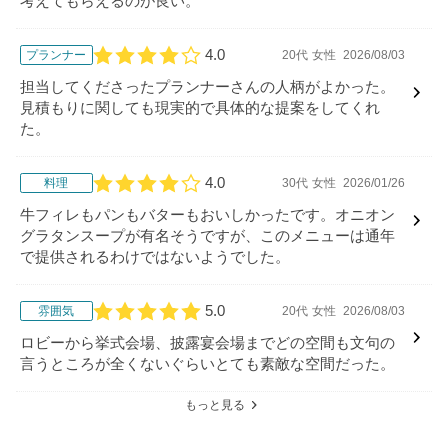
考えてもらえるのが良い。
4.0
プランナー
20代
女性
2026/08/03
口コミ評価
担当してくださったプランナーさんの人柄がよかった。
見積もりに関しても現実的で具体的な提案をしてくれ
た。
4.0
料理
30代
女性
2026/01/26
口コミ評価
牛フィレもパンもバターもおいしかったです。オニオン
グラタンスープが有名そうですが、このメニューは通年
で提供されるわけではないようでした。
5.0
雰囲気
20代
女性
2026/08/03
口コミ評価
ロビーから挙式会場、披露宴会場までどの空間も文句の
言うところが全くないぐらいとても素敵な空間だった。
もっと見る