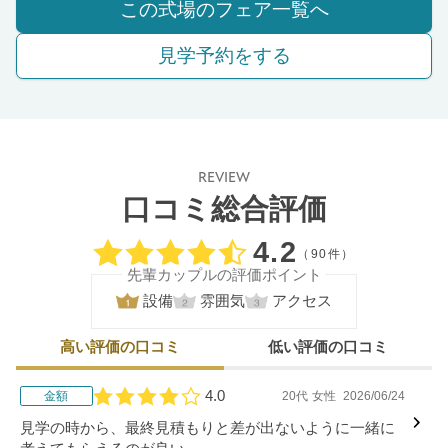
この式場のフェア一覧へ
見学予約をする
REVIEW
口コミ総合評価
口コミ評価
4.2
（90件）
先輩カップルの評価ポイント
設備
雰囲気
アクセス
高い評価の口コミ
低い評価の口コミ
4.0
金額
20代
女性
2026/06/24
口コミ評価
見学の時から、最終見積もりと差が出ないように一緒に