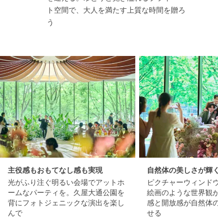
ト空間で、大人を満たす上質な時間を贈ろ
う
主役感もおもてなし感も実現
自然体の美しさが輝
光がふり注ぐ明るい会場でアットホ
ピクチャーウィンド
ームなパーティを。久屋大通公園を
絵画のような世界観
背にフォトジェニックな演出を楽し
感と開放感が自然体
んで
せる