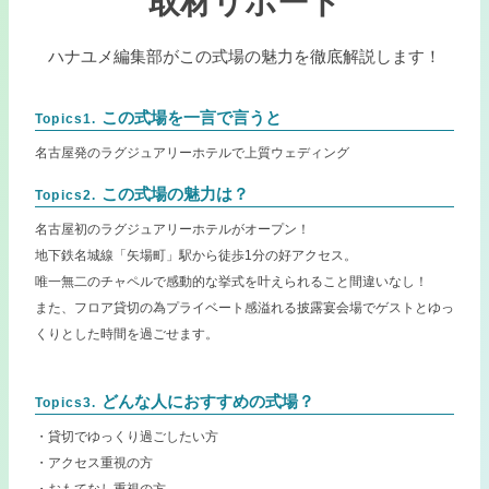
取材リポート
ハナユメ編集部がこの式場の魅力を徹底解説します！
この式場を一言で言うと
Topics1.
名古屋発のラグジュアリーホテルで上質ウェディング
この式場の魅力は？
Topics2.
名古屋初のラグジュアリーホテルがオープン！
地下鉄名城線「矢場町」駅から徒歩1分の好アクセス。
唯一無二のチャペルで感動的な挙式を叶えられること間違いなし！
また、フロア貸切の為プライベート感溢れる披露宴会場でゲストとゆっ
くりとした時間を過ごせます。
どんな人におすすめの式場？
Topics3.
・貸切でゆっくり過ごしたい方
・アクセス重視の方
・おもてなし重視の方