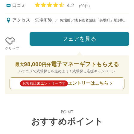
口コミ評価
4.2
口コミ
（90件）
アクセス
矢場町駅
／
矢場町／地下鉄名城線「矢場町」駅1番出口より徒歩1分、地下鉄東山線「栄」駅14番出口より徒歩10分
フェアを見る
クリップ
98,000
電子マネーギフトもらえる
最大
円分
ハナユメで式場探しを進めよう！式場探し応援キャンペーン
エントリーはこちら
お客様は未エントリーです
POINT
おすすめポイント