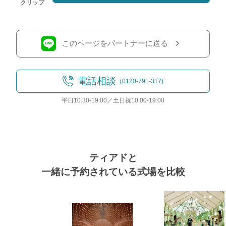
クリップ
このページをパートナーに送る
電話相談
（0120-791-317)
平日10:30-19:00／土日祝10:00-19:00
ティアドと
一緒に予約されている式場を比較
おトクな特典つきフェア
式場
フェア一覧
8/8
残◯
(土)
全員｜贅沢３万円試食*メイン牛フィレ