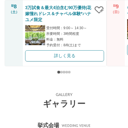
8
9
8/
8/
3万試食＆最大4泊含む90万優待|花
（土）
（日）
嫁憧れドレス＆チャペル体験*ハナ
クリップ
ユメ限定
受付時間：9:00～ 14:30～
所要時間：3時間程度
料金：無料
予約受付：8/8(土)まで
詳しく見る
GALLERY
ギャラリー
挙式会場
WEDDING VENUE