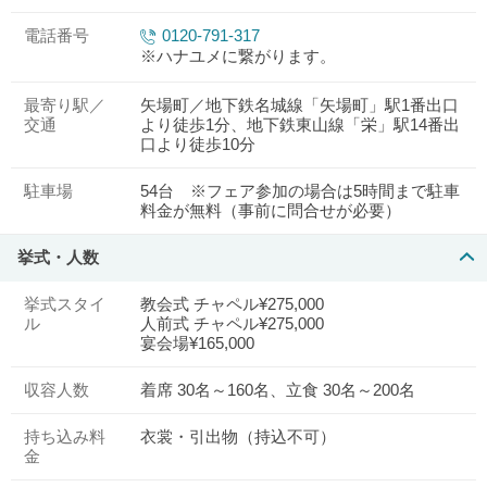
電話番号
0120-791-317
※ハナユメに繋がります。
最寄り駅／
矢場町／地下鉄名城線「矢場町」駅1番出口
交通
より徒歩1分、地下鉄東山線「栄」駅14番出
口より徒歩10分
駐車場
54台 ※フェア参加の場合は5時間まで駐車
料金が無料（事前に問合せが必要）
挙式・人数
挙式スタイ
教会式 チャペル¥275,000
ル
人前式 チャペル¥275,000
宴会場¥165,000
収容人数
着席 30名～160名、立食 30名～200名
持ち込み料
衣裳・引出物（持込不可）
金