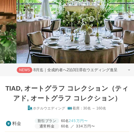
8月迄｜全成約者へ2泊3日滞在ウエディング進呈
NEWS
TIAD, オートグラフ コレクション（ティ
アド, オートグラフ コレクション）
ホテルウエディング
着席：30名 ～ 160名
割引プラン
60名
245
万円〜
料金
通常料金
60名
／
334万円〜