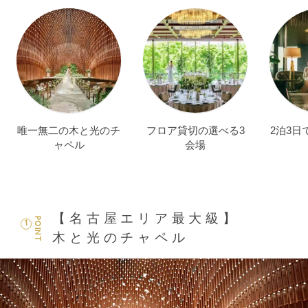
唯一無二の木と光のチ
フロア貸切の選べる3
2泊3日
ャペル
会場
【名古屋エリア最大級】
POINT
1
木と光のチャペル