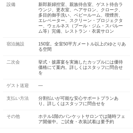
設備
新郎新婦控室、親族待合室、ゲスト待合ラ
ウンジ、更衣室、ヘアサロン、クローク、
多目的御手洗い、ベビールーム、喫煙所、
エレベーター、スクリーン・プロジェクタ
ー、ウェルネス（プール・ジム・スパルー
ム等）完備、レストラン・衣裳サロン
宿泊施設
150室。全室50平方メートル以上のゆとりあ
る空間
二次会
挙式・披露宴を実施したカップルには優待
価格にて案内。詳しくはスタッフに問合せ
を
ゲスト送迎
―
支払い方法
分割払いが可能な安心サポートプランあ
り。詳しくはスタッフに問合せを
その他
ホテル1階のバンケットサロンでは随時フェ
ア開催中。ご試食・衣装試着は要予約