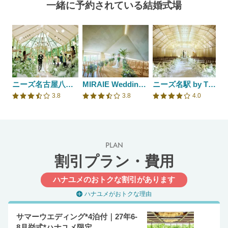
一緒に予約されている結婚式場
ニーズ名古屋八事 by T&G WEDDING(旧 アーヴェリール迎賓館 名古屋)
MIRAIE Wedding(ミライエウエディング）
ニーズ名駅 by T&G WEDDING(旧 インフィニート 名古屋)
3.8
3.8
4.0
口コミ評価
口コミ評価
口コミ評価
PLAN
割引プラン・費用
ハナユメのおトクな割引があります
ハナユメがおトクな理由
サマーウエディング*4泊付｜27年6-
8月挙式*ハナユメ限定