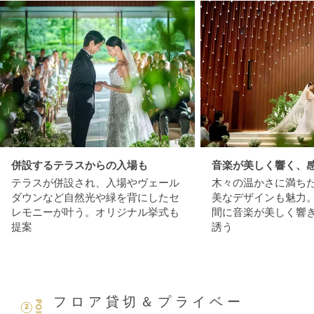
併設するテラスからの入場も
音楽が美しく響く、
テラスが併設され、入場やヴェール
木々の温かさに満ち
ダウンなど自然光や緑を背にしたセ
美なデザインも魅力
レモニーが叶う。オリジナル挙式も
間に音楽が美しく響
提案
誘う
フロア貸切＆プライベー
POINT
2