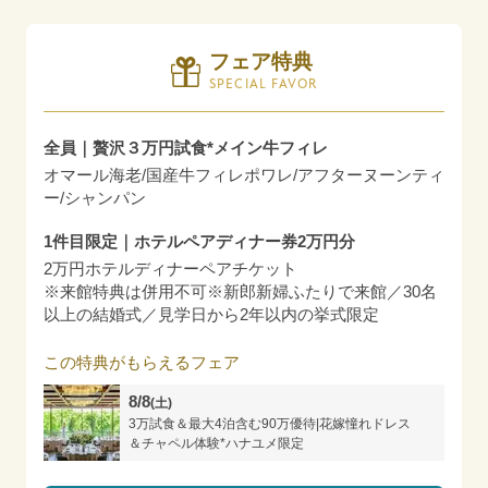
フェア特典
SPECIAL FAVOR
全員｜贅沢３万円試食*メイン牛フィレ
オマール海老/国産牛フィレポワレ/アフターヌーンティ
ー/シャンパン
1件目限定｜ホテルペアディナー券2万円分
2万円ホテルディナーペアチケット
※来館特典は併用不可※新郎新婦ふたりで来館／30名
以上の結婚式／見学日から2年以内の挙式限定
この特典がもらえるフェア
8/8
(土)
3万試食＆最大4泊含む90万優待|花嫁憧れドレス
＆チャペル体験*ハナユメ限定