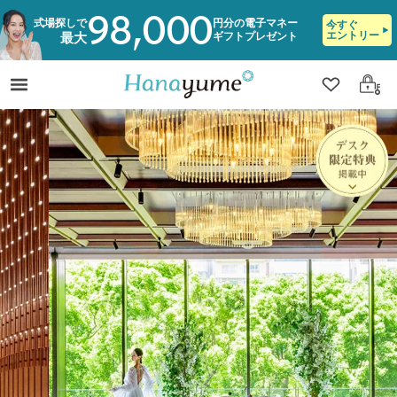
98,000
式場探しで
円分の電子マネー
今すぐ
エントリー
ギフトプレゼント
最大
クリップ
ログ