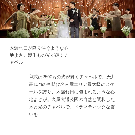
木漏れ日が降り注ぐような心
地よさ。幾千もの光が輝くチ
ャペル
挙式は2500もの光が輝くチャペルで。天井
高10mの空間は名古屋エリア最大級のスケ
ールを誇り、木漏れ日に包まれるような心
地よさが。久屋大通公園の自然と調和した
木と光のチャペルで、ドラマティックな誓
いを