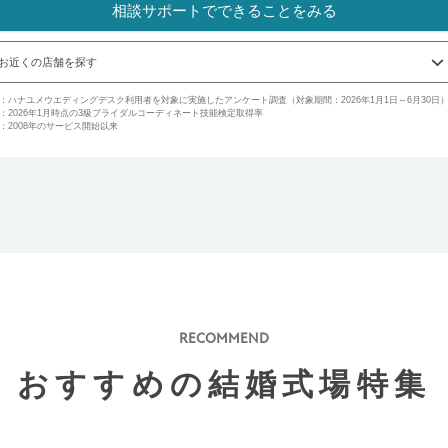
相談サポートでできることをみる
お近くの店舗を探す
1：ハナユメウエディングデスク利用者を対象に実施したアンケート調査（対象期間：2026年1月1日～6月30日
2：2026年1月時点の3級ブライダルコーディネート技能検定取得率
3：2008年のサービス開始以来
RECOMMEND
おすすめの結婚式場特集