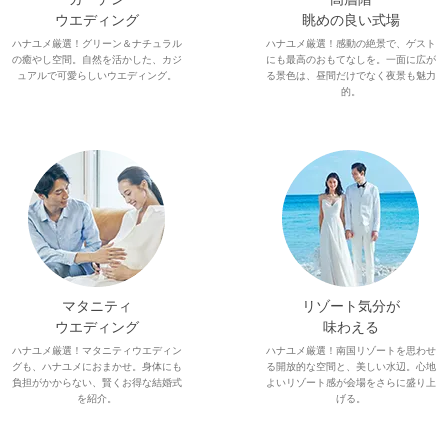
ウエディング
眺めの良い式場
ハナユメ厳選！グリーン＆ナチュラル
ハナユメ厳選！感動の絶景で、ゲスト
の癒やし空間。自然を活かした、カジ
にも最高のおもてなしを。一面に広が
ュアルで可愛らしいウエディング。
る景色は、昼間だけでなく夜景も魅力
的。
マタニティ
リゾート気分が
ウエディング
味わえる
ハナユメ厳選！マタニティウエディン
ハナユメ厳選！南国リゾートを思わせ
グも、ハナユメにおまかせ。身体にも
る開放的な空間と、美しい水辺。心地
負担がかからない、賢くお得な結婚式
よいリゾート感が会場をさらに盛り上
を紹介。
げる。