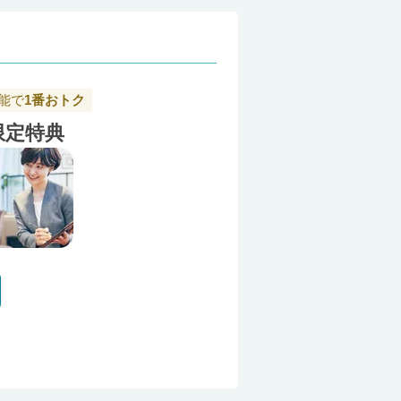
能で
1番おトク
限定特典