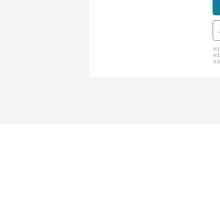
※
※
※