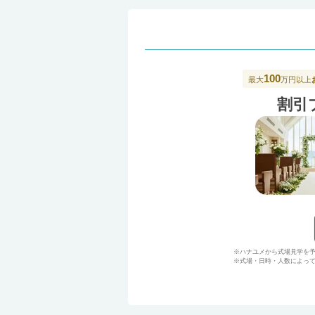
100
最大
万円以上
割引
※ハナユメから式場見学を
※式場・日時・人数によって