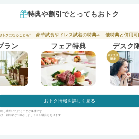
特典や割引でとってもおトク
豪華試食やドレス試着の特典
他特典と併用可
おトク
になることも
※
etc
プラン
フェア特典
デスク
おトク情報を詳しく見る
予約し成約いただくことが条件です
は、割引額が100万円より下回る場合もあります