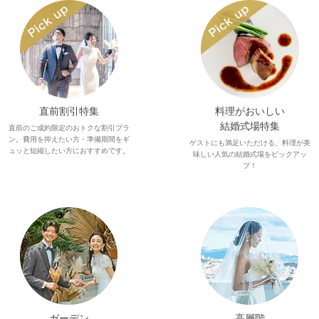
直前割引特集
料理がおいしい
結婚式場特集
直前のご成約限定のおトクな割引プラ
ン。費用を抑えたい方・準備期間をギ
ゲストにも満足いただける、料理が美
ュッと短縮したい方におすすめです。
味しい人気の結婚式場をピックアッ
プ！
ガーデン
高層階