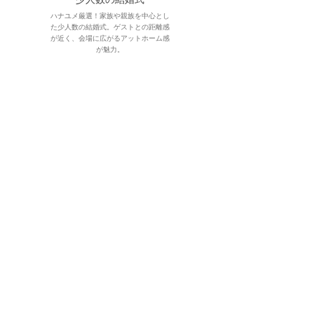
ハナユメ厳選！家族や親族を中心とし
た少人数の結婚式。ゲストとの距離感
が近く、会場に広がるアットホーム感
が魅力。