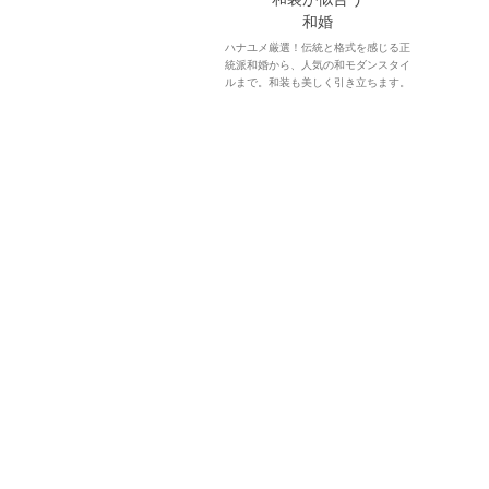
和婚
ハナユメ厳選！伝統と格式を感じる正
統派和婚から、人気の和モダンスタイ
ルまで。和装も美しく引き立ちます。