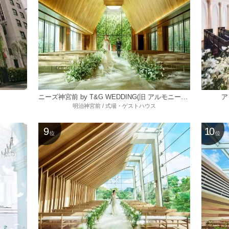
ニーズ神宮前 by T&G WEDDING(旧 アルモニーソルーナ表参道)
ア
明治神宮前 / 式場・ゲストハウス
9
10
位
位