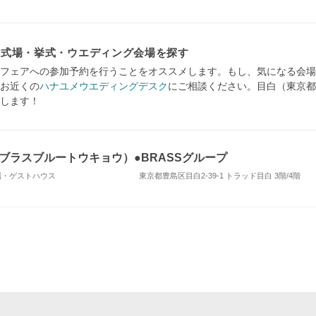
婚式場・挙式・ウエディング会場を探す
フェアへの参加予約を行うことをオススメします。もし、気になる会場
お近くの
ハナユメウエディングデスク
にご相談ください。目白（東京都
します！
京（ブラスブルートウキョウ）●BRASSグループ
式場・ゲストハウス
東京都豊島区目白2-39-1 トラッド目白 3階/4階