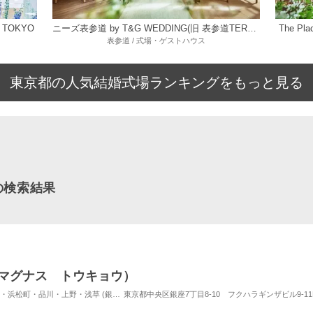
 TOKYO
ニーズ表参道 by T&G WEDDING(旧 表参道TERRACE)
The P
表参道 / 式場・ゲストハウス
東京都の人気結婚式場ランキングをもっと見る
の検索結果
（ザ マグナス トウキョウ）
品川・上野・浅草 (銀座駅) / 式場・ゲストハウス
東京都中央区銀座7丁目8-10 フクハラギンザビル9-11
対応人数: 着席：2名 ～ 128名