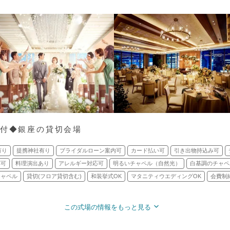
円付◆銀座の貸切会場
有り
提携神社有り
ブライダルローン案内可
カード払い可
引き出物持込み可
応可
料理演出あり
アレルギー対応可
明るいチャペル（自然光）
白基調のチャペ
チャペル
貸切(フロア貸切含む)
和装挙式OK
マタニティウエディングOK
会費制
この式場の情報をもっと見る