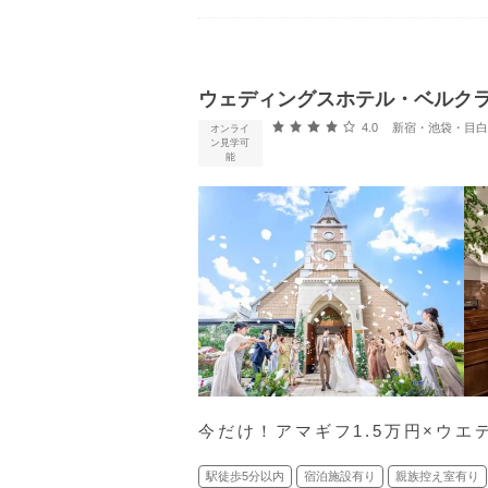
ウェディングスホテル・ベルク
口コミ評価
4.0
新宿・池袋・目白 
オンライ
ン見学可
能
今だけ！アマギフ1.5万円×ウエ
駅徒歩5分以内
宿泊施設有り
親族控え室有り