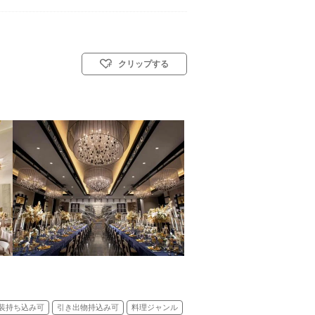
クリップする
スト教式)／神前式／人前式／仏前式
装持ち込み可
引き出物持込み可
料理ジャンル