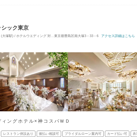
ラシック東京
(大塚駅) / ホテルウエディング
対応人数: 着席：2名 ～ 180名
東京都豊島区南大塚3－33－6
挙式スタイル: 教会式(キリ
アクセス詳細はこちら
ディングホテル×神コスパＷＤ
レストラン併設あり
後払い相談可
ブライダルローン案内可
カード払い可
衣