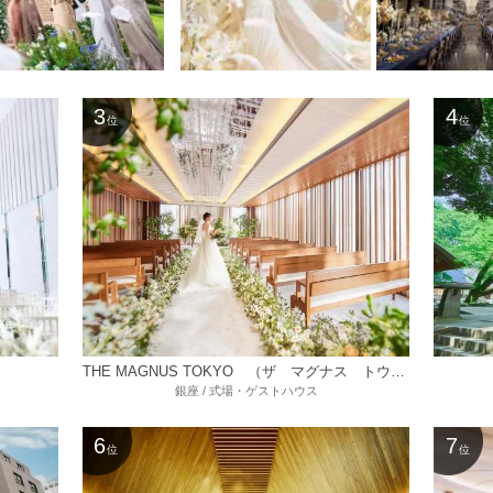
3
4
位
位
THE MAGNUS TOKYO （ザ マグナス トウキョウ）
銀座 / 式場・ゲストハウス
6
7
位
位