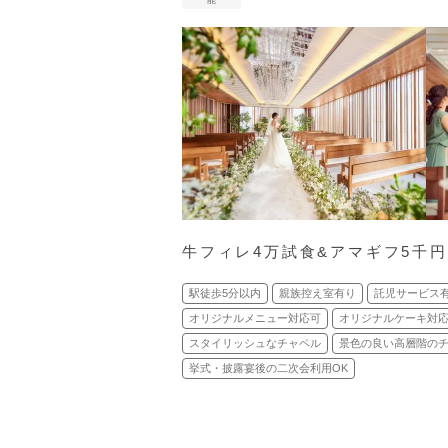
牛フィレ4万試食&アマギフ5千
駅徒歩5分以内
親族控え室有り
託児サービス
オリジナルメニュー対応可
オリジナルケーキ対
スタイリッシュなチャペル
景色の良い高層階の
挙式・披露宴後の二次会利用OK