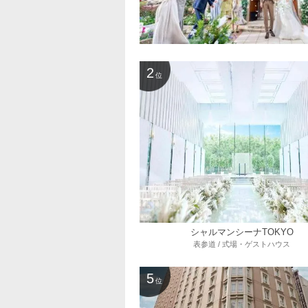
2
位
シャルマンシーナTOKYO
表参道 / 式場・ゲストハウス
5
位