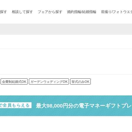
探す
相談して探す
フェアから探す
婚約指輪/結婚指輪
前撮り/フォトウエ
会費制結婚式OK
ガーデンウェディングOK
挙式のみOK
最大98,000円分の電子マネーギフトプ
で全員もらえる