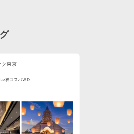
グ
ック東京
ル×神コスパＷＤ