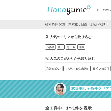
エリアから
検索条件 関東 , 東京都 , 目白 ,後払い相談可
人気のエリアから絞り込む
表参道
青山
恵比寿
池袋
人気のこだわりから絞り込む
和装挙式OK
少人数（30名未満）
後払い相談可
式場探し＋条件クリア
全
1
件中 1〜1件を表示