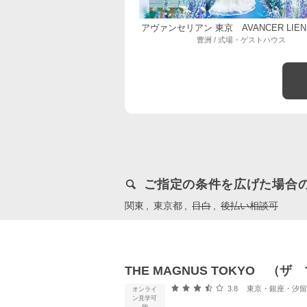
アヴァンセリアン 東京 AVANCER LIEN
豊洲 / 式場・ゲストハウス
ご指定の条件を広げた場合
関東
東京都
目白
後払い相談可
THE MAGNUS TOKYO 
口コミ評価
3.8
東京・銀座・汐留・浜松町・
オンライ
ン見学可
能