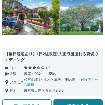
【当日送迎あり】1日2組限定*大正浪漫溢れる貸切ウ
エディング
3.7
口コミ
口コミ評価
人数
着席：20名 ～ 155名
代官山駅 (六本木・赤坂・恵比寿・白金)
アクセ
アクセス
ス詳細
住所
東京都目黒区青葉台2-2-5