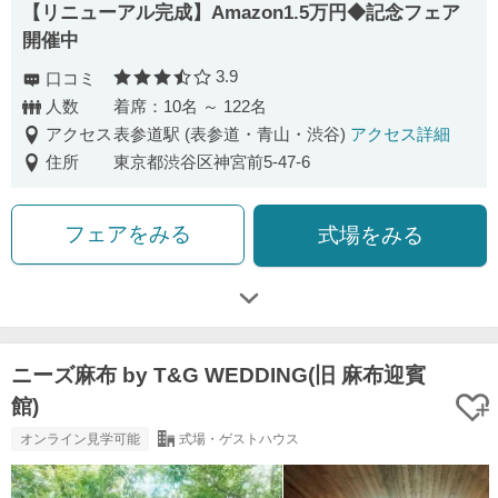
【リニューアル完成】Amazon1.5万円◆記念フェア
開催中
3.9
口コミ
口コミ評価
人数
着席：10名 ～ 122名
アクセス
表参道駅 (表参道・青山・渋谷)
アクセス詳細
住所
東京都渋谷区神宮前5-47-6
フェアをみる
式場をみる
ニーズ麻布 by T&G WEDDING(旧 麻布迎賓
館)
オンライン見学可能
式場・ゲストハウス