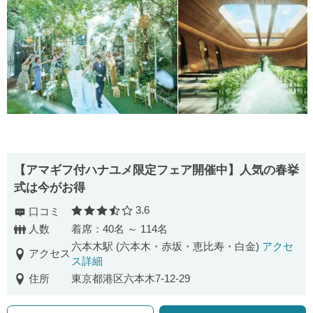
【アマギフ付ハナユメ限定フェア開催中】人気の春挙
式は今がお得
3.6
口コミ
口コミ評価
人数
着席：40名 ～ 114名
六本木駅 (六本木・赤坂・恵比寿・白金)
アクセ
アクセス
ス詳細
住所
東京都港区六本木7-12-29