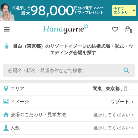
98,000
式場探しで
円分の電子マネー
今すぐ
エントリー
ギフトプレゼント
最大
クリップ
ログ
目白（東京都）のリゾートイメージの結婚式場・挙式・ウ
エディング会場を探す
関東 , 東京都 , 目白
エリア
リゾート
イメージ
選択してください
会場のこだわり・見学方法
選択してください
人数