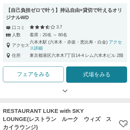
【自己負担ゼロで叶う】持込自由×貸切で叶えるオリ
ジナルWD
3.7
口コミ
口コミ評価
人数
着席：20名 ～ 80名
六本木駅 (六本木・赤坂・恵比寿・白金)
アクセ
アクセス
ス詳細
住所
東京都港区六本木7丁目14-4 レム六本木ビル 2階
フェアをみる
式場をみる
RESTAURANT LUKE with SKY
LOUNGE(レストラン ルーク ウィズ ス
カイラウンジ)