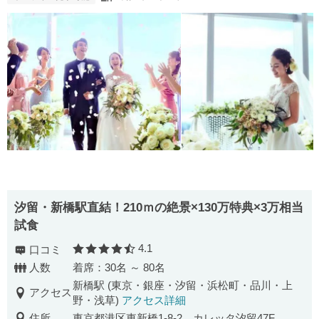
汐留・新橋駅直結！210ｍの絶景×130万特典×3万相当
試食
4.1
口コミ
口コミ評価
人数
着席：30名 ～ 80名
新橋駅 (東京・銀座・汐留・浜松町・品川・上
アクセス
野・浅草)
アクセス詳細
住所
東京都港区東新橋1-8-2 カレッタ汐留47F