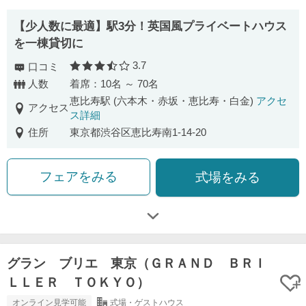
【少人数に最適】駅3分！英国風プライベートハウス
を一棟貸切に
3.7
口コミ
口コミ評価
人数
着席：10名 ～ 70名
恵比寿駅 (六本木・赤坂・恵比寿・白金)
アクセ
アクセス
ス詳細
住所
東京都渋谷区恵比寿南1-14-20
フェアをみる
式場をみる
グラン ブリエ 東京（ＧＲＡＮＤ ＢＲＩ
ＬＬＥＲ ＴＯＫＹＯ）
オンライン見学可能
式場・ゲストハウス