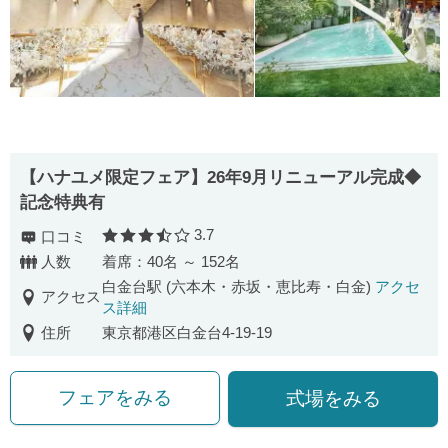
【ハナユメ限定フェア】26年9月リニューアル完成◆
記念特典有
3.7
口コミ
口コミ評価
人数
着席：40名 ～ 152名
白金台駅 (六本木・赤坂・恵比寿・白金)
アクセ
アクセス
ス詳細
住所
東京都港区白金台4-19-19
フェアをみる
式場をみる