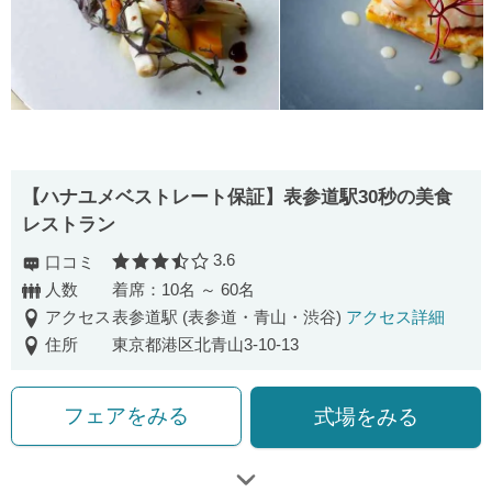
【ハナユメベストレート保証】表参道駅30秒の美食
レストラン
3.6
口コミ
口コミ評価
人数
着席：10名 ～ 60名
アクセス
表参道駅 (表参道・青山・渋谷)
アクセス詳細
住所
東京都港区北青山3-10-13
フェアをみる
式場をみる