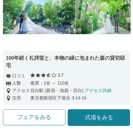
100年続く礼拝堂と、本物の緑に包まれた森の貸切邸
宅
3.7
口コミ
口コミ評価
人数
着席：2名 ～ 110名
アクセス
目白駅 (新宿・池袋・目白)
アクセス詳細
住所
東京都新宿区下落合 3-14-16
フェアをみる
式場をみる