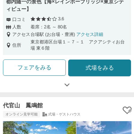
都内随一の景色【海×レインボーブリッジ×東京シテ
ィビュー】
3.6
口コミ
口コミ評価
人数
着席：2名 ～ 80名
アクセス
台場駅 (お台場・豊洲)
アクセス詳細
東京都港区台場１－７－１ アクアシティお台
住所
場 東６階
フェアをみる
式場をみる
代官山 鳳鳴館
オンライン見学可能
式場・ゲストハウス