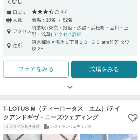
てなし
3.7
口コミ
口コミ評価
人数
着席：10名 ～ 82名
竹芝駅 (東京・銀座・汐留・浜松町・品川・上
アクセス
野・浅草)
アクセス詳細
東京都港区海岸１丁目１０−３０ atre竹芝 タワ
住所
棟 2F
フェアをみる
式場をみる
T-LOTUS M（ティーロータス エム）/テイ
クアンドギヴ・ニーズウェディング
オンライン見学可能
レストランウエディング