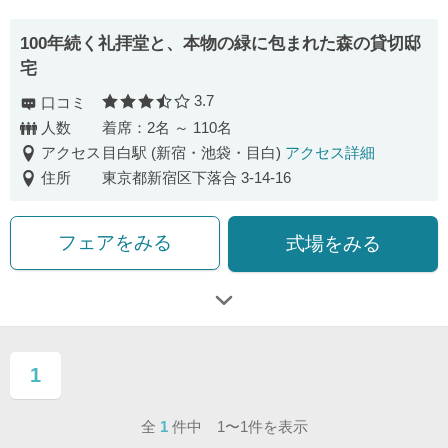
100年続く礼拝堂と、本物の緑に包まれた森の貸切邸
宅
3.7
口コミ
口コミ評価
人数
着席：2名 ～ 110名
アクセス
目白駅 (新宿・池袋・目白)
アクセス詳細
住所
東京都新宿区下落合 3-14-16
フェアをみる
式場をみる
1
ページ目
全
1
件中 1〜1件を表示