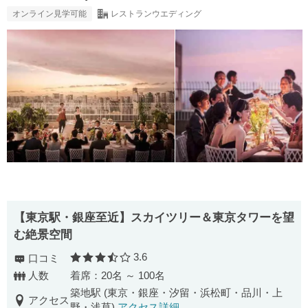
オンライン見学可能
レストランウエディング
【東京駅・銀座至近】スカイツリー＆東京タワーを望
む絶景空間
3.6
口コミ
口コミ評価
人数
着席：20名 ～ 100名
築地駅 (東京・銀座・汐留・浜松町・品川・上
アクセス
野・浅草)
アクセス詳細