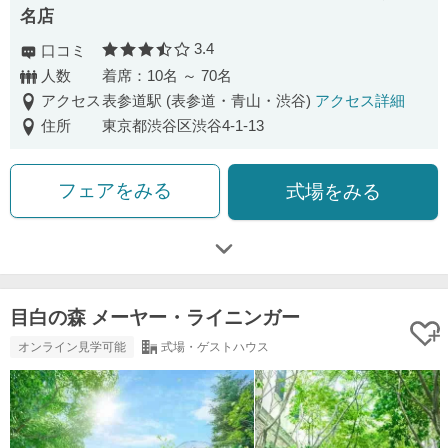
名店
3.4
口コミ
口コミ評価
人数
着席：10名 ～ 70名
アクセス
表参道駅 (表参道・青山・渋谷)
アクセス詳細
住所
東京都渋谷区渋谷4-1-13
フェアをみる
式場をみる
目白の森 メーヤー・ライニンガー
オンライン見学可能
式場・ゲストハウス