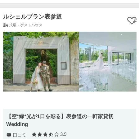
ルシェルブラン表参道
式場・ゲストハウス
【空*緑*光が1日を彩る】表参道の一軒家貸切
Wedding
3.9
口コミ
口コミ評価