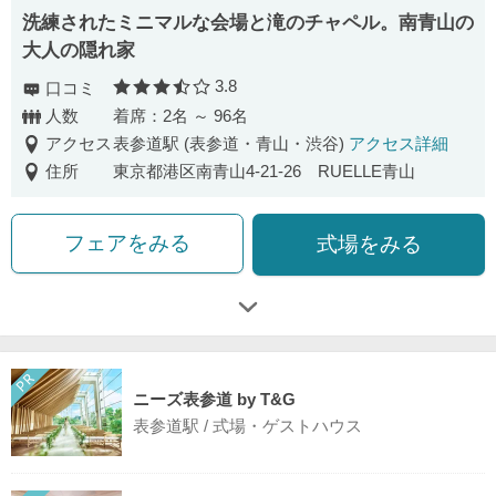
洗練されたミニマルな会場と滝のチャペル。南青山の
大人の隠れ家
3.8
口コミ
口コミ評価
人数
着席：2名 ～ 96名
アクセス
表参道駅 (表参道・青山・渋谷)
アクセス詳細
住所
東京都港区南青山4-21-26 RUELLE青山
フェアをみる
式場をみる
ニーズ表参道 by T&G
表参道駅 / 式場・ゲストハウス