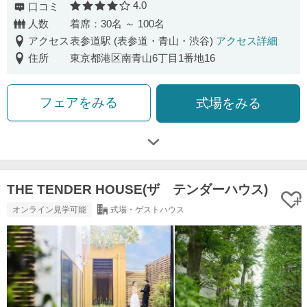
4.0
口コミ
口コミ評価
人数
着席：30名 ～ 100名
アクセス
表参道駅 (表参道・青山・渋谷)
アクセス詳細
住所
東京都港区南青山6丁目1番地16
フェアをみる
式場をみる
THE TENDER HOUSE(ザ テンダーハウス)
オンライン見学可能
式場・ゲストハウス