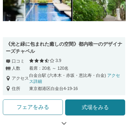
《光と緑に包まれた癒しの空間》都内唯一のデザイナ
ーズチャペル
3.9
口コミ
口コミ評価
人数
着席：20名 ～ 120名
白金台駅 (六本木・赤坂・恵比寿・白金)
アクセ
アクセス
ス詳細
住所
東京都港区白金台4-19-16
フェアをみる
式場をみる