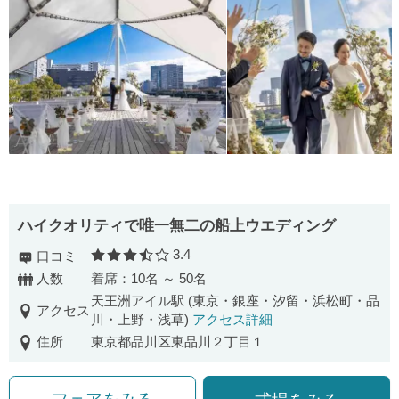
ハイクオリティで唯一無二の船上ウエディング
3.4
口コミ
口コミ評価
人数
着席：10名 ～ 50名
天王洲アイル駅 (東京・銀座・汐留・浜松町・品
アクセス
川・上野・浅草)
アクセス詳細
住所
東京都品川区東品川２丁目１