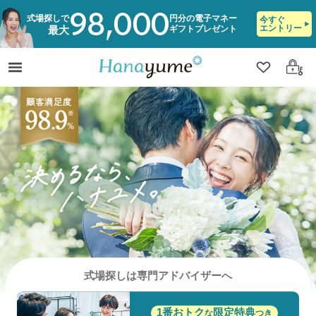
98,000
式場探しで
円分の電子マネー
今すぐ
エントリー
ギフトプレゼント
最大
クリップ
ログ
式場探しは専門アドバイザーへ
1番おトク
限定特典
な
つき