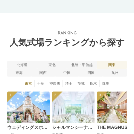
RANKING
人気式場ランキングから探す
北海道
東北
北陸・甲信越
関東
東海
関西
中国
四国
九州
東京
千葉
神奈川
埼玉
茨城
栃木
群馬
1
2
3
ウェディングスホテル・ベルクラシック東京
シャルマンシーナTOKYO