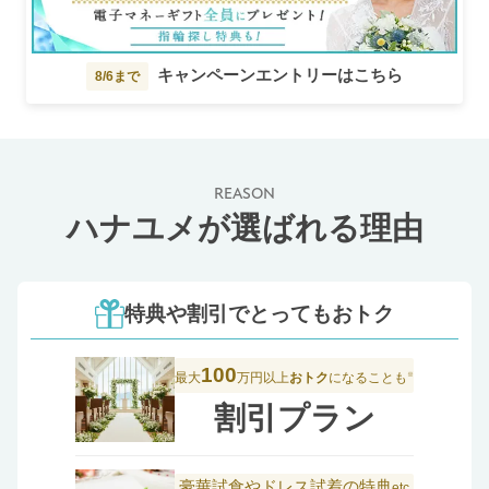
キャンペーンエントリーはこちら
8/6まで
REASON
ハナユメが選ばれる理由
特典や割引でとってもおトク
100
最大
万円以上
おトク
になることも
※
割引プラン
豪華試食やドレス試着の特典
etc