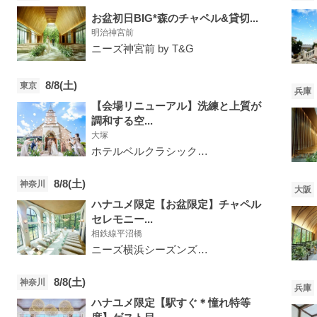
お盆初日BIG*森のチャペル&貸切...
明治神宮前
ニーズ神宮前 by T&G
8/8(土)
東京
兵庫
【会場リニューアル】洗練と上質が
調和する空...
大塚
ホテルベルクラシック東京
8/8(土)
神奈川
大阪
ハナユメ限定【お盆限定】チャペル
セレモニー...
相鉄線平沼橋
ニーズ横浜シーズンズ by T&G
8/8(土)
神奈川
兵庫
ハナユメ限定【駅すぐ＊憧れ特等