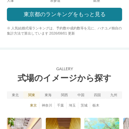
大塚
表参道
銀座
東京都のランキングをもっと見る
※ 人気結婚式場ランキングは、予約数や成約数等を元に、ハナユメ独自の
集計方法で算出しています 2026/08/01 更新
GALLERY
式場のイメージから探す
東北
関東
東海
関西
中国
四国
九州
東京
神奈川
千葉
埼玉
茨城
栃木