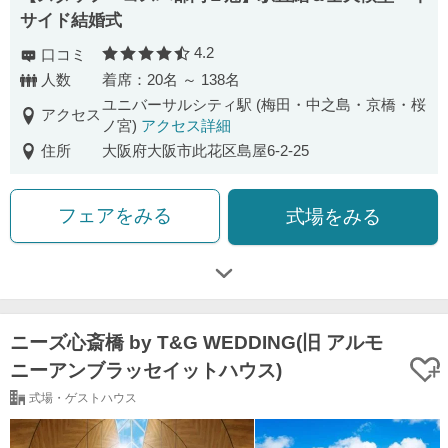
サイド結婚式
4.2
口コミ
口コミ評価
人数
着席：20名 ～ 138名
ユニバーサルシティ駅 (梅田・中之島・京橋・桜
アクセス
ノ宮)
アクセス詳細
住所
大阪府大阪市此花区島屋6-2-25
フェアをみる
式場をみる
ニーズ心斎橋 by T&G WEDDING(旧 アルモ
ニーアンブラッセイットハウス)
式場・ゲストハウス