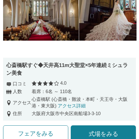
心斎橋駅すぐ◆天井高11m大聖堂×5年連続ミシュラ
ン美食
4.0
口コミ
口コミ評価
人数
着席：6名 ～ 110名
心斎橋駅 (心斎橋・難波・本町・天王寺・大阪
アクセス
港・東大阪)
アクセス詳細
住所
大阪府大阪市中央区南船場3-3-10
フェアをみる
式場をみる