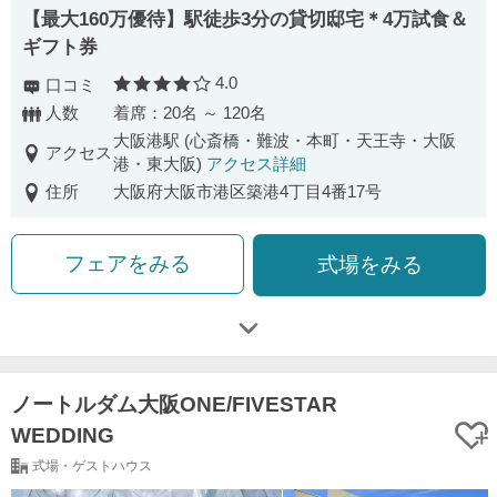
【最大160万優待】駅徒歩3分の貸切邸宅＊4万試食＆
ギフト券
4.0
口コミ
口コミ評価
人数
着席：20名 ～ 120名
大阪港駅 (心斎橋・難波・本町・天王寺・大阪
アクセス
港・東大阪)
アクセス詳細
住所
大阪府大阪市港区築港4丁目4番17号
フェアをみる
式場をみる
ノートルダム大阪ONE/FIVESTAR
WEDDING
式場・ゲストハウス