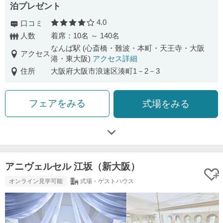
泊プレゼント
4.0
口コミ
口コミ評価
人数
着席：10名 ～ 140名
なんば駅 (心斎橋・難波・本町・天王寺・大阪
アクセス
港・東大阪)
アクセス詳細
住所
大阪府大阪市浪速区湊町1－2－3
フェアをみる
式場をみる
アニヴェルセル 江坂（新大阪）
オンライン見学可能
式場・ゲストハウス