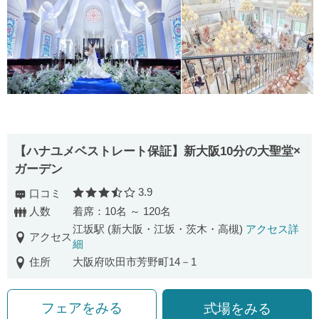
【ハナユメベストレート保証】新大阪10分の大聖堂×
ガーデン
3.9
口コミ
口コミ評価
人数
着席：10名 ～ 120名
江坂駅 (新大阪・江坂・茨木・高槻)
アクセス詳
アクセス
細
住所
大阪府吹田市芳野町14－1
フェアをみる
式場をみる