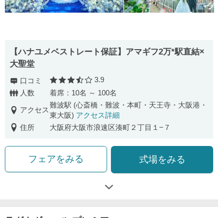
【ハナユメベストレート保証】アマギフ2万*駅直結×
大聖堂
3.9
口コミ
口コミ評価
人数
着席：10名 ～ 100名
難波駅 (心斎橋・難波・本町・天王寺・大阪港・
アクセス
東大阪)
アクセス詳細
住所
大阪府大阪市浪速区湊町２丁目１−７
フェアをみる
式場をみる