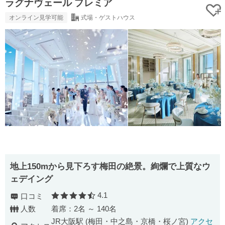
ラグナヴェール プレミア
オンライン見学可能
式場・ゲストハウス
地上150mから見下ろす梅田の絶景。絢爛で上質なウ
ェデイング
4.1
口コミ
口コミ評価
人数
着席：2名 ～ 140名
JR大阪駅 (梅田・中之島・京橋・桜ノ宮)
アクセ