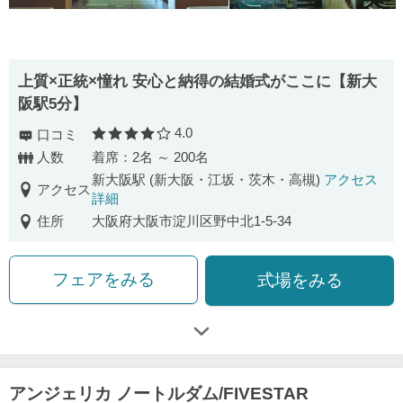
上質×正統×憧れ 安心と納得の結婚式がここに【新大
阪駅5分】
4.0
口コミ
口コミ評価
人数
着席：2名 ～ 200名
新大阪駅 (新大阪・江坂・茨木・高槻)
アクセス
アクセス
詳細
住所
大阪府大阪市淀川区野中北1-5-34
フェアをみる
式場をみる
アンジェリカ ノートルダム/FIVESTAR