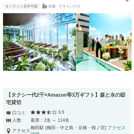
オンライン見学可能
式場・ゲストハウス
【タクシー代2千×Amazon等3万ギフト】森と水の邸
宅貸切
3.9
口コミ
口コミ評価
人数
着席：2名 ～ 114名
梅田駅 (梅田・中之島・京橋・桜ノ宮)
アクセス
アクセス
詳細