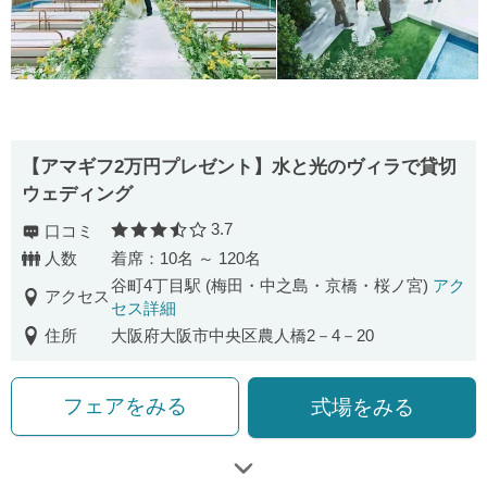
【アマギフ2万円プレゼント】水と光のヴィラで貸切
ウェディング
3.7
口コミ
口コミ評価
人数
着席：10名 ～ 120名
谷町4丁目駅 (梅田・中之島・京橋・桜ノ宮)
アク
アクセス
セス詳細
住所
大阪府大阪市中央区農人橋2－4－20
フェアをみる
式場をみる