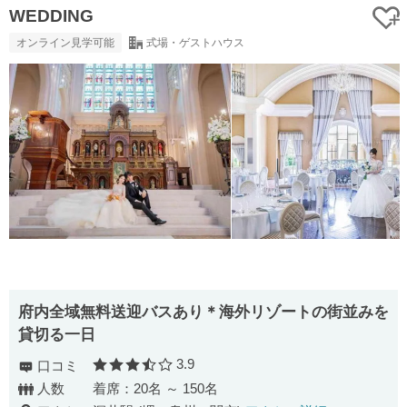
WEDDING
オンライン見学可能
式場・ゲストハウス
府内全域無料送迎バスあり＊海外リゾートの街並みを
貸切る一日
3.9
口コミ
口コミ評価
人数
着席：20名 ～ 150名