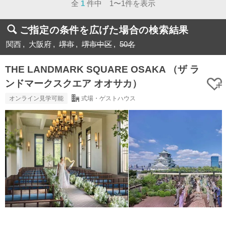
全
1
件中 1〜1件を表示
ご指定の条件を広げた場合の検索結果
関西
大阪府
堺市
堺市中区
50名
THE LANDMARK SQUARE OSAKA （ザ ラ
ンドマークスクエア オオサカ）
オンライン見学可能
式場・ゲストハウス