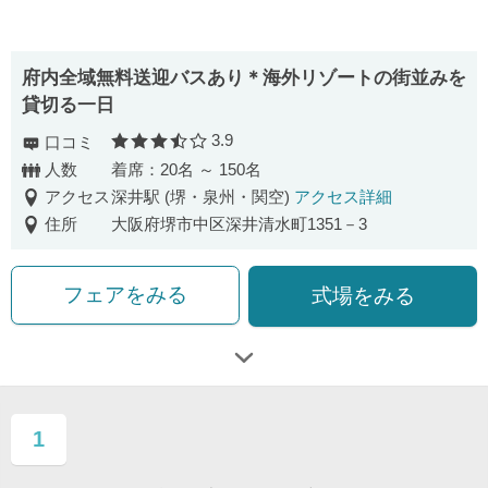
府内全域無料送迎バスあり＊海外リゾートの街並みを
貸切る一日
3.9
口コミ
口コミ評価
人数
着席：20名 ～ 150名
アクセス
深井駅 (堺・泉州・関空)
アクセス詳細
住所
大阪府堺市中区深井清水町1351－3
フェアをみる
式場をみる
1
ページ目