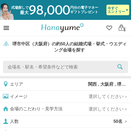
98,000
式場探しで
円分の電子マネー
今すぐ
エントリー
ギフトプレゼント
最大
クリップ
ログ
堺市中区（大阪府）の約50人の結婚式場・挙式・ウエディ
ング会場を探す
関西 , 大阪府 , 堺市 , 堺市中区
エリア
選択してください
イメージ
選択してください
会場のこだわり・見学方法
50名
人数