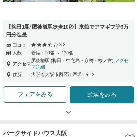
【梅田1駅*肥後橋駅徒歩10秒】来館でアマギフ等6万
円分進呈
3.8
口コミ
口コミ評価
人数
着席：10名 ～ 120名
肥後橋駅 (梅田・中之島・京橋・桜ノ宮)
アクセ
アクセス
ス詳細
住所
大阪府大阪市西区江戸堀1-5-13
フェアをみる
式場をみる
パークサイドハウス大阪