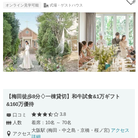
オンライン見学可能
式場・ゲストハウス
【梅田徒歩8分♢一棟貸切】和牛試食&1万ギフト
&160万優待
3.8
口コミ
口コミ評価
人数
着席：10名 ～ 70名
大阪駅 (梅田・中之島・京橋・桜ノ宮)
アクセス
アクセス
詳細