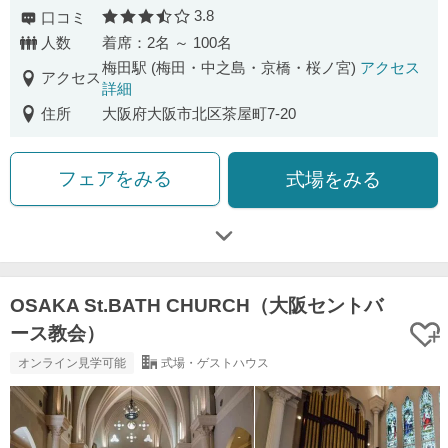
3.8
口コミ
口コミ評価
人数
着席：2名 ～ 100名
梅田駅 (梅田・中之島・京橋・桜ノ宮)
アクセス
アクセス
詳細
住所
大阪府大阪市北区茶屋町7-20
フェアをみる
式場をみる
OSAKA St.BATH CHURCH（大阪セントバ
ース教会）
オンライン見学可能
式場・ゲストハウス