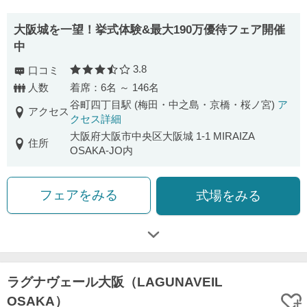
大阪城を一望！挙式体験&最大190万優待フェア開催
中
3.8
口コミ
口コミ評価
人数
着席：6名 ～ 146名
谷町四丁目駅 (梅田・中之島・京橋・桜ノ宮)
ア
アクセス
クセス詳細
大阪府大阪市中央区大阪城 1-1 MIRAIZA
住所
OSAKA-JO内
フェアをみる
式場をみる
ラグナヴェール大阪（LAGUNAVEIL
OSAKA）