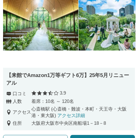
【来館でAmazon1万等ギフト6万】25年5月リニュー
アル
3.9
口コミ
口コミ評価
人数
着席：10名 ～ 120名
心斎橋駅 (心斎橋・難波・本町・天王寺・大阪
アクセス
港・東大阪)
アクセス詳細
住所
大阪府大阪市中央区南船場1－18－8