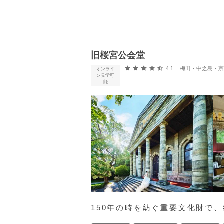
旧桜宮公会堂
口コミ評価
4.1
梅田・中之島・京橋・桜
オンライ
ン見学可
能
150年の時を紡ぐ重要文化財で