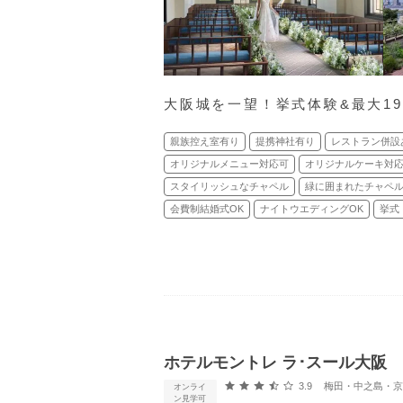
大阪城を一望！挙式体験&最大1
親族控え室有り
提携神社有り
レストラン併設
オリジナルメニュー対応可
オリジナルケーキ対
スタイリッシュなチャペル
緑に囲まれたチャペ
会費制結婚式OK
ナイトウエディングOK
挙式
ホテルモントレ ラ･スール大阪
口コミ評価
3.9
梅田・中之島・京橋・
オンライ
ン見学可