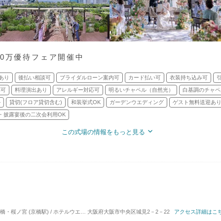
90万優待フェア開催中
あり
後払い相談可
ブライダルローン案内可
カード払い可
衣装持ち込み可
応可
料理演出あり
アレルギー対応可
明るいチャペル（自然光）
白基調のチャペ
ル
貸切(フロア貸切含む)
和装挙式OK
ガーデンウエディング
ゲスト無料送迎あ
・披露宴後の二次会利用OK
この式場の情報をもっと見る
桜ノ宮 (京橋駅) / ホテルウエディング
大阪府大阪市中央区城見2－2－22
対応人数: 着席：6名 ～ 130名
アクセス詳細はこ
挙式スタイル: 