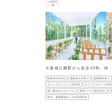
ン見学可
能
大阪城公園駅から徒歩30秒。緑
駅徒歩5分以内
親族控え室有り
提携神社有り
オリジナルメニュー対応可
オリジナルケーキ対
緑に囲まれたチャペル
貸切(フロア貸切含む)
挙式・披露宴後の二次会利用OK