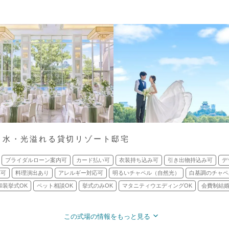
・水・光溢れる貸切リゾート邸宅
ブライダルローン案内可
カード払い可
衣装持ち込み可
引き出物持込み可
デ
応可
料理演出あり
アレルギー対応可
明るいチャペル（自然光）
白基調のチャペ
和装挙式OK
ペット相談OK
挙式のみOK
マタニティウエディングOK
会費制結婚
この式場の情報をもっと見る