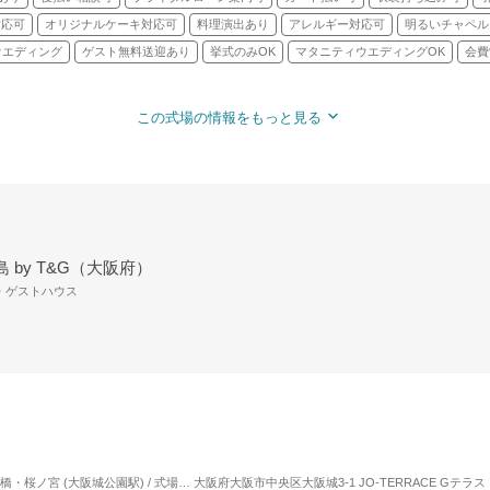
対応可
オリジナルケーキ対応可
料理演出あり
アレルギー対応可
明るいチャペル
ウエディング
ゲスト無料送迎あり
挙式のみOK
マタニティウエディングOK
会費
この式場の情報をもっと見る
 by T&G（大阪府）
場・ゲストハウス
ノ宮 (大阪城公園駅) / 式場・ゲストハウス
大阪府大阪市中央区大阪城3-1 JO-TERRACE Gテラス
対応人数: 着席：2名 ～ 140名
挙式スタイ