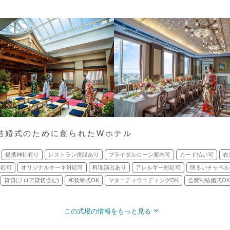
結婚式のために創られたWホテル
提携神社有り
レストラン併設あり
ブライダルローン案内可
カード払い可
衣
対応可
オリジナルケーキ対応可
料理演出あり
アレルギー対応可
明るいチャペル
貸切(フロア貸切含む)
和装挙式OK
マタニティウエディングOK
会費制結婚式OK
この式場の情報をもっと見る