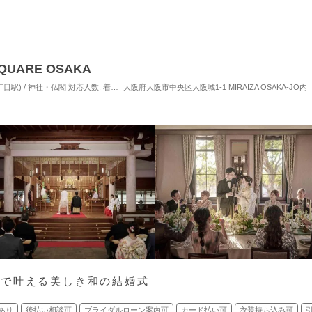
SQUARE OSAKA
目駅) / 神社・仏閣
対応人数: 着席：5名 ～ 146名
大阪府大阪市中央区大阪城1-1 MIRAIZA OSAKA-JO内
挙式スタイル: 神前式／和装人前式
園で叶える美しき和の結婚式
あり
後払い相談可
ブライダルローン案内可
カード払い可
衣装持ち込み可