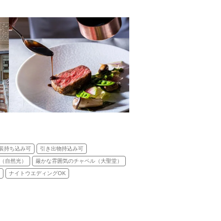
装持ち込み可
引き出物持込み可
（自然光）
厳かな雰囲気のチャペル（大聖堂）
ナイトウエディングOK