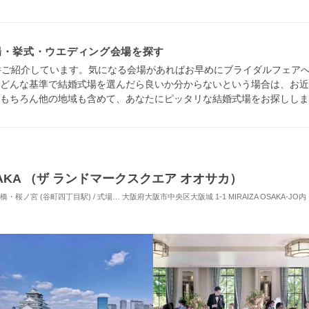
場・挙式・ウエディング会場を探す
件ご紹介しています。気になる会場があればお早めにブライダルフェア
どんな基準で結婚式場を選んだら良いか分からないという場合は、お近
もちろん他の地域も含めて、あなたにピッタリな結婚式場をお探ししま
 OSAKA （ザ ランドマークスクエア オオサカ）
ノ宮 (谷町四丁目駅) / 式場・ゲストハウス
大阪府大阪市中央区大阪城 1-1 MIRAIZA OSAKA-JO内
対応人数: 着席：6名 ～ 146名
挙式スタイ