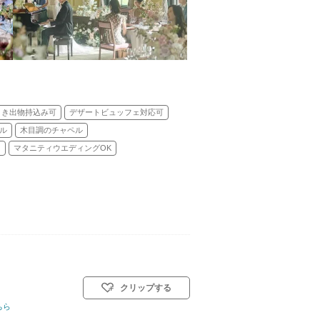
引き出物持込み可
デザートビュッフェ対応可
ル
木目調のチャペル
り
マタニティウエディングOK
クリップする
ちら
教会式(キリスト教式)／神前式／人前式／仏前式／和装人前式