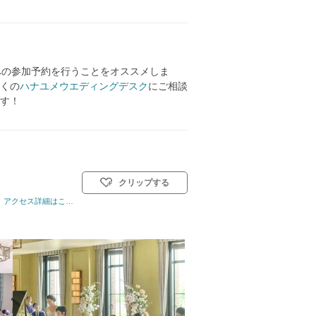
への参加予約を行うことをオススメしま
くの
ハナユメウエディングデスク
にご相談
す！
クリップする
ル: 教会式(キリスト教式)／神前式／人前式／仏前式／和装人前式
アクセス詳細はこちら