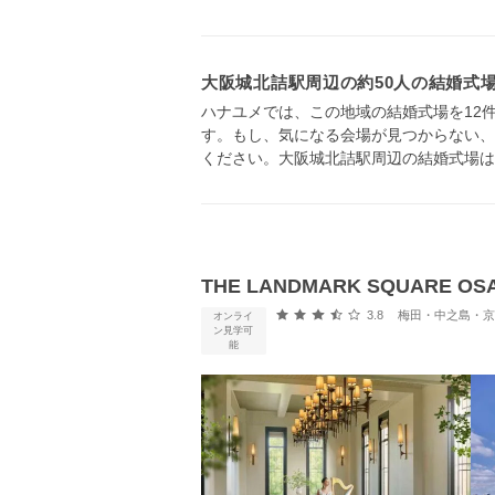
大阪城北詰駅周辺の約50人の結婚式
ハナユメでは、この地域の結婚式場を12
す。もし、気になる会場が見つからない、
ください。大阪城北詰駅周辺の結婚式場は
THE LANDMARK SQUARE
口コミ評価
3.8
梅田・中之島・京橋・桜
オンライ
ン見学可
能