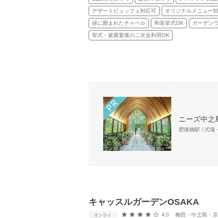
デザートビュッフェ対応可
オリジナルメニュー
緑に囲まれたチャペル
和装挙式OK
ガーデン
挙式・披露宴後の二次会利用OK
ニーズ中之島
肥後橋駅 / 式
キャッスルガーデンOSAKA
口コミ評価
4.0
梅田・中之島・京橋・桜
オンライ