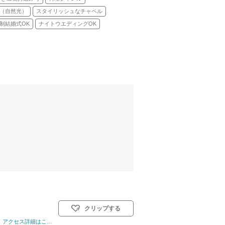
（自然光）
スタイリッシュなチャペル
制結婚式OK
ナイトウエディングOK
クリップする
ル: 教会式(キリスト教式)／神前式／人前式／和装人前式
アクセス詳細はこちら