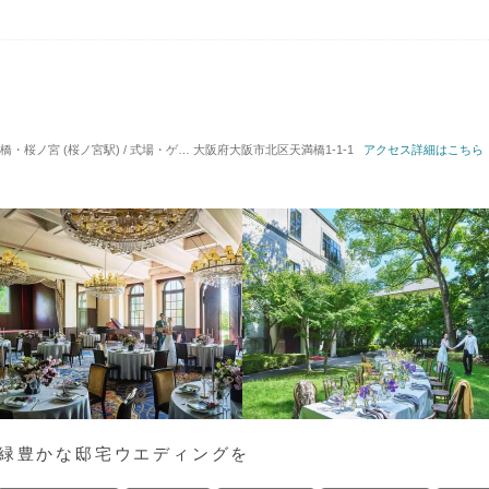
ノ宮 (桜ノ宮駅) / 式場・ゲストハウス
大阪府大阪市北区天満橋1-1-1
対応人数: 着席：5名 ～ 120名
アクセス詳細はこちら
挙式スタイル:
、緑豊かな邸宅ウエディングを