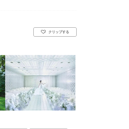
クリップする
 教会式(キリスト教式)／神前式／人前式／和装人前式