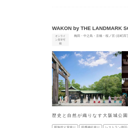
WAKON by THE LANDMARK 
梅田・中之島・京橋・桜ノ宮 (谷町四丁
オンライ
ン見学可
能
歴史と自然が織りなす大阪城公
親族控え室有り
提携神社有り
レストラン併設