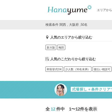
エリアから
検索条件 関西 , 大阪府 ,50名
人気のエリアから絞り込む
新大阪
梅田
人気のこだわりから絞り込む
和装挙式OK
少人数（30名未満）
後払い相談可
式場探し＋条件クリア
全
12
件中 1〜12件を表示