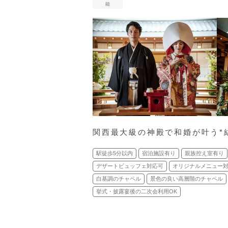
能
関西最大級の神殿で和婚が叶う*
駅徒歩5分以内
宿泊施設有り
親族控え室有り
デザートビュッフェ対応可
オリジナルメニュー
白基調のチャペル
景色の良い高層階のチャペル
挙式・披露宴後の二次会利用OK