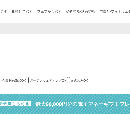
探す
相談して探す
フェアから探す
婚約指輪/結婚指輪
前撮り/フォトウエ
会費制結婚式OK
ガーデンウェディングOK
挙式のみOK
最大98,000円分の電子マネーギフトプ
で全員もらえる