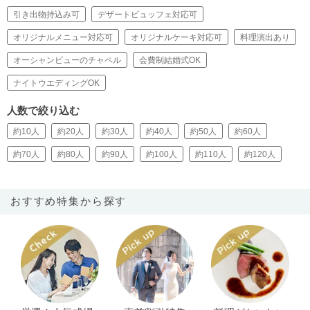
引き出物持込み可
デザートビュッフェ対応可
オリジナルメニュー対応可
オリジナルケーキ対応可
料理演出あり
オーシャンビューのチャペル
会費制結婚式OK
ナイトウエディングOK
人数で絞り込む
約10人
約20人
約30人
約40人
約50人
約60人
約70人
約80人
約90人
約100人
約110人
約120人
おすすめ特集から探す