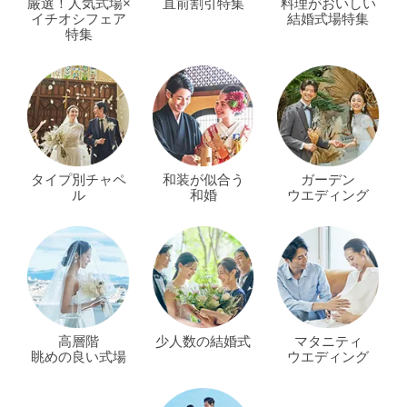
厳選！人気式場×
直前割引特集
料理がおいしい
イチオシフェア
結婚式場特集
特集
タイプ別チャペ
和装が似合う
ガーデン
ル
和婚
ウエディング
高層階
少人数の結婚式
マタニティ
眺めの良い式場
ウエディング