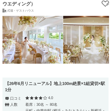
ウエディング）
式場・ゲストハウス
【26年6月リニューアル】地上100m絶景×1組貸切×駅
1分
4.0
口コミ
口コミ評価
人数
着席：30名 ～ 80名
元町・中華街駅 (横浜・みなとみらい・新横浜・