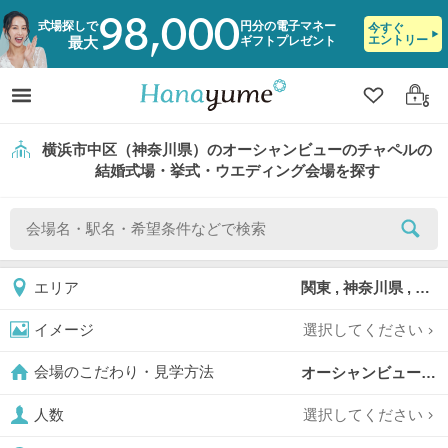
98,000
式場探しで
円分の電子マネー
今すぐ
エントリー
ギフトプレゼント
最大
クリップ
ログ
横浜市中区（神奈川県）のオーシャンビューのチャペルの
結婚式場・挙式・ウエディング会場を探す
関東 , 神奈川県 , 横浜市 , 横浜市中区
エリア
選択してください
イメージ
オーシャンビューのチャペル,
会場のこだわり・見学方法
選択してください
人数