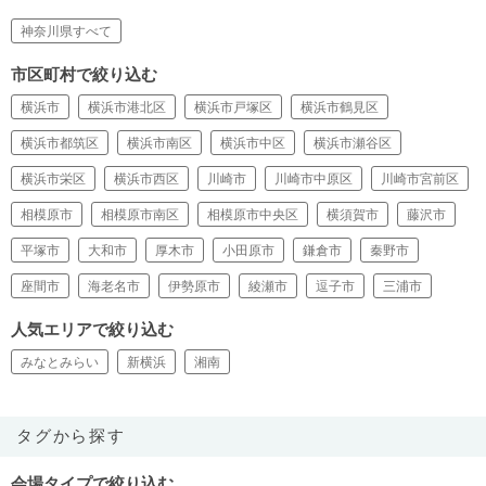
神奈川県すべて
市区町村で絞り込む
横浜市
横浜市港北区
横浜市戸塚区
横浜市鶴見区
横浜市都筑区
横浜市南区
横浜市中区
横浜市瀬谷区
横浜市栄区
横浜市西区
川崎市
川崎市中原区
川崎市宮前区
相模原市
相模原市南区
相模原市中央区
横須賀市
藤沢市
平塚市
大和市
厚木市
小田原市
鎌倉市
秦野市
座間市
海老名市
伊勢原市
綾瀬市
逗子市
三浦市
人気エリアで絞り込む
みなとみらい
新横浜
湘南
タグから探す
会場タイプで絞り込む