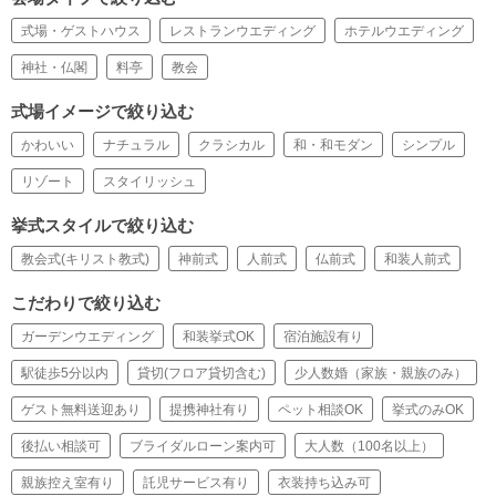
式場・ゲストハウス
レストランウエディング
ホテルウエディング
神社・仏閣
料亭
教会
式場イメージで絞り込む
かわいい
ナチュラル
クラシカル
和・和モダン
シンプル
リゾート
スタイリッシュ
挙式スタイルで絞り込む
教会式(キリスト教式)
神前式
人前式
仏前式
和装人前式
こだわりで絞り込む
ガーデンウエディング
和装挙式OK
宿泊施設有り
駅徒歩5分以内
貸切(フロア貸切含む)
少人数婚（家族・親族のみ）
ゲスト無料送迎あり
提携神社有り
ペット相談OK
挙式のみOK
後払い相談可
ブライダルローン案内可
大人数（100名以上）
親族控え室有り
託児サービス有り
衣装持ち込み可