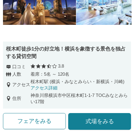
桜木町徒歩1分の好立地！横浜を象徴する景色を独占
する貸切空間
3.8
口コミ
口コミ評価
人数
着席：5名 ～ 120名
桜木町駅 (横浜・みなとみらい・新横浜・川崎)
アクセス
アクセス詳細
神奈川県横浜市中区桜木町1-1-7 TOCみなとみら
住所
い17階
フェアをみる
式場をみる