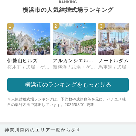
横浜市の人気結婚式場ランキング
1
2
3
伊勢山ヒルズ
アルカンシエル横浜 luxemariage
ノートルダム横浜みなとみ
桜木町 / 式場・ゲストハウス
新横浜 / 式場・ゲストハウス
横浜市のランキングをもっと見る
※人気結婚式場ランキングは、予約数や成約数等を元に、ハナユメ独
自の集計方法で算出しています。2026/08/01 更新
神奈川県内のエリア一覧から探す