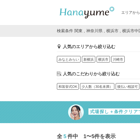
エリアから
検索条件 関東 , 神奈川県 , 横浜市 , 横浜市中
人気のエリアから絞り込む
みなとみらい
新横浜
横浜市
川崎市
人気のこだわりから絞り込む
和装挙式OK
少人数（30名未満）
後払い相談可
式場探し＋条件クリア
全
5
件中 1〜5件を表示