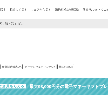
探す
相談して探す
フェアから探す
婚約指輪/結婚指輪
前撮り/フォトウエ
区 , 和・和モダン
会費制結婚式OK
ガーデンウェディングOK
挙式のみOK
最大98,000円分の電子マネーギフトプ
で全員もらえる