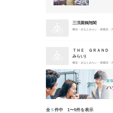
三渓園鶴翔閣
横浜・みなとみらい・新横浜・川崎
ＴＨＥ ＧＲＡＮＤ 
みらい)
新
ハ
全
5
件中 1〜5件を表示