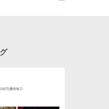
ページ目
グ
150万優待有◎