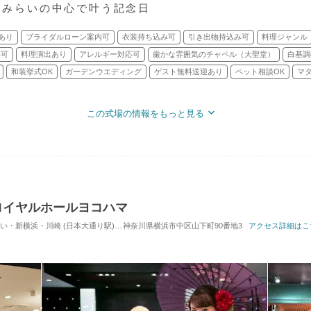
なとみらいの中心で叶う記念日
あり
ブライダルローン案内可
衣装持ち込み可
引き出物持込み可
料理ジャンル
応可
料理演出あり
アレルギー対応可
厳かな雰囲気のチャペル（大聖堂）
白基調
和装挙式OK
ガーデンウエディング
ゲスト無料送迎あり
ペット相談OK
マ
この式場の情報をもっと見る
ロイヤルホールヨコハマ
浜・川崎 (日本大通り駅) / 式場・ゲストハウス
神奈川県横浜市中区山下町90番地3
対応人数: 着席：8名 ～ 500名
アクセス詳細はこ
挙式