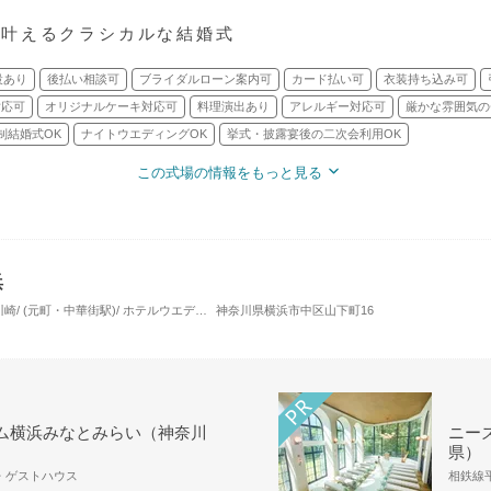
で叶えるクラシカルな結婚式
設あり
後払い相談可
ブライダルローン案内可
カード払い可
衣装持ち込み可
対応可
オリジナルケーキ対応可
料理演出あり
アレルギー対応可
厳かな雰囲気の
制結婚式OK
ナイトウエディングOK
挙式・披露宴後の二次会利用OK
この式場の情報をもっと見る
浜
横浜・みなとみらい・新横浜・川崎/ (元町・中華街駅)/ ホテルウエディング
神奈川県横浜市中区山下町16
ム横浜みなとみらい（神奈川
ニーズ
県）
場・ゲストハウス
相鉄線平