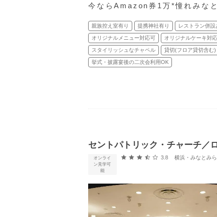
今ならAmazon券1万*憧れみ
親族控え室有り
提携神社有り
レストラン併設
オリジナルメニュー対応可
オリジナルケーキ対
スタイリッシュなチャペル
貸切(フロア貸切含む)
挙式・披露宴後の二次会利用OK
セントパトリック・チャーチ／
口コミ評価
3.8
横浜・みなとみらい・新横
オンライ
ン見学可
能