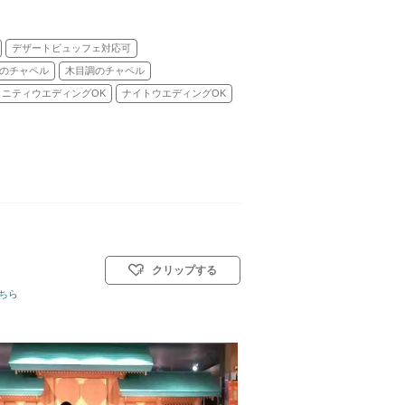
デザートビュッフェ対応可
のチャペル
木目調のチャペル
タニティウエディングOK
ナイトウエディングOK
クリップする
ちら
スタイル: 教会式(キリスト教式)／神前式／人前式／仏前式