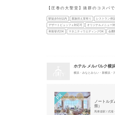
【圧巻の⼤聖堂】抜群のコスパ
駅徒歩5分以内
親族控え室有り
レストラン併
デザートビュッフェ対応可
オリジナルメニュー
和装挙式OK
マタニティウエディングOK
会費
ホテル メルパルク横
ノートルダ
県）
馬車道駅 / 式