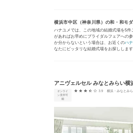
横浜市中区（神奈川県）の和・和モ
ハナユメでは、この地域の結婚式場を5件
があればお早めにブライダルフェアへの参
か分からないという場合は、お近くの
ハナ
なたにピッタリな結婚式場をお探しします
アニヴェルセル みなとみらい横
口コミ評価
3.9
横浜・みなとみらい・新横浜
オンライ
ン見学可
能