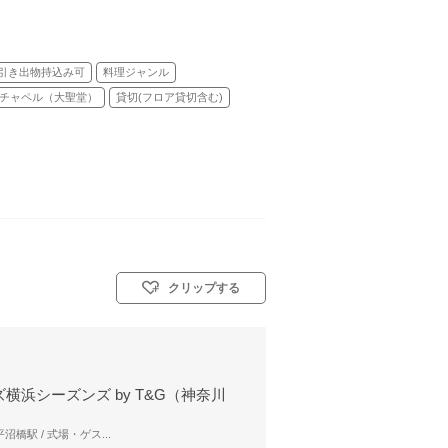
引き出物持込み可
料理ジャンル
チャペル（大聖堂）
貸切(フロア貸切含む)
クリップする
横浜シーズンズ by T&G（神奈川
沼橋駅 / 式場・ゲス...