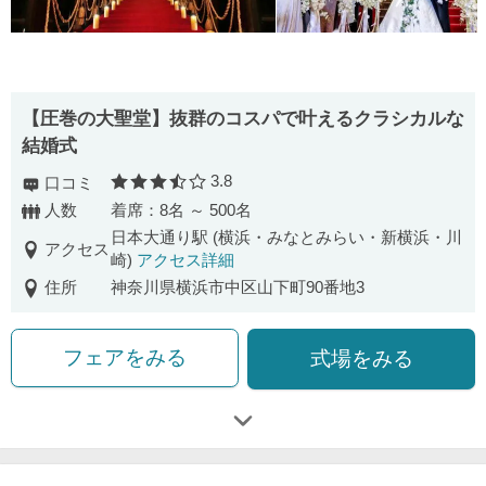
【圧巻の⼤聖堂】抜群のコスパで叶えるクラシカルな
結婚式
3.8
口コミ
口コミ評価
人数
着席：8名 ～ 500名
日本大通り駅 (横浜・みなとみらい・新横浜・川
アクセス
崎)
アクセス詳細
住所
神奈川県横浜市中区山下町90番地3
フェアをみる
式場をみる