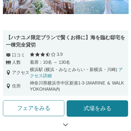
【ハナユメ限定プランで賢くお得に】海を臨む邸宅を
一棟完全貸切
3.9
口コミ
口コミ評価
人数
着席：10名 ～ 130名
横浜駅 (横浜・みなとみらい・新横浜・川崎)
ア
アクセス
クセス詳細
神奈川県横浜市中区新港1-3-1MARINE ＆ WALK
住所
YOKOHAMA内
フェアをみる
式場をみる