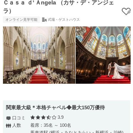
Ｃａｓａ ｄ’ Ａngela （カサ・デ・アンジェ
ラ）
オンライン見学可能
式場・ゲストハウス
関東最大級＊本格チャペル◆最大150万優待
3.9
口コミ
口コミ評価
人数
着席：35名 ～ 100名
馬車道駅 (横浜・みなとみらい・新横浜・川崎)