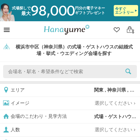
98,000
式場探しで
円分の電子マネー
今すぐ
エントリー
ギフトプレゼント
最大
クリップ
ログ
横浜市中区（神奈川県）の式場・ゲストハウスの結婚式
場・挙式・ウエディング会場を探す
関東 , 神奈川県 , 横浜市 , 横浜市中区
エリア
選択してください
イメージ
式場・ゲストハウス,
会場のこだわり・見学方法
選択してください
人数