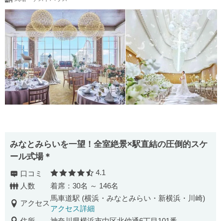
みなとみらいを一望！全室絶景×駅直結の圧倒的スケ
ール式場＊
4.1
口コミ
口コミ評価
人数
着席：30名 ～ 146名
馬車道駅 (横浜・みなとみらい・新横浜・川崎)
アクセス
アクセス詳細
住所
神奈川県横浜市中区北仲通6丁目101番