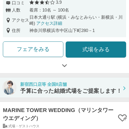
3.9
口コミ
口コミ評価
人数
着席：10名 ～ 100名
日本大通り駅 (横浜・みなとみらい・新横浜・川
アクセス
崎)
アクセス詳細
住所
神奈川県横浜市中区山下町280－1
フェアをみる
式場をみる
新宿西口店等 全国8店舗
予算に合った結婚式場をご提案します！
MARINE TOWER WEDDING（マリンタワー
ウエディング）
式場・ゲストハウス