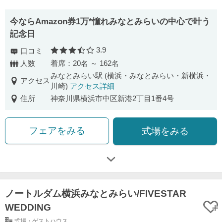
今ならAmazon券1万*憧れみなとみらいの中心で叶う
記念日
3.9
口コミ
口コミ評価
人数
着席：20名 ～ 162名
みなとみらい駅 (横浜・みなとみらい・新横浜・
アクセス
川崎)
アクセス詳細
住所
神奈川県横浜市中区新港2丁目1番4号
フェアをみる
式場をみる
ノートルダム横浜みなとみらい/FIVESTAR
WEDDING
式場・ゲストハウス