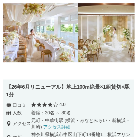
【26年6月リニューアル】地上100m絶景×1組貸切×駅
1分
4.0
口コミ
口コミ評価
人数
着席：30名 ～ 80名
元町・中華街駅 (横浜・みなとみらい・新横浜・
アクセス
川崎)
アクセス詳細
神奈川県横浜市中区山下町14番地1 横浜マリン