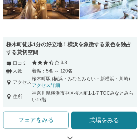
桜木町徒歩1分の好立地！横浜を象徴する景色を独占
する貸切空間
3.8
口コミ
口コミ評価
人数
着席：5名 ～ 120名
桜木町駅 (横浜・みなとみらい・新横浜・川崎)
アクセス
アクセス詳細
神奈川県横浜市中区桜木町1-1-7 TOCみなとみら
住所
い17階
フェアをみる
式場をみる