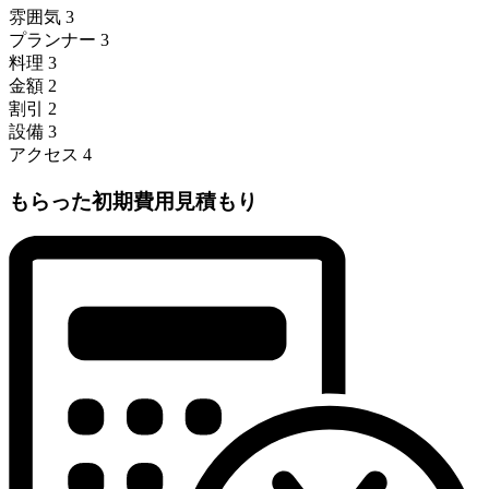
雰囲気
3
プランナー
3
料理
3
金額
2
割引
2
設備
3
アクセス
4
もらった初期費用見積もり