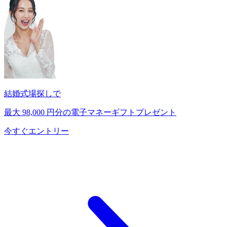
結婚式場探しで
最大
98,000
円分の電子マネーギフトプレゼント
今すぐエントリー