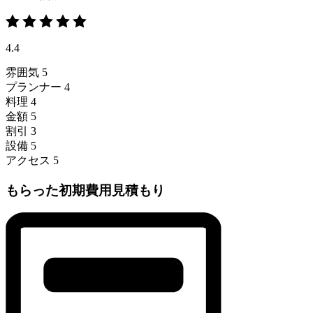
4.4
雰囲気
5
プランナー
4
料理
4
金額
5
割引
3
設備
5
アクセス
5
もらった初期費用見積もり