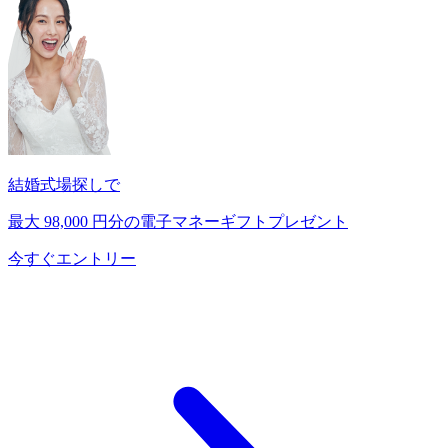
結婚式場探しで
最大
98,000
円分の電子マネーギフトプレゼント
今すぐエントリー