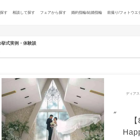
探す
相談して探す
フェアから探す
婚約指輪/結婚指輪
前撮り/フォトウエ
の挙式実例・体験談
名
ディアス
【
Hap