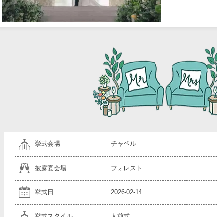
挙式会場
チャペル
披露宴会場
フォレスト
挙式日
2026-02-14
挙式スタイル
人前式