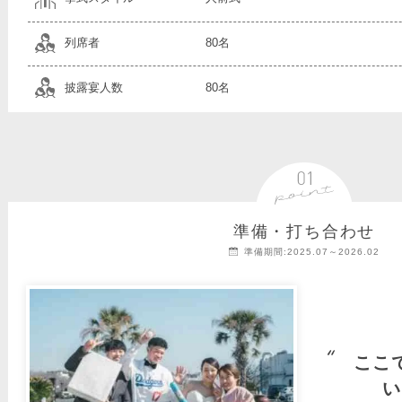
列席者
80名
披露宴人数
80名
準備・打ち合わせ
準備期間:2025.07～2026.02
ここ
い