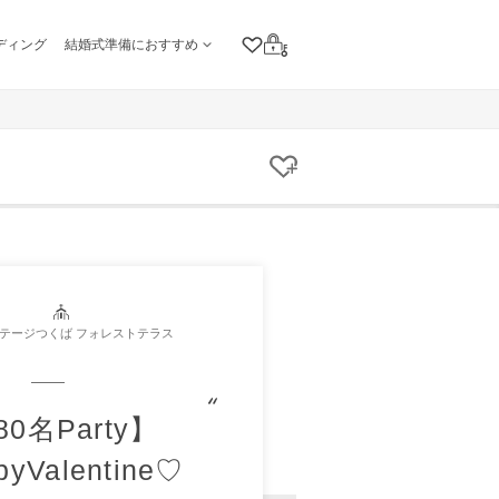
ディング
結婚式準備におすすめ
クリップリスト
ログイン
クリップする
テージつくば フォレストテラス
80名Party】
pyValentine♡