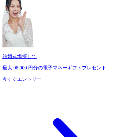
結婚式場探しで
最大
98,000
円分の電子マネーギフトプレゼント
今すぐエントリー