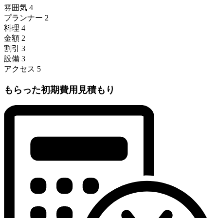
雰囲気
4
プランナー
2
料理
4
金額
2
割引
3
設備
3
アクセス
5
もらった初期費用見積もり