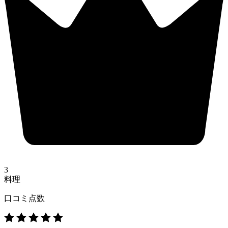
3
料理
口コミ点数