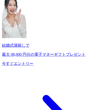
結婚式場探しで
最大
98,000
円分の電子マネーギフトプレゼント
今すぐエントリー