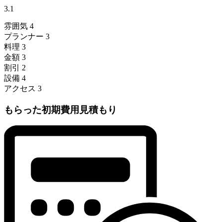
3.1
雰囲気
4
プランナー
3
料理
3
金額
3
割引
2
設備
4
アクセス
3
もらった初期費用見積もり