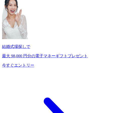
結婚式場探しで
最大
98,000
円分の電子マネーギフトプレゼント
今すぐエントリー