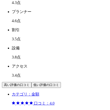
4.3
点
プランナー
4.6
点
割引
3.5
点
設備
3.8
点
アクセス
3.4
点
高い評価の口コミ
低い評価の口コミ
カテゴリ：
金額
口コミ：
4.0