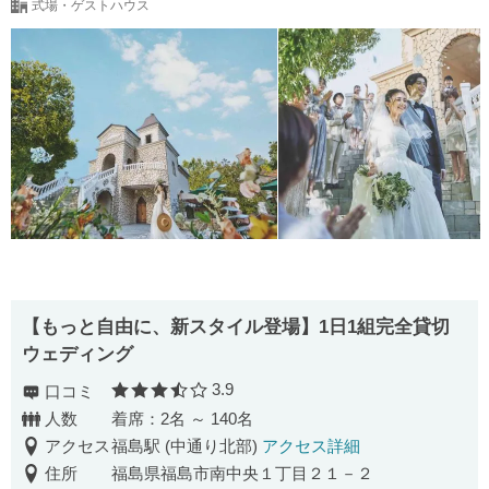
式場・ゲストハウス
【もっと自由に、新スタイル登場】1日1組完全貸切
ウェディング
3.9
口コミ
口コミ評価
人数
着席：2名 ～ 140名
アクセス
福島駅 (中通り北部)
アクセス詳細
住所
福島県福島市南中央１丁目２１－２