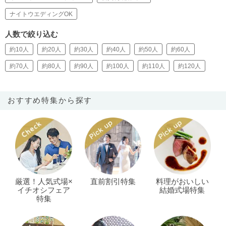
ナイトウエディングOK
人数で絞り込む
約10人
約20人
約30人
約40人
約50人
約60人
約70人
約80人
約90人
約100人
約110人
約120人
おすすめ特集から探す
厳選！人気式場×
直前割引特集
料理がおいしい
イチオシフェア
結婚式場特集
特集