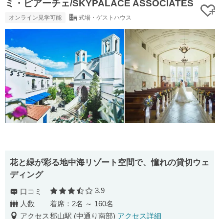
ミ・ピアーチェ/SKYPALACE ASSOCIATES
オンライン見学可能
式場・ゲストハウス
花と緑が彩る地中海リゾート空間で、憧れの貸切ウェ
ディング
3.9
口コミ
口コミ評価
人数
着席：2名 ～ 160名
アクセス
郡山駅 (中通り南部)
アクセス詳細