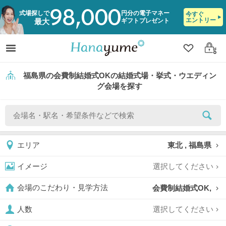
98,000
式場探しで
円分の電子マネー
今すぐ
エントリー
ギフトプレゼント
最大
クリップ
ログ
福島県の会費制結婚式OKの結婚式場・挙式・ウエディン
グ会場を探す
東北 , 福島県
エリア
選択してください
イメージ
会費制結婚式OK,
会場のこだわり・見学方法
選択してください
人数