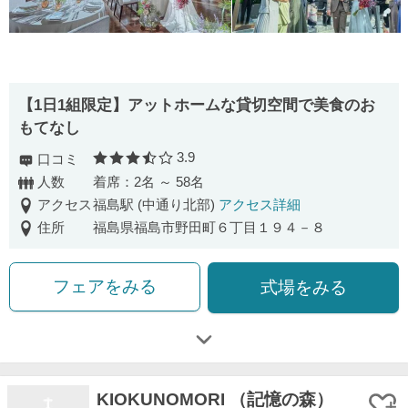
【1日1組限定】アットホームな貸切空間で美食のお
もてなし
3.9
口コミ
口コミ評価
人数
着席：2名 ～ 58名
アクセス
福島駅 (中通り北部)
アクセス詳細
住所
福島県福島市野田町６丁目１９４－８
フェアをみる
式場をみる
KIOKUNOMORI （記憶の森）