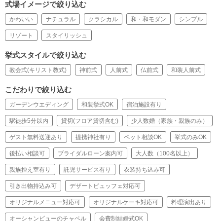
式場イメージで絞り込む
かわいい
ナチュラル
クラシカル
和・和モダン
シンプル
リゾート
スタイリッシュ
挙式スタイルで絞り込む
教会式(キリスト教式)
神前式
人前式
仏前式
和装人前式
こだわりで絞り込む
ガーデンウエディング
和装挙式OK
宿泊施設有り
駅徒歩5分以内
貸切(フロア貸切含む)
少人数婚（家族・親族のみ）
ゲスト無料送迎あり
提携神社有り
ペット相談OK
挙式のみOK
後払い相談可
ブライダルローン案内可
大人数（100名以上）
親族控え室有り
託児サービス有り
衣装持ち込み可
引き出物持込み可
デザートビュッフェ対応可
オリジナルメニュー対応可
オリジナルケーキ対応可
料理演出あり
オーシャンビューのチャペル
会費制結婚式OK