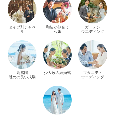
タイプ別チャペ
和装が似合う
ガーデン
ル
和婚
ウエディング
高層階
少人数の結婚式
マタニティ
眺めの良い式場
ウエディング