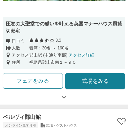
圧巻の大聖堂での誓いを叶える英国マナーハウス風貸
切邸宅
3.9
口コミ
口コミ評価
人数
着席：30名 ～ 160名
アクセス
郡山駅 (中通り南部)
アクセス詳細
住所
福島県郡山市南１－９０
フェアをみる
式場をみる
ベルヴィ郡山館
オンライン見学可能
式場・ゲストハウス