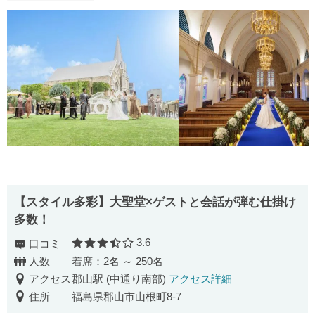
【スタイル多彩】大聖堂×ゲストと会話が弾む仕掛け
多数！
3.6
口コミ
口コミ評価
人数
着席：2名 ～ 250名
アクセス
郡山駅 (中通り南部)
アクセス詳細
住所
福島県郡山市山根町8-7