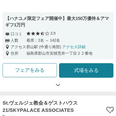
【ハナユメ限定フェア開催中】最⼤150万優待＆アマ
ギフ1万円
3.9
口コミ
口コミ評価
人数
着席：2名 ～ 142名
アクセス
郡山駅 (中通り南部)
アクセス詳細
住所
福島県郡山市安積荒井一丁目２２番地
フェアをみる
式場をみる
St.ヴェルジェ教会＆ゲストハウス
21/SKYPALACE ASSOCIATES