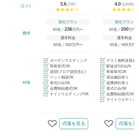
3.6
4.0
(
7件
)
(
126件
)
口コミ
口コミ評価
割引プラン
割引プラン
236
200
60名／
万円〜
60名／
万円
費用
通常料金
通常料金
60名／300万円〜
60名／406万円
ガーデンウエディング
ゲスト無料送迎あ
和装挙式OK
駅徒歩5分以内
貸切(フロア貸切含む)
和装挙式OK
ペット相談OK
宿泊施設有り
特徴
挙式のみOK
提携神社有り
会費制結婚式OK
挙式のみOK
ナイトウエディングOK
会費制結婚式OK
ナイトウエディング
クリップ/詳細を見る
式場を見る
式場を見
クリップする
クリップす