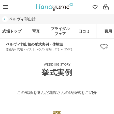
クリップ
ログ
ベルヴィ郡山館
ブライダル
式場トップ
写真
口コミ
費用
フェア
ベルヴィ郡山館の挙式実例・体験談
クリ
郡山駅/ 式場・ゲストハウス/ 着席：2名 ～ 250名
WEDDING STORY
挙式実例
この式場を選んだ花嫁さんの結婚式をご紹介
記事