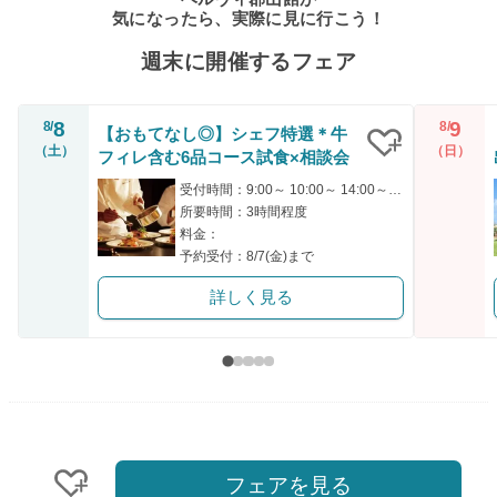
気になったら、実際に見に行こう！
週末に開催するフェア
8
9
8/
8/
【おもてなし◎】シェフ特選＊牛
（土）
（日）
フィレ含む6品コース試食×相談会
クリップ
受付時間：9:00～ 10:00～ 14:00～ 15:00～ 17:00～
所要時間：3時間程度
料金：
予約受付：8/7(金)まで
詳しく見る
フェアを見る