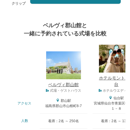
クリップ
ベルヴィ郡山館と
一緒に予約されている式場を比較
式場
ホテルモントレ
台
ベルヴィ郡山館
式場タイプ
式場・ゲストハウス
ホテルウエディ
仙台駅
郡山駅
アクセス
宮城県仙台市青葉区中
福島県郡山市山根町8-7
１－８
人数
着席：2名 ～ 250名
着席：2名 ～ 130