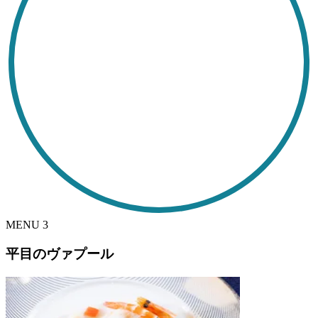
MENU
3
平目のヴァプール