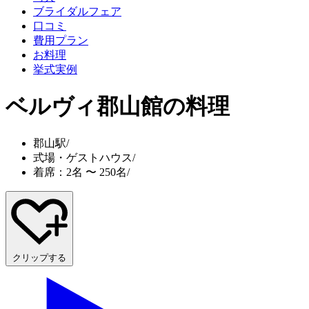
ブライダルフェア
口コミ
費用プラン
お料理
挙式実例
ベルヴィ郡山館
の料理
郡山駅
/
式場・ゲストハウス
/
着席：2名 〜 250名
/
クリップする