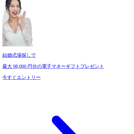
結婚式場探しで
最大
98,000
円分の電子マネーギフトプレゼント
今すぐエントリー