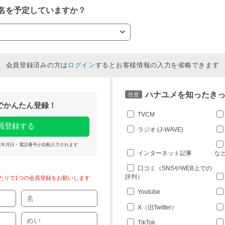
名を予定していますか？
会員登録済みの方は
ログイン
するとお客様情報の入力を省略できます
ハナユメを知ったき
任意
トでかんたん登録！
TVCM
会員登録する
ラジオ (J-WAVE)
生年月日・電話番号が自動入力されます
インターネット記事
な
口コミ（SNSやWEB上での
評判）
たりで1つの会員登録をお願いします
Youtube
X（旧Twitter）
TikTok