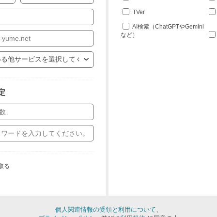
TVer
AI検索（ChatGPTやGemini
など）
定
取る
個人関連情報の受領と利用について
、