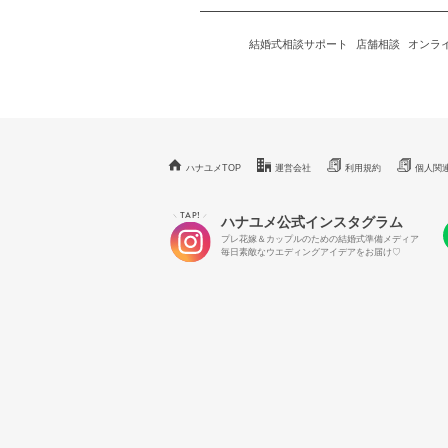
結婚式相談サポート
店舗相談
オンラ
ハナユメTOP
運営会社
利用規約
個人関
TAP!
＼
／
ハナユメ公式インスタグラム
プレ花嫁＆カップルのための結婚式準備メディア
毎日素敵なウエディングアイデアをお届け♡