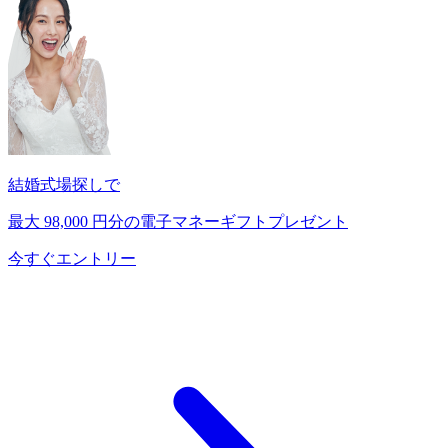
結婚式場探しで
最大
98,000
円分の電子マネーギフトプレゼント
今すぐエントリー