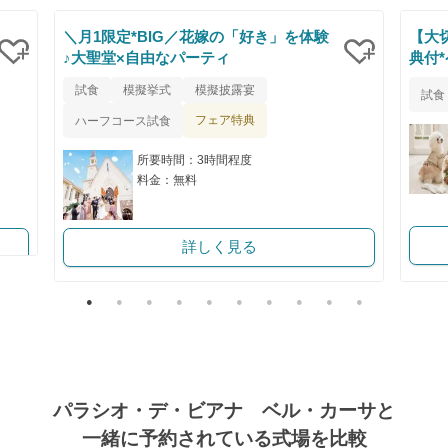
＼月1限定*BIG／花嫁の「好き」を体験
【大
♪大聖堂×自由なパーティ
典付
クリップ
クリップ
試食
模擬挙式
模擬披露宴
試食
フェア特典
ハーフコース試食
所要時間：3時間程度
料金：無料
詳しく見る
パラシオ・デ・ビアナ ベル・カーサと
一緒に予約されている式場を比較