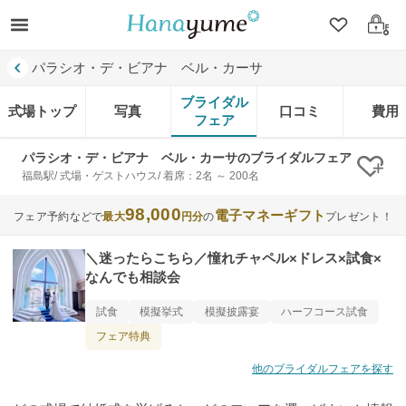
クリップ
ログ
パラシオ・デ・ビアナ ベル・カーサ
ブライダル
式場トップ
写真
口コミ
費用
フェア
パラシオ・デ・ビアナ ベル・カーサのブライダルフェア
クリ
福島駅/ 式場・ゲストハウス/ 着席：2名 ～ 200名
98,000
電子マネーギフト
フェア予約などで
最大
円分
の
プレゼント！
＼迷ったらこちら／憧れチャペル×ドレス×試食×
なんでも相談会
試食
模擬挙式
模擬披露宴
ハーフコース試食
フェア特典
他のブライダルフェアを探す