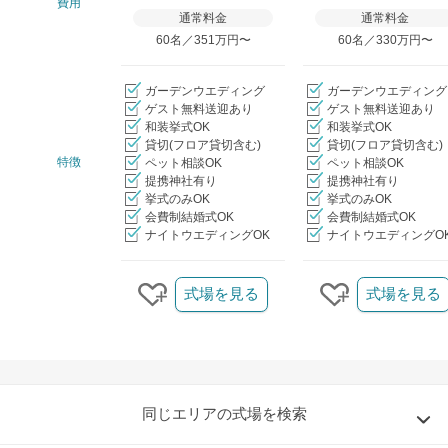
費用
通常料金
通常料金
60名／351万円〜
60名／330万円〜
ガーデンウエディング
ガーデンウエディング
ゲスト無料送迎あり
ゲスト無料送迎あり
和装挙式OK
和装挙式OK
貸切(フロア貸切含む)
貸切(フロア貸切含む)
特徴
ペット相談OK
ペット相談OK
提携神社有り
提携神社有り
挙式のみOK
挙式のみOK
会費制結婚式OK
会費制結婚式OK
ナイトウエディングOK
ナイトウエディングO
クリップ/詳細を見る
式場を見る
式場を見る
クリップする
クリップする
同じエリアの式場を検索