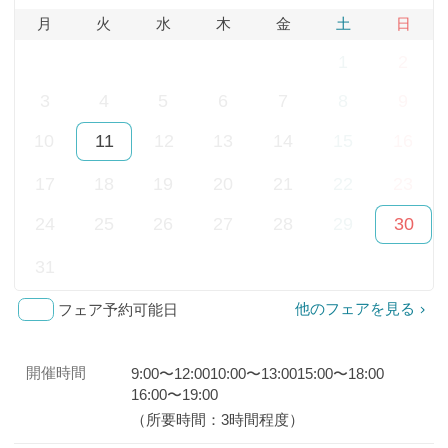
evi
xt
月
火
水
木
金
土
日
ou
Mo
27
28
29
30
31
1
2
s
nth
Mo
(20
3
4
5
6
7
8
9
nth
26
10
11
12
13
14
15
16
(20
年
26
9
17
18
19
20
21
22
23
年
月)
24
25
26
27
28
29
30
7
月)
31
1
2
3
4
5
6
他のフェアを見る
フェア予約可能日
開催時間
9:00〜12:00
10:00〜13:00
15:00〜18:00
16:00〜19:00
（所要時間：3時間程度）