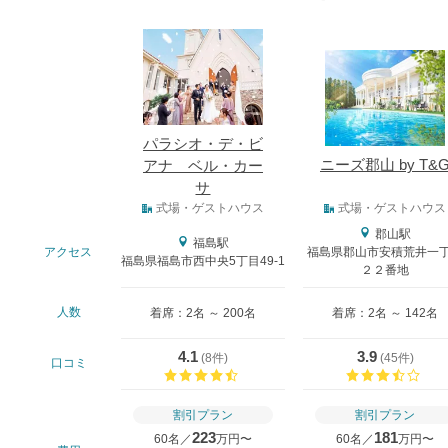
式場
パラシオ・デ・ビ
ニーズ郡山 by T&
アナ ベル・カー
サ
式場タイプ
式場・ゲストハウス
式場・ゲストハウス
郡山駅
福島駅
アクセス
福島県郡山市安積荒井一
福島県福島市西中央5丁目49-1
２２番地
人数
着席：2名 ～ 200名
着席：2名 ～ 142名
4.1
3.9
(
8件
)
(
45件
)
口コミ
口コミ評価
口コ
割引プラン
割引プラン
223
181
60名／
万円〜
60名／
万円〜