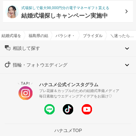
式場探しで最大98,000円分の電子マネーギフト貰える
結婚式場探しキャンペーン実施中
結婚式場を探すならハナユメ
福島県の結婚式場一覧
パラシオ・デ・ビアナ ベル・カーサで結婚
ブライダルフェア一覧
＼迷ったらこちら／憧れチャペル×ドレス×試食×なんでも相談会
相談して探す
指輪・フォトウエディング
TAP!
ハナユメ公式インスタグラム
＼
／
プレ花嫁＆カップルのための結婚式準備メディア
毎日素敵なウエディングアイデアをお届け♡
ハナユメTOP