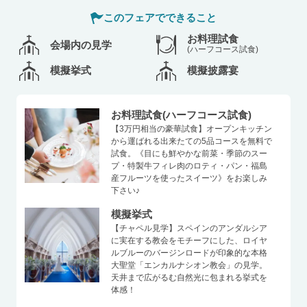
このフェアでできること
お料理試食
会場内の見学
(ハーフコース試食)
模擬挙式
模擬披露宴
お料理試食(ハーフコース試食)
【3万円相当の豪華試食】オープンキッチン
から運ばれる出来たての5品コースを無料で
試食。《目にも鮮やかな前菜・季節のスー
プ・特製牛フィレ肉のロティ・パン・福島
産フルーツを使ったスイーツ》をお楽しみ
下さい♪
模擬挙式
【チャペル見学】スペインのアンダルシア
に実在する教会をモチーフにした、ロイヤ
ルブルーのバージンロードが印象的な本格
大聖堂「エンカルナシオン教会」の見学。
天井まで広がるむ自然光に包まれる挙式を
体感！