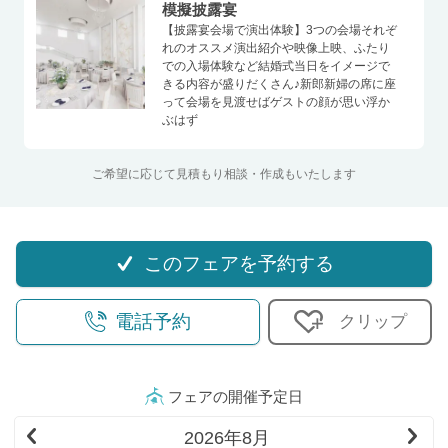
模擬披露宴
【披露宴会場で演出体験】3つの会場それぞ
れのオススメ演出紹介や映像上映、ふたり
での入場体験など結婚式当日をイメージで
きる内容が盛りだくさん♪新郎新婦の席に座
って会場を見渡せばゲストの顔が思い浮か
ぶはず
ご希望に応じて見積もり相談・作成もいたします
このフェアを予約する
電話予約
クリップ
フェアの開催予定日
Pr
2026年8月
Ne