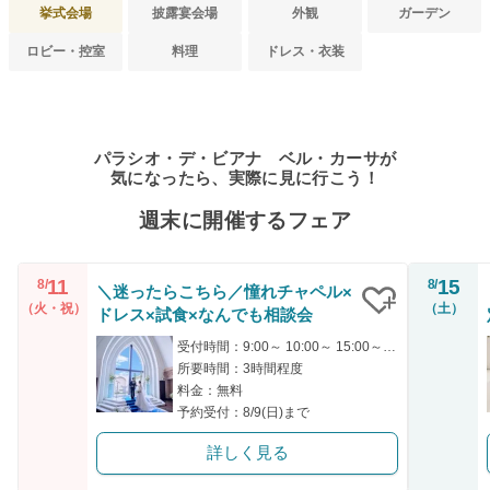
挙式会場
披露宴会場
外観
ガーデン
ロビー・控室
料理
ドレス・衣装
パラシオ・デ・ビアナ ベル・カーサが
気になったら、実際に見に行こう！
週末に開催するフェア
11
15
8/
8/
＼迷ったらこちら／憧れチャペル×
（火・祝）
（土）
ドレス×試食×なんでも相談会
クリップ
受付時間：9:00～ 10:00～ 15:00～ 16:00～
所要時間：3時間程度
料金：無料
予約受付：8/9(日)まで
詳しく見る