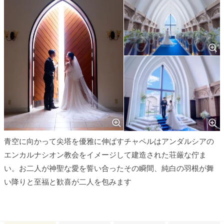
青空に向かって尖塔を優雅に伸ばすチャペルはアンダルシアの
エンカルナシオン教会をイメージして建造された荘厳な佇ま
い。お二人が神聖な愛を誓い合ったその瞬間、純白の羽根が舞
い降りと至福と歓喜が二人を包みます