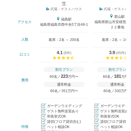
サ
式場タイプ
式場・ゲストハウス
式場・ゲストハ
郡山駅
福島駅
アクセス
福島県郡山市安積荒井
福島県福島市西中央5丁目49-1
２２番地
人数
着席：2名 ～ 200名
着席：2名 ～ 142
4.1
3.9
(
8件
)
(
45件
)
口コミ
口コミ評価
割引プラン
割引プラン
223
181
60名／
万円〜
60名／
万円
費用
通常料金
通常料金
60名／351万円〜
60名／330万円
ガーデンウエディング
ガーデンウエディ
ゲスト無料送迎あり
ゲスト無料送迎あ
和装挙式OK
和装挙式OK
貸切(フロア貸切含む)
貸切(フロア貸切含
特徴
ペット相談OK
ペット相談OK