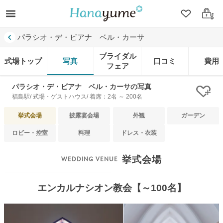
クリップ
ログ
パラシオ・デ・ビアナ ベル・カーサ
ブライダル
式場トップ
写真
口コミ
費用
フェア
パラシオ・デ・ビアナ ベル・カーサの写真
クリ
福島駅/ 式場・ゲストハウス/ 着席：2名 ～ 200名
挙式会場
披露宴会場
外観
ガーデン
ロビー・控室
料理
ドレス・衣装
挙式会場
エンカルナシオン教会【～100名】