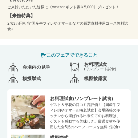
ご来館いただいた皆様に《Amazonギフト券￥5,000》プレゼント！
【来館特典】
2名3万円相当*国産牛フィレやオマールなどの厳選食材使用コース無料試
食♪
このフェアでできること
お料理試食
会場内の見学
(ワンプレート試食)
模擬挙式
模擬披露宴
お料理試食(ワンプレート試食)
ゲスト＆卒花の口コミ高評価！【国産牛フ
ィレ肉やオマール海老試食】会場隣接のキ
ッチンから運ばれる出来立てのお料理は、
ゲストも感動する美味しさ。厳選食材を使
用した全5品のハーフコースを無料で試食♪
模擬挙式