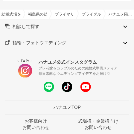
結婚式場を探すならハナユメ
福島県の結婚式場一覧
ブライマリーコート/SKYPALACE ASSOCI
ブライダルフェア一覧
ハナユメ限定★当館人気No.1＼花嫁ALL体験／*アマギフ5千×豪華10大特典*
相談して探す
指輪・フォトウエディング
TAP!
ハナユメ公式インスタグラム
＼
／
プレ花嫁＆カップルのための結婚式準備メディア
毎日素敵なウエディングアイデアをお届け♡
ハナユメTOP
お客様向け
式場様・企業様向け
お問い合わせ
お問い合わせ