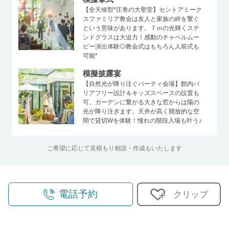
【全天候型*圧巻の大聖堂】セントアミーク
スファミリア教会は友人と家族の絆を繋ぐ
という意味があります。７ｍの光輝くステ
ンドグラスは大迫力！感動のチャペルムー
ビー演出体験◎教会式はもちろん人前式も
可能*
模擬披露宴
【自然光が降り注ぐパーティ会場】館内バ
リアフリー設計＆キッズスペースの設置も
可。ガーデンに繋がる大きな窓からは陽の
光が降り注ぎます。天井が高く開放的な空
間で貸切Wを体験！憧れの階段入場も叶う♪
ご希望に応じて見積もり相談・作成もいたします
電話予約
クリップ