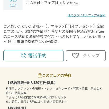
6/13
この日付にフェアはありません。
（土）
他のブライダルフェアを探す
ご来館いただいた皆様へ【アマギフ5千円分プレゼント】全館
見学のほか、結婚式準備や予算などの疑問も解消◎贅沢全5品
のコース試食＆豪華特典でゲストへのおもてなしと憧れが叶う
♪<1件目来館で挙式料20万円優待>
電話予約
クリップ
このフェアの特典
【成約特典♦最大120万円特典】
料理ランクアップ・会場費・ドレス・タキシード・写真・装花・演出など
選べる特典多数♪
＊さらに1件目来館で挙式料20万円プレゼント
※ご希望の日程や人数により特典内容変動あり
【特別特典】