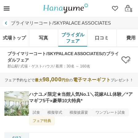
クリップ
ログ
ブライマリーコート/SKYPALACE ASSOCIATES
ブライダル
式場トップ
写真
口コミ
費用
フェア
ブライマリーコート/SKYPALACE ASSOCIATESのブライ
ダルフェア
クリ
郡山駅/ 式場・ゲストハウス/ 着席：30名 ～ 160名
98,000
電子マネーギフト
フェア予約などで
最大
円分
の
プレゼント！
ハナユメ限定★当館人気No.1＼花嫁ALL体験／*ア
マギフ5千×豪華10大特典*
試食
模擬挙式
模擬披露宴
ワンプレート試食
フェア特典