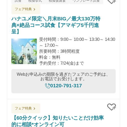
試食
模擬挙式
模擬披露宴
ワンプレート試食
クリッ
フェア特典
ハナユメ限定＼月末BIG／最大130万特
典×絶品コース試食【アマギフ5千円進
呈】
受付時間：9:00～ 10:00～ 13:30～ 14:30
～ 17:00～
所要時間：3時間程度
料金：無料
予約受付：7/24(金)まで
Webお申込みの期限を過ぎたフェアのご予約は、
お電話でお受けします。
0120-791-317
フェア特典
クリッ
【60分クイック】知りたいことだけ効率
的に相談*オンライン可