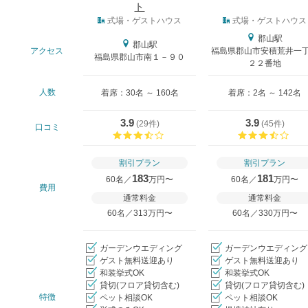
ト
式場タイプ
式場・ゲストハウス
式場・ゲストハウス
郡山駅
郡山駅
アクセス
福島県郡山市安積荒井一
福島県郡山市南１－９０
２２番地
人数
着席：30名 ～ 160名
着席：2名 ～ 142名
3.9
3.9
(
29件
)
(
45件
)
口コミ
口コミ評価
口コ
割引プラン
割引プラン
183
181
60名／
万円〜
60名／
万円〜
費用
通常料金
通常料金
60名／313万円〜
60名／330万円〜
ガーデンウエディング
ガーデンウエディング
ゲスト無料送迎あり
ゲスト無料送迎あり
和装挙式OK
和装挙式OK
貸切(フロア貸切含む)
貸切(フロア貸切含む)
特徴
ペット相談OK
ペット相談OK