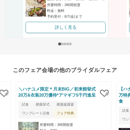
所要時間：3時間程度
料金：無料
予約受付：8/7(金)まで
詳しく見る
このフェア会場の他のブライダルフェア
＼ハナユメ限定＊月末BIG／初来館挙式
【ハ
20万&衣装20万優待*アマギフ5千円進呈
万特
食
クリップ
クリップ
試食
模擬挙式
模擬披露宴
試食
フェア特典
ワンプレート試食
ワン
所要時間：3時間程度