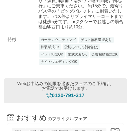
り「須賀川駅前・南タウン経由向陽台団地
行」にご乗車ください。 約15分で、最寄り
バス停の「ビッグパレット」に到着いたし
ます。 バス停よりブライマリーコートまで
は徒歩5分です。 ●タクシーでお越しの場合
郡山駅西口より約10分。
特徴
ガーデンウエディング
ゲスト無料送迎あり
和装挙式OK
貸切(フロア貸切含む)
ペット相談OK
挙式のみOK
会費制結婚式OK
ナイトウエディングOK
Webお申込みの期限を過ぎたフェアのご予約は、
お電話でお受けします。
0120-791-317
おすすめ
のブライダルフェア