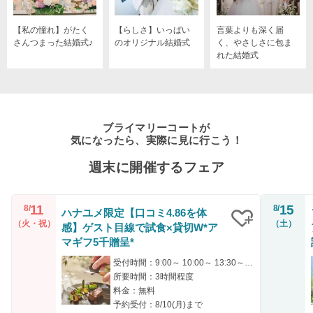
【私の憧れ】がたく
【らしさ】いっぱい
言葉よりも深く届
さんつまった結婚式♪
のオリジナル結婚式
く、やさしさに包ま
れた結婚式
ブライマリーコートが
気になったら、実際に見に行こう！
週末に開催するフェア
11
15
8/
8/
ハナユメ限定【口コミ4.86を体
（火・祝）
（土）
感】ゲスト目線で試食×貸切W*ア
クリップ
マギフ5千贈呈*
受付時間：9:00～ 10:00～ 13:30～ 14:30～ 17:00～
所要時間：3時間程度
料金：無料
予約受付：8/10(月)まで