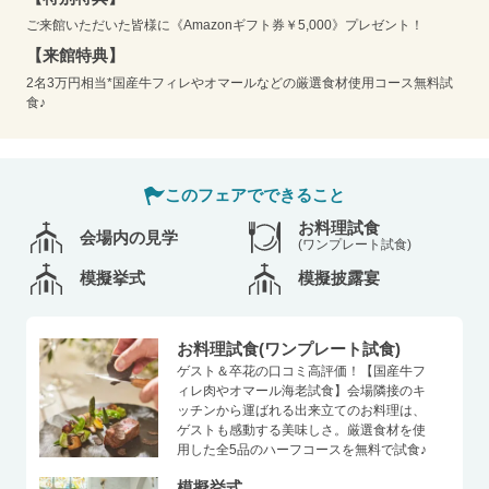
ご来館いただいた皆様に《Amazonギフト券￥5,000》プレゼント！
【来館特典】
2名3万円相当*国産牛フィレやオマールなどの厳選食材使用コース無料試
食♪
このフェアでできること
お料理試食
会場内の見学
(ワンプレート試食)
模擬挙式
模擬披露宴
お料理試食(ワンプレート試食)
ゲスト＆卒花の口コミ高評価！【国産牛フ
ィレ肉やオマール海老試食】会場隣接のキ
ッチンから運ばれる出来立てのお料理は、
ゲストも感動する美味しさ。厳選食材を使
用した全5品のハーフコースを無料で試食♪
模擬挙式