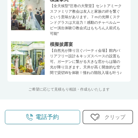
【全天候型*圧巻の大聖堂】セントアミーク
スファミリア教会は友人と家族の絆を繋ぐ
という意味があります。７ｍの光輝くステ
ンドグラスは大迫力！感動のチャペルムー
ビー演出体験◎教会式はもちろん人前式も
可能*
模擬披露宴
【自然光が降り注ぐパーティ会場】館内バ
リアフリー設計＆キッズスペースの設置も
可。ガーデンに繋がる大きな窓からは陽の
光が降り注ぎます。天井が高く開放的な空
間で貸切Wを体験！憧れの階段入場も叶う♪
ご希望に応じて見積もり相談・作成もいたします
電話予約
クリップ