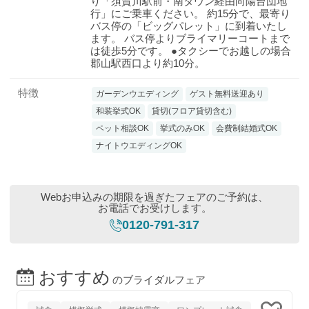
り「須賀川駅前・南タウン経由向陽台団地
行」にご乗車ください。 約15分で、最寄り
バス停の「ビッグパレット」に到着いたし
ます。 バス停よりブライマリーコートまで
は徒歩5分です。 ●タクシーでお越しの場合
郡山駅西口より約10分。
特徴
ガーデンウエディング
ゲスト無料送迎あり
和装挙式OK
貸切(フロア貸切含む)
ペット相談OK
挙式のみOK
会費制結婚式OK
ナイトウエディングOK
Webお申込みの期限を過ぎたフェアのご予約は、
お電話でお受けします。
0120-791-317
おすすめ
のブライダルフェア