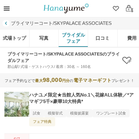
クリップ
ログ
ブライマリーコート/SKYPALACE ASSOCIATES
ブライダル
式場トップ
写真
口コミ
費用
フェア
ブライマリーコート/SKYPALACE ASSOCIATESのブライ
ダルフェア
クリ
郡山駅/ 式場・ゲストハウス/ 着席：30名 ～ 160名
98,000
電子マネーギフト
フェア予約などで
最大
円分
の
プレゼント！
ハナユメ限定★当館人気No.1＼花嫁ALL体験／*ア
マギフ5千×豪華10大特典*
試食
模擬挙式
模擬披露宴
ワンプレート試食
フェア特典