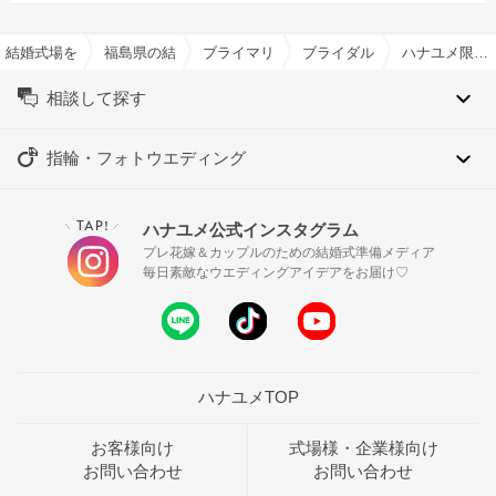
結婚式場を探すならハナユメ
福島県の結婚式場一覧
ブライマリーコート/SKYPALACE ASSOCI
ブライダルフェア一覧
ハナユメ限定★当館人気No.1＼花嫁ALL体験／*アマギフ5千×豪華10大特典*
相談して探す
指輪・フォトウエディング
TAP!
ハナユメ公式インスタグラム
＼
／
プレ花嫁＆カップルのための結婚式準備メディア
毎日素敵なウエディングアイデアをお届け♡
ハナユメTOP
お客様向け
式場様・企業様向け
お問い合わせ
お問い合わせ