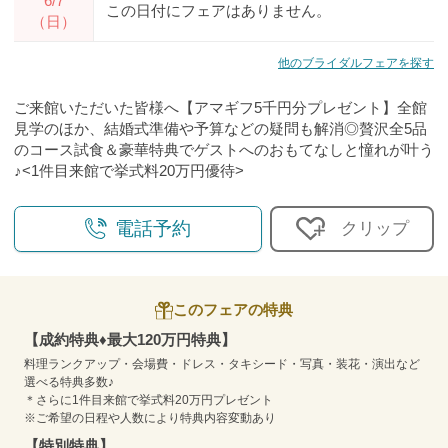
6/7
この日付にフェアはありません。
（日）
他のブライダルフェアを探す
ご来館いただいた皆様へ【アマギフ5千円分プレゼント】全館
見学のほか、結婚式準備や予算などの疑問も解消◎贅沢全5品
のコース試食＆豪華特典でゲストへのおもてなしと憧れが叶う
♪<1件目来館で挙式料20万円優待>
電話予約
クリップ
このフェアの特典
【成約特典♦最大120万円特典】
料理ランクアップ・会場費・ドレス・タキシード・写真・装花・演出など
選べる特典多数♪
＊さらに1件目来館で挙式料20万円プレゼント
※ご希望の日程や人数により特典内容変動あり
【特別特典】