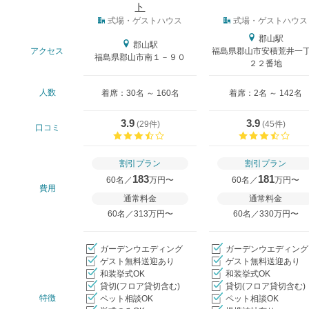
ト
式場タイプ
式場・ゲストハウス
式場・ゲストハウス
郡山駅
郡山駅
アクセス
福島県郡山市安積荒井一
福島県郡山市南１－９０
２２番地
人数
着席：30名 ～ 160名
着席：2名 ～ 142名
3.9
3.9
(
29件
)
(
45件
)
口コミ
口コミ評価
口コ
割引プラン
割引プラン
183
181
60名／
万円〜
60名／
万円〜
費用
通常料金
通常料金
60名／313万円〜
60名／330万円〜
ガーデンウエディング
ガーデンウエディング
ゲスト無料送迎あり
ゲスト無料送迎あり
和装挙式OK
和装挙式OK
貸切(フロア貸切含む)
貸切(フロア貸切含む)
特徴
ペット相談OK
ペット相談OK