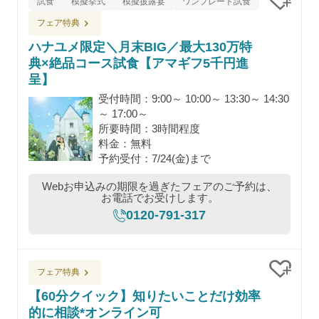
試食
模擬挙式
模擬披露宴
ワンプレート試食
クリッ
フェア特典
ハナユメ限定＼月末BIG／最大130万特
典×絶品コース試食【アマギフ5千円進
呈】
受付時間：9:00～ 10:00～ 13:30～ 14:30
～ 17:00～
所要時間：3時間程度
料金：無料
予約受付：7/24(金)まで
Webお申込みの期限を過ぎたフェアのご予約は、
お電話でお受けします。
0120-791-317
フェア特典
クリッ
【60分クイック】知りたいことだけ効率
的に相談*オンライン可