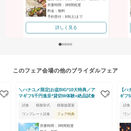
所要時間：3時間程度
料金：無料
予約受付：8/8(土)まで
詳しく見る
このフェア会場の他のブライダルフェア
＼ハナユメ限定|お盆BIG*10大特典／ア
【ハ
マギフ5千円進呈*貸切W体験×絶品試食
ギフ
クリップ
クリップ
試食
模擬挙式
模擬披露宴
試食
フェア特典
ワンプレート試食
ワン
所要時間：3時間程度