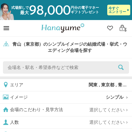
98,000
式場探しで
円分の電子マネー
今すぐ
エントリー
ギフトプレゼント
最大
クリップ
ログ
青山（東京都）のシンプルイメージの結婚式場・挙式・ウ
エディング会場を探す
関東 , 東京都 , 青山
エリア
シンプル
イメージ
選択してください
会場のこだわり・見学方法
選択してください
人数