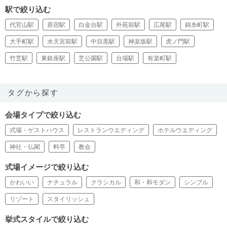
駅で絞り込む
代官山駅
原宿駅
白金台駅
外苑前駅
広尾駅
錦糸町駅
大手町駅
水天宮前駅
中目黒駅
神楽坂駅
虎ノ門駅
竹芝駅
東銀座駅
芝公園駅
台場駅
有楽町駅
タグから探す
会場タイプで絞り込む
式場・ゲストハウス
レストランウエディング
ホテルウエディング
神社・仏閣
料亭
教会
式場イメージで絞り込む
かわいい
ナチュラル
クラシカル
和・和モダン
シンプル
リゾート
スタイリッシュ
挙式スタイルで絞り込む