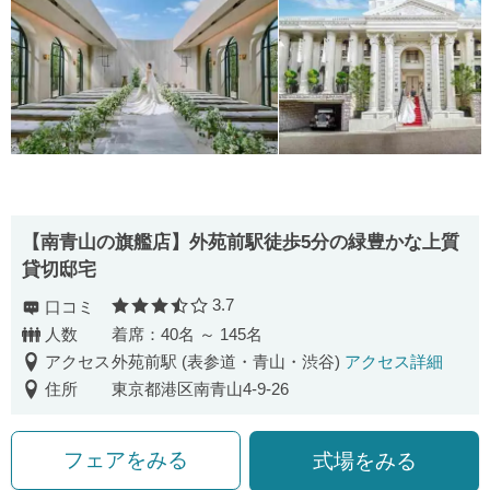
【南⻘⼭の旗艦店】外苑前駅徒歩5分の緑豊かな上質
貸切邸宅
3.7
口コミ
口コミ評価
人数
着席：40名 ～ 145名
アクセス
外苑前駅 (表参道・青山・渋谷)
アクセス詳細
住所
東京都港区南青山4-9-26
フェアをみる
式場をみる