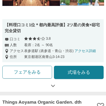
【料理口コミ1位＊都内最高評価】2ツ星の美食×邸宅
完全貸切
3.8
口コミ
口コミ評価
人数
着席：2名 ～ 90名
アクセス
表参道駅 (表参道・青山・渋谷)
アクセス詳細
住所
東京都港区南青山3-14-23
フェアをみる
式場をみる
Things Aoyama Organic Garden. dth