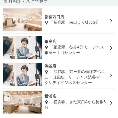
無料相談デスクで探す
新宿西口店
「新宿駅」南口より徒歩3分
銀座店
「銀座駅」徒歩4分 リージャス
銀座三丁目センター
渋谷店
「渋谷駅」京王井の頭線アベニ
ュー口直結、リージャス渋谷マー
クシティビジネスセンター
横浜店
「横浜駅」きた東口Aから徒歩5
分