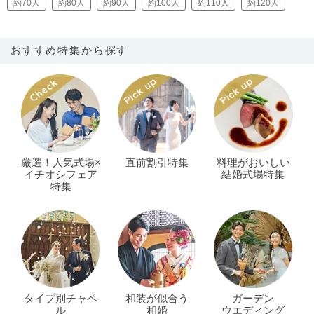
約70人
約80人
約90人
約100人
約110人
約120人
おすすめ特集から探す
厳選！人気式場×
直前割引特集
料理がおいしい
イチオシフェア
結婚式場特集
特集
タイプ別チャペ
和装が似合う
ガーデン
ル
和婚
ウエディング