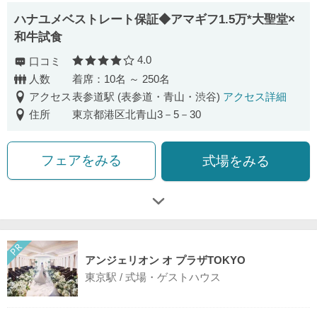
ハナユメベストレート保証◆アマギフ1.5万*大聖堂×
和牛試食
4.0
口コミ
口コミ評価
人数
着席：10名 ～ 250名
アクセス
表参道駅 (表参道・青山・渋谷)
アクセス詳細
住所
東京都港区北青山3－5－30
フェアをみる
式場をみる
アンジェリオン オ プラザTOKYO
東京駅 / 式場・ゲストハウス