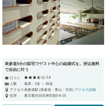
表参道5分の邸宅でゲスト中心の結婚式を。持込無料
で自由に叶う
3.8
口コミ
口コミ評価
人数
着席：2名 ～ 86名
アクセス
表参道駅 (表参道・青山・渋谷)
アクセス詳細
住所
東京都渋谷区神宮前5-6-15