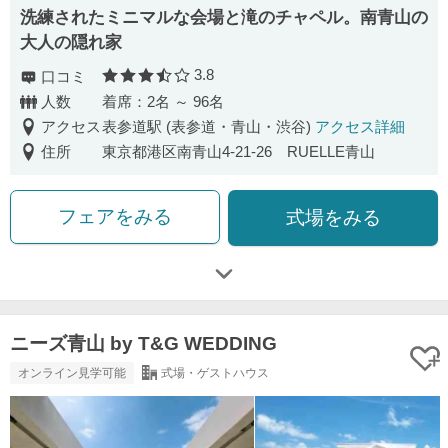
洗練されたミニマルな会場と滝のチャペル。南青山の
大人の隠れ家
3.8
口コミ
口コミ評価
人数
着席：2名 ～ 96名
アクセス
表参道駅 (表参道・青山・渋谷)
アクセス詳細
住所
東京都港区南青山4-21-26 RUELLE青山
フェアをみる
式場をみる
ニーズ青山 by T&G WEDDING
オンライン見学可能
式場・ゲストハウス