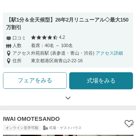
【駅1分＆全天候型】26年2月リニューアル◇最大150
万割引
4.2
口コミ
口コミ評価
人数
着席：40名 ～ 100名
アクセス
外苑前駅 (表参道・青山・渋谷)
アクセス詳細
住所
東京都港区南青山2-22-16
フェアをみる
式場をみる
IWAI OMOTESANDO
オンライン見学可能
式場・ゲストハウス