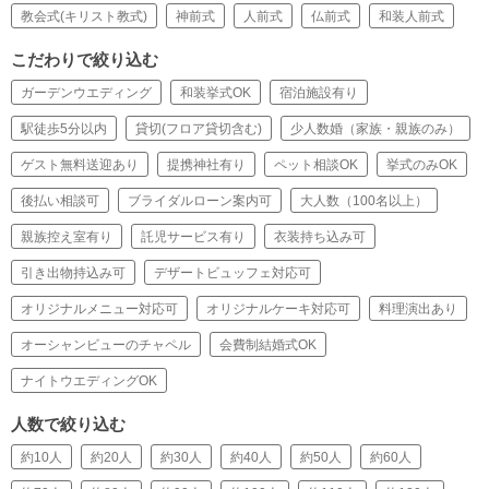
教会式(キリスト教式)
神前式
人前式
仏前式
和装人前式
こだわりで絞り込む
ガーデンウエディング
和装挙式OK
宿泊施設有り
駅徒歩5分以内
貸切(フロア貸切含む)
少人数婚（家族・親族のみ）
ゲスト無料送迎あり
提携神社有り
ペット相談OK
挙式のみOK
後払い相談可
ブライダルローン案内可
大人数（100名以上）
親族控え室有り
託児サービス有り
衣装持ち込み可
引き出物持込み可
デザートビュッフェ対応可
オリジナルメニュー対応可
オリジナルケーキ対応可
料理演出あり
オーシャンビューのチャペル
会費制結婚式OK
ナイトウエディングOK
人数で絞り込む
約10人
約20人
約30人
約40人
約50人
約60人