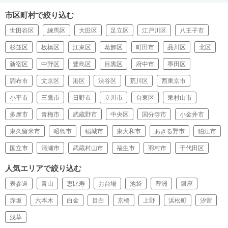
市区町村で絞り込む
世田谷区
練馬区
大田区
足立区
江戸川区
八王子市
杉並区
板橋区
江東区
葛飾区
町田市
品川区
北区
新宿区
中野区
豊島区
目黒区
府中市
墨田区
調布市
文京区
港区
渋谷区
荒川区
西東京市
小平市
三鷹市
日野市
立川市
台東区
東村山市
多摩市
青梅市
武蔵野市
中央区
国分寺市
小金井市
東久留米市
昭島市
稲城市
東大和市
あきる野市
狛江市
国立市
清瀬市
武蔵村山市
福生市
羽村市
千代田区
人気エリアで絞り込む
表参道
青山
恵比寿
お台場
池袋
豊洲
銀座
赤坂
六本木
白金
目白
京橋
上野
浜松町
汐留
浅草