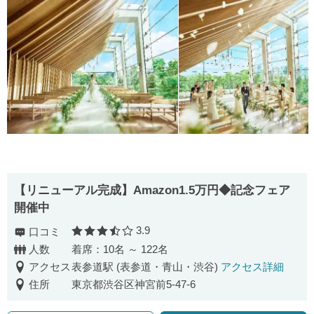
【リニューアル完成】Amazon1.5万円◆記念フェア
開催中
3.9
口コミ
口コミ評価
人数
着席：10名 ～ 122名
アクセス
表参道駅 (表参道・青山・渋谷)
アクセス詳細
住所
東京都渋谷区神宮前5-47-6