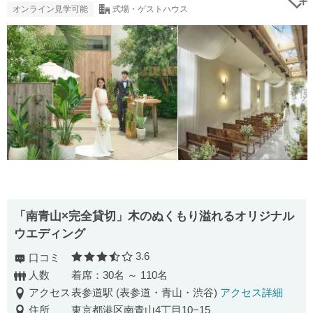
オンライン見学可能
式場・ゲストハウス
「南青山×完全貸切」木のぬくもり溢れるオリジナル
ウエディング
3.6
口コミ
口コミ評価
人数
着席：30名 ～ 110名
アクセス
表参道駅 (表参道・青山・渋谷)
アクセス詳細
住所
東京都港区南青山4丁目10−15