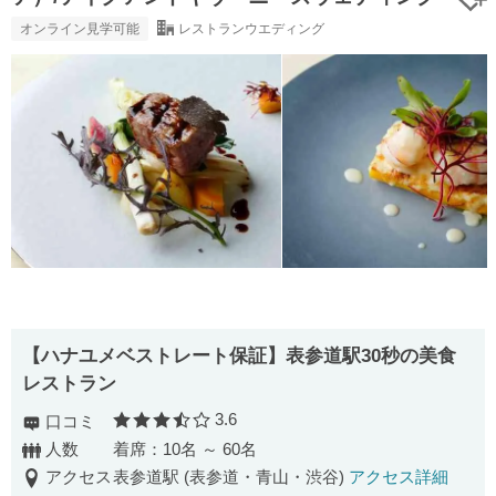
オンライン見学可能
レストランウエディング
【ハナユメベストレート保証】表参道駅30秒の美食
レストラン
3.6
口コミ
口コミ評価
人数
着席：10名 ～ 60名
アクセス
表参道駅 (表参道・青山・渋谷)
アクセス詳細