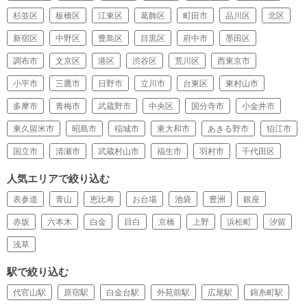
杉並区
板橋区
江東区
葛飾区
町田市
品川区
北区
新宿区
中野区
豊島区
目黒区
府中市
墨田区
調布市
文京区
港区
渋谷区
荒川区
西東京市
小平市
三鷹市
日野市
立川市
台東区
東村山市
多摩市
青梅市
武蔵野市
中央区
国分寺市
小金井市
東久留米市
昭島市
稲城市
東大和市
あきる野市
狛江市
国立市
清瀬市
武蔵村山市
福生市
羽村市
千代田区
人気エリアで絞り込む
表参道
青山
恵比寿
お台場
池袋
豊洲
銀座
赤坂
六本木
白金
目白
京橋
上野
浜松町
汐留
浅草
駅で絞り込む
代官山駅
原宿駅
白金台駅
外苑前駅
広尾駅
錦糸町駅