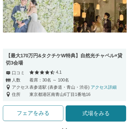
【最大170万円&タクチケW特典】自然光チャペル×貸
切3会場
4.1
口コミ
口コミ評価
人数
着席：30名 ～ 100名
アクセス
表参道駅 (表参道・青山・渋谷)
アクセス詳細
住所
東京都港区南青山6丁目1番地16
フェアをみる
式場をみる