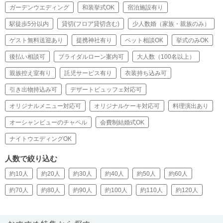
ガーデンウエディング
和装挙式OK
宿泊施設有り
駅徒歩5分以内
貸切(フロア貸切含む)
少人数婚（家族・親族のみ）
ゲスト無料送迎あり
提携神社有り
ペット相談OK
挙式のみOK
後払い相談可
ブライダルローン案内可
大人数（100名以上）
親族控え室有り
託児サービス有り
衣装持ち込み可
引き出物持込み可
デザートビュッフェ対応可
オリジナルメニュー対応可
オリジナルケーキ対応可
料理演出あり
オーシャンビューのチャペル
会費制結婚式OK
ナイトウエディングOK
人数で絞り込む
約10人
約20人
約30人
約40人
約50人
約60人
約70人
約80人
約90人
約100人
約110人
約120人