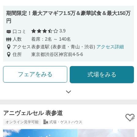
期間限定！最大アマギフ1.5万＆豪華試食＆最大150万
円
3.9
口コミ
口コミ評価
人数
着席：2名 ～ 140名
アクセス
表参道駅 (表参道・青山・渋谷)
アクセス詳細
住所
東京都渋谷区神宮前4-5-6
フェアをみる
式場をみる
アニヴェルセル 表参道
オンライン見学可能
式場・ゲストハウス