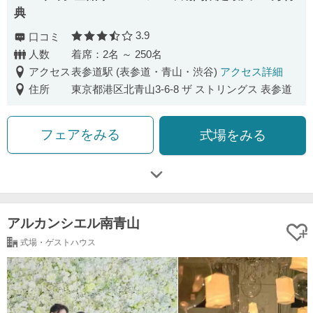
典
3.9
口コミ
口コミ評価
人数
着席：2名 ～ 250名
アクセス
表参道駅 (表参道・青山・渋谷)
アクセス詳細
住所
東京都港区北青山3-6-8 ザ ストリングス 表参道
フェアをみる
式場をみる
アルカンシエル南青山
式場・ゲストハウス