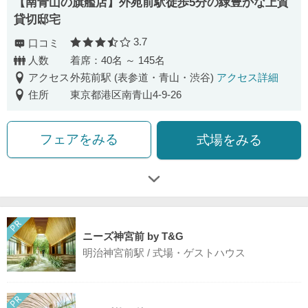
【南⻘⼭の旗艦店】外苑前駅徒歩5分の緑豊かな上質
貸切邸宅
3.7
口コミ
口コミ評価
人数
着席：40名 ～ 145名
アクセス
外苑前駅 (表参道・青山・渋谷)
アクセス詳細
住所
東京都港区南青山4-9-26
フェアをみる
式場をみる
ニーズ神宮前 by T&G
明治神宮前駅 / 式場・ゲストハウス