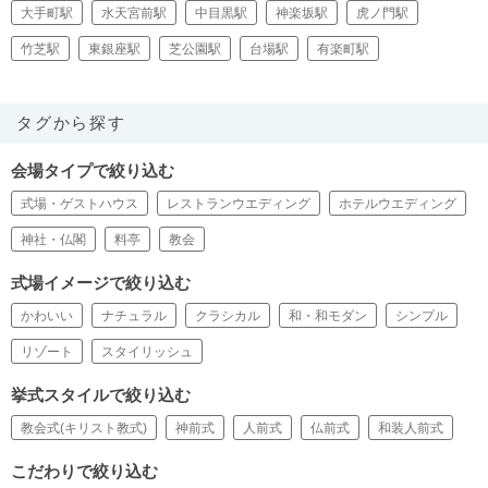
大手町駅
水天宮前駅
中目黒駅
神楽坂駅
虎ノ門駅
竹芝駅
東銀座駅
芝公園駅
台場駅
有楽町駅
タグから探す
会場タイプで絞り込む
式場・ゲストハウス
レストランウエディング
ホテルウエディング
神社・仏閣
料亭
教会
式場イメージで絞り込む
かわいい
ナチュラル
クラシカル
和・和モダン
シンプル
リゾート
スタイリッシュ
挙式スタイルで絞り込む
教会式(キリスト教式)
神前式
人前式
仏前式
和装人前式
こだわりで絞り込む