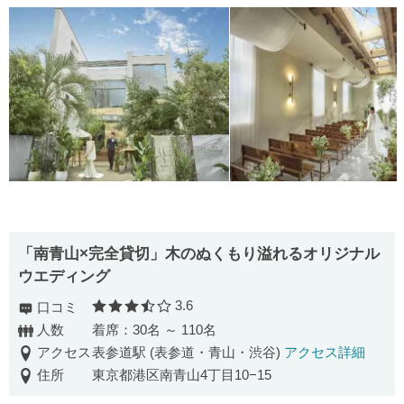
「南青山×完全貸切」木のぬくもり溢れるオリジナル
ウエディング
3.6
口コミ
口コミ評価
人数
着席：30名 ～ 110名
アクセス
表参道駅 (表参道・青山・渋谷)
アクセス詳細
住所
東京都港区南青山4丁目10−15