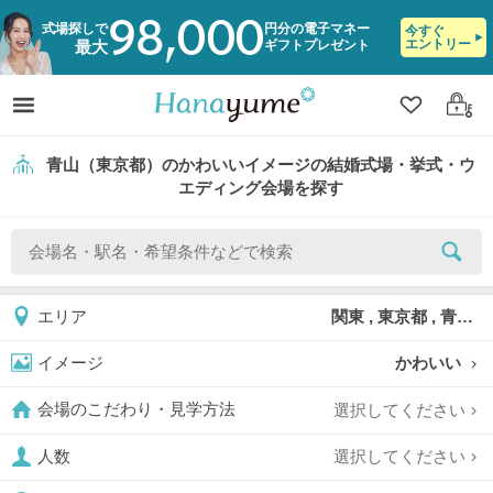
98,000
式場探しで
円分の電子マネー
今すぐ
エントリー
ギフトプレゼント
最大
クリップ
ログ
青山（東京都）のかわいいイメージの結婚式場・挙式・ウ
エディング会場を探す
関東 , 東京都 , 青山
エリア
かわいい
イメージ
選択してください
会場のこだわり・見学方法
選択してください
人数