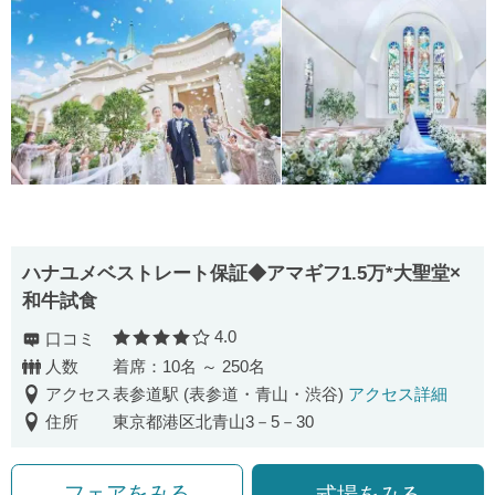
ハナユメベストレート保証◆アマギフ1.5万*大聖堂×
和牛試食
4.0
口コミ
口コミ評価
人数
着席：10名 ～ 250名
アクセス
表参道駅 (表参道・青山・渋谷)
アクセス詳細
住所
東京都港区北青山3－5－30
フェアをみる
式場をみる