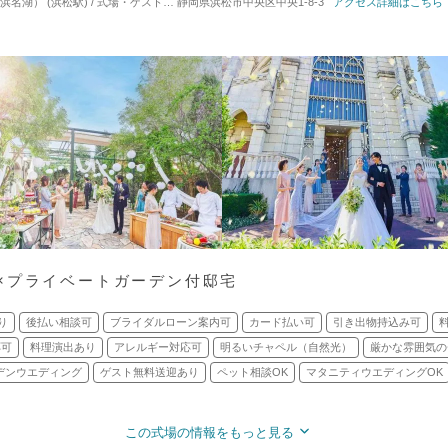
湖） (浜松駅) / 式場・ゲストハウス
静岡県浜松市中央区中央1-8-3
対応人数: 着席：2名 ～ 120名
アクセス詳細はこちら
挙式スタイル: 教会
×プライベートガーデン付邸宅
り
後払い相談可
ブライダルローン案内可
カード払い可
引き出物持込み可
応可
料理演出あり
アレルギー対応可
明るいチャペル（自然光）
厳かな雰囲気の
デンウエディング
ゲスト無料送迎あり
ペット相談OK
マタニティウエディングOK
この式場の情報をもっと見る