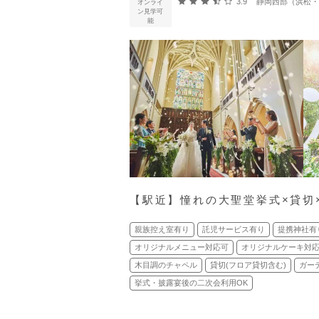
口コミ評価
3.9
静岡西部（浜松・浜名
オンライ
ン見学可
能
【駅近】憧れの大聖堂挙式×貸切
親族控え室有り
託児サービス有り
提携神社有
オリジナルメニュー対応可
オリジナルケーキ対
木目調のチャペル
貸切(フロア貸切含む)
ガー
挙式・披露宴後の二次会利用OK