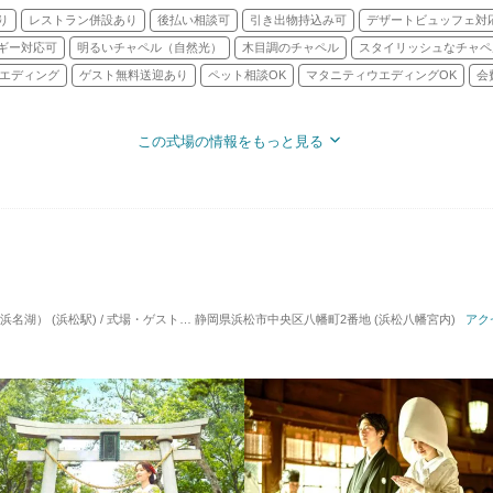
り
レストラン併設あり
後払い相談可
引き出物持込み可
デザートビュッフェ対
ギー対応可
明るいチャペル（自然光）
木目調のチャペル
スタイリッシュなチャペ
エディング
ゲスト無料送迎あり
ペット相談OK
マタニティウエディングOK
会
この式場の情報をもっと見る
湖） (浜松駅) / 式場・ゲストハウス
静岡県浜松市中央区八幡町2番地 (浜松八幡宮内)
対応人数: 着席：2名 ～ 120名
挙式スタイル: 神前
アク