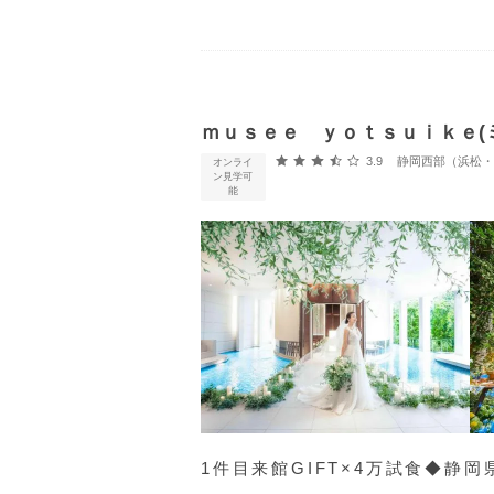
ｍｕｓｅｅ ｙｏｔｓｕｉｋｅ(
口コミ評価
3.9
静岡西部（浜松・浜名
オンライ
ン見学可
能
1件目来館GIFT×4万試食◆静