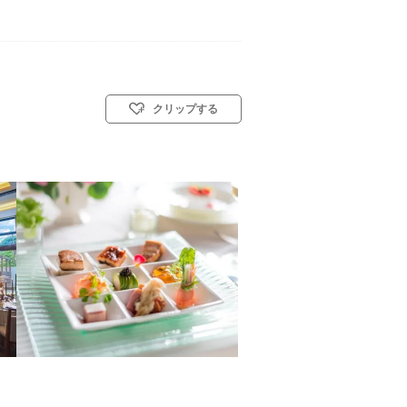
クリップする
会式(キリスト教式)／神前式／人前式／和装人前式