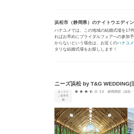
浜松市（静岡県）のナイトウエディン
ハナユメでは、この地域の結婚式場を17
ればお早めにブライダルフェアへの参加予
からないという場合は、お近くの
ハナユメ
タリな結婚式場をお探しします！
ニーズ浜松 by T&G WEDDIN
口コミ評価
3.9
静岡西部（浜松・浜名
オンライ
ン見学可
能