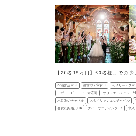
【20名38万円】60名様までの
宿泊施設有り
親族控え室有り
託児サービス有
デザートビュッフェ対応可
オリジナルメニュー
木目調のチャペル
スタイリッシュなチャペル
会費制結婚式OK
ナイトウエディングOK
挙式