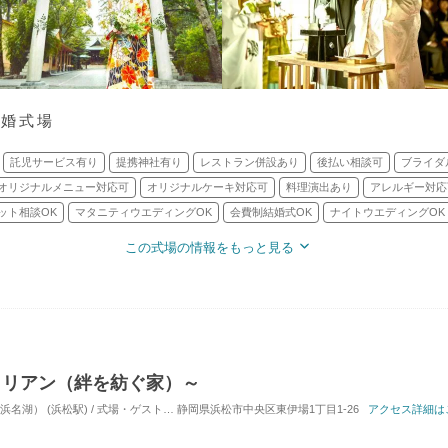
結婚式場
託児サービス有り
提携神社有り
レストラン併設あり
後払い相談可
ブライダ
オリジナルメニュー対応可
オリジナルケーキ対応可
料理演出あり
アレルギー対応
ット相談OK
マタニティウエディングOK
会費制結婚式OK
ナイトウエディングOK
この式場の情報をもっと見る
・リアン（絆を紡ぐ家）～
湖） (浜松駅) / 式場・ゲストハウス
静岡県浜松市中央区東伊場1丁目1-26
対応人数: 着席：2名 ～ 60名
挙式スタイル: 教会
アクセス詳細は