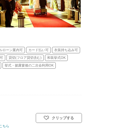
ルローン案内可
カード払い可
衣装持ち込み可
可
貸切(フロア貸切含む)
和装挙式OK
挙式・披露宴後の二次会利用OK
クリップする
式(キリスト教式)／神前式／人前式／仏前式／和装人前式
こちら