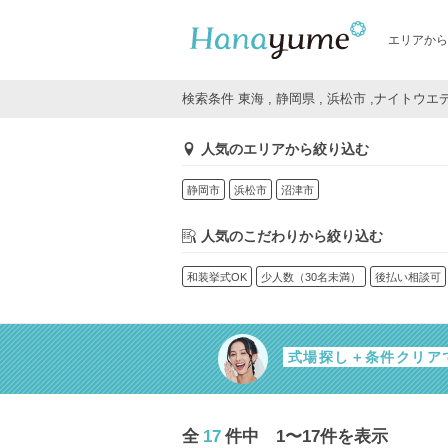
エリアから
検索条件 東海 , 静岡県 , 浜松市 ,ナイトウ
人気のエリアから絞り込む
静岡市
浜松市
沼津市
人気のこだわりから絞り込む
和装挙式OK
少人数（30名未満）
後払い相談可
式場探し＋条件クリア
全
17
件中 1〜17件を表示