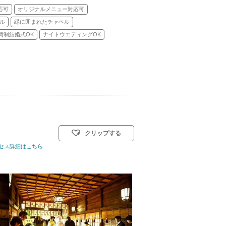
応可
オリジナルメニュー対応可
ル
緑に囲まれたチャペル
費制結婚式OK
ナイトウエディングOK
クリップする
式／人前式
セス詳細はこちら