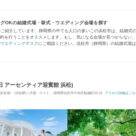
グOKの結婚式場・挙式・ウエディング会場を探す
件ご紹介しています。静岡県の中でも人口の多いこの浜松市は、結婚式
約を行うことをオススメします。もし、気になる会場が見つからない、
ウエディングデスク
にご相談ください。浜松市（静岡県）の結婚式場は
G(旧 アーセンティア迎賓館 浜松)
湖） (浜松駅) / 式場・ゲストハウス
静岡県浜松市中央区船越町33-15
対応人数: 着席：10名 ～ 130名
アクセス詳細はこち
挙式スタイル: 教