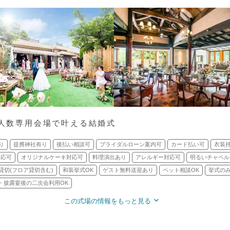
少人数専用会場で叶える結婚式
り
提携神社有り
後払い相談可
ブライダルローン案内可
カード払い可
衣装
対応可
オリジナルケーキ対応可
料理演出あり
アレルギー対応可
明るいチャペル
貸切(フロア貸切含む)
和装挙式OK
ゲスト無料送迎あり
ペット相談OK
挙式のみ
・披露宴後の二次会利用OK
この式場の情報をもっと見る