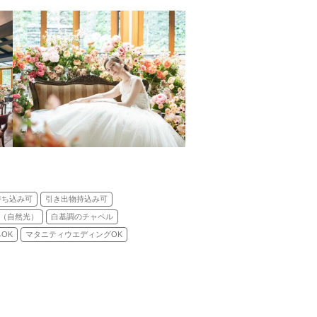
持ち込み可
引き出物持込み可
（自然光）
白基調のチャペル
OK
マタニティウエディングOK