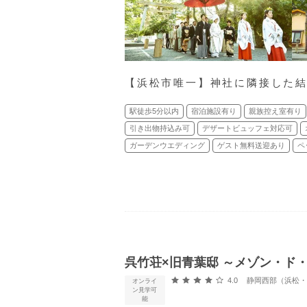
【浜松市唯一】神社に隣接した
駅徒歩5分以内
宿泊施設有り
親族控え室有り
引き出物持込み可
デザートビュッフェ対応可
ガーデンウエディング
ゲスト無料送迎あり
ペ
呉竹荘×旧青葉邸 ～メゾン・ド
口コミ評価
4.0
静岡西部（浜松・浜名
オンライ
ン見学可
能