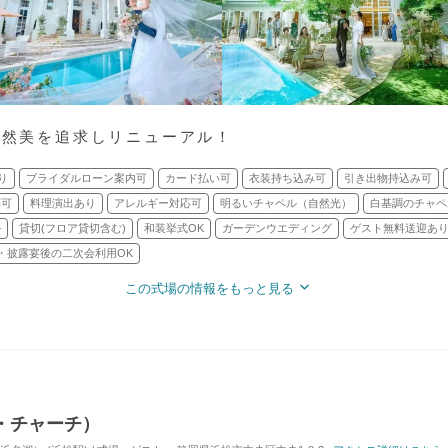
が自然美を追求しリニューアル！
り
ブライダルローン案内可
カード払い可
衣装持ち込み可
引き出物持込み可
応可
料理演出あり
アレルギー対応可
明るいチャペル（自然光）
白基調のチャペ
ル
貸切(フロア貸切含む)
和装挙式OK
ガーデンウエディング
ゲスト無料送迎あ
・披露宴後の二次会利用OK
この式場の情報をもっと見る
ビー・チャーチ）