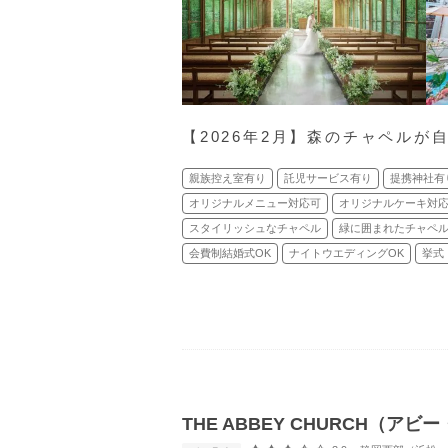
【2026年2月】森のチャペル
親族控え室有り
託児サービス有り
提携神社有
オリジナルメニュー対応可
オリジナルケーキ対
スタイリッシュなチャペル
緑に囲まれたチャペ
会費制結婚式OK
ナイトウエディングOK
挙式
THE ABBEY CHURCH（ア