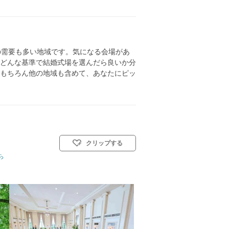
の需要も多い地域です。気になる会場があ
どんな基準で結婚式場を選んだら良いか分
もちろん他の地域も含めて、あなたにピッ
クリップする
ら
会式(キリスト教式)／人前式／和装人前式