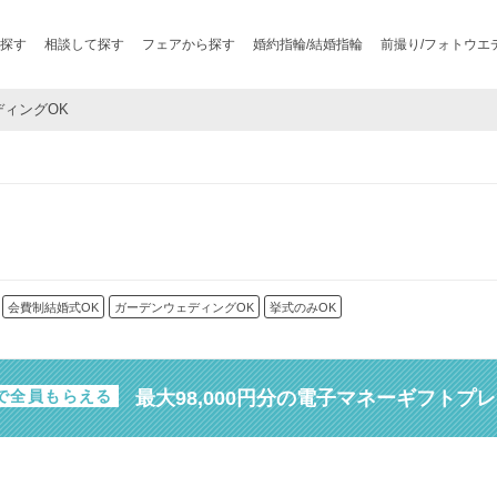
探す
相談して探す
フェアから探す
婚約指輪/結婚指輪
前撮り/フォトウエ
エディングOK
会費制結婚式OK
ガーデンウェディングOK
挙式のみOK
最大98,000円分の電子マネーギフトプ
で全員もらえる