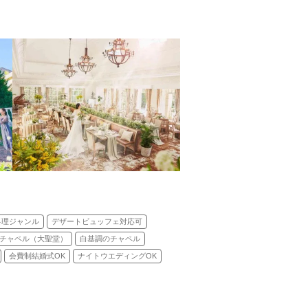
式(キリスト教式)／神前式／人前式
料理ジャンル
デザートビュッフェ対応可
チャペル（大聖堂）
白基調のチャペル
会費制結婚式OK
ナイトウエディングOK