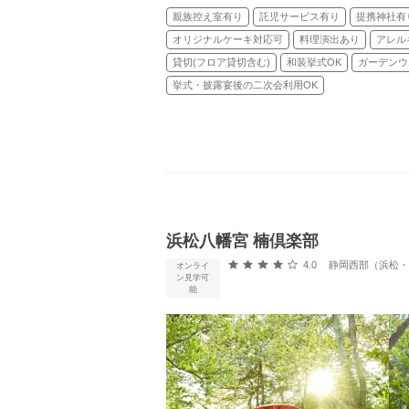
親族控え室有り
託児サービス有り
提携神社有
オリジナルケーキ対応可
料理演出あり
アレル
貸切(フロア貸切含む)
和装挙式OK
ガーデンウ
挙式・披露宴後の二次会利用OK
浜松八幡宮 楠倶楽部
口コミ評価
4.0
静岡西部（浜松・浜名
オンライ
ン見学可
能