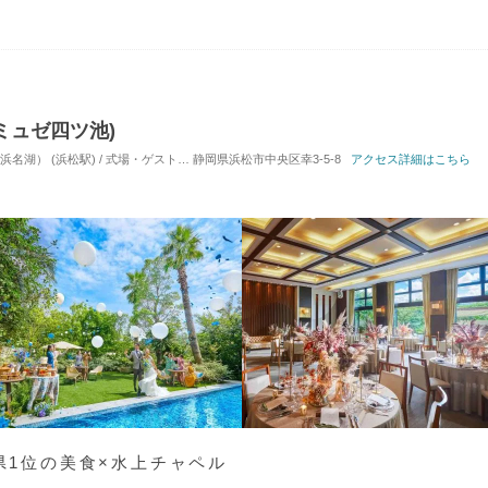
ミュゼ四ツ池)
湖） (浜松駅) / 式場・ゲストハウス
静岡県浜松市中央区幸3-5-8
対応人数: 着席：2名 ～ 150名
アクセス詳細はこちら
挙式スタイル: 教
岡県1位の美食×水上チャペル