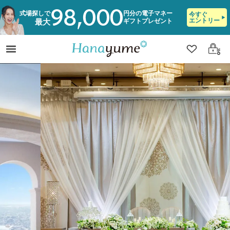
98,000
式場探しで
円分の電子マネー
今すぐ
エントリー
ギフトプレゼント
最大
クリップ
ログ