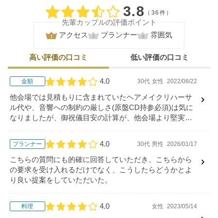
口コミ評価
3.8
（36件）
先輩カップルの評価ポイント
アクセス
プランナー
雰囲気
高い評価の口コミ
低い評価の口コミ
4.0
金額
30代
女性
2022/08/22
口コミ評価
他会場では見積もりに含まれていたヘアメイクリハーサ
ル代や、音響への制約の厳しさ(原盤CD持参必須)は気に
なりましたが、御祝儀目安の計算が、他会場より堅実な
見積もりになっており、見せ方より実際値に近づけよう
という点を優先させているように見え、好感が持てまし
4.0
プランナー
30代
男性
2026/01/17
口コミ評価
た。
こちらの質問にも的確に回答していただき、こちらから
の要求を受け入れるだけでなく、こうしたらどうかとよ
り良い提案をしていただいた。
4.0
料理
女性
2023/05/14
口コミ評価