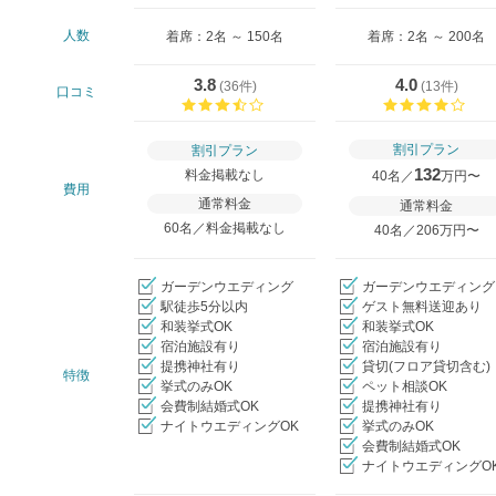
人数
着席：2名 ～ 150名
着席：2名 ～ 200名
3.8
4.0
(
36件
)
(
13件
)
口コミ
口コミ評価
口コ
割引プラン
割引プラン
132
料金掲載なし
40名／
万円〜
費用
通常料金
通常料金
60名／料金掲載なし
40名／206万円〜
ガーデンウエディング
ガーデンウエディング
駅徒歩5分以内
ゲスト無料送迎あり
和装挙式OK
和装挙式OK
宿泊施設有り
宿泊施設有り
提携神社有り
貸切(フロア貸切含む)
特徴
挙式のみOK
ペット相談OK
会費制結婚式OK
提携神社有り
ナイトウエディングOK
挙式のみOK
会費制結婚式OK
ナイトウエディングO