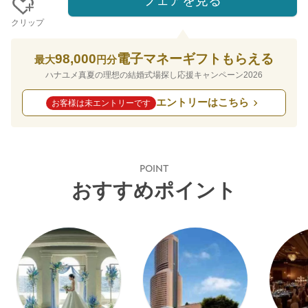
フェアを見る
クリップ
98,000
電子マネーギフトもらえる
最大
円分
ハナユメ真夏の理想の結婚式場探し応援キャンペーン2026
エントリーはこちら
お客様は未エントリーです
POINT
おすすめポイント