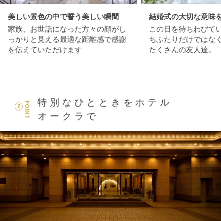
美しい景色の中で誓う美しい瞬間
結婚式の大切な意味
家族、お世話になった方々の顔がし
この日を待ちわびて
っかりと見える最適な距離感で感謝
ちふたりだけではな
を伝えていただけます
たくさんの友人達。
特別なひとときをホテル
POINT
2
オークラで