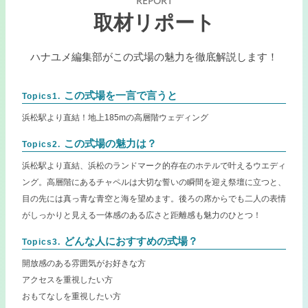
REPORT
取材リポート
ハナユメ編集部がこの式場の魅力を徹底解説します！
この式場を一言で言うと
Topics1.
浜松駅より直結！地上185mの高層階ウェディング
この式場の魅力は？
Topics2.
浜松駅より直結、浜松のランドマーク的存在のホテルで叶えるウエディ
ング。高層階にあるチャペルは大切な誓いの瞬間を迎え祭壇に立つと、
目の先には真っ青な青空と海を望めます。後ろの席からでも二人の表情
がしっかりと見える一体感のある広さと距離感も魅力のひとつ！
どんな人におすすめの式場？
Topics3.
開放感のある雰囲気がお好きな方
アクセスを重視したい方
おもてなしを重視したい方