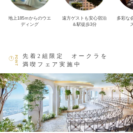
地上185ｍからのウエ
遠方ゲストも安心宿泊
多彩な
ディング
＆駅徒歩3分
先着2組限定 オークラを
POINT
1
満喫フェア実施中