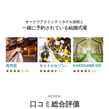
オークラアクトシティホテル浜松と
一緒に予約されている結婚式場
呉竹荘
キャトルセゾン浜松 Les Quatre Saisons Hamamatsu
KAKEGAWA GRAND HOTEL
4.0
4.1
4.1
口コミ評価
口コミ評価
口コミ評価
REVIEW
口コミ総合評価