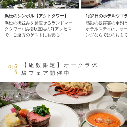
浜松のシンボル【アクトタワー】
1泊2日のホテルウエ
浜松の街並みを見渡せるランドマー
感動の披露宴の余韻
クタワー♪ 浜松駅直結の好アクセス
ホテルステイは、オ
で、ご遠方のゲストにも安心！
ングならではのおも
【組数限定】オークラ体
POINT
3
験フェア開催中