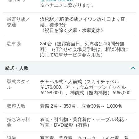
※ハナユメに繋がります。
最寄り駅／
浜松駅／JR浜松駅メイワン改札口より直
交通
結、徒歩3分
《祝日を除く火曜・水曜定休》
駐車場
350台（披露宴当日、列席者は4時間分無
料）（打合せや会場見学時は、相談時間に
応じて駐車サービス券を用意）
挙式・人数
挙式スタイ
チャペル式・人前式（スカイチャペル
ル
￥176,000、アトリウムガーデンチャペル
￥198,000）、神前式（館内神殿）￥66,000
収容人数
着席 2名～ 350名 、立食30名～ 1,000名
持ち込み料
衣裳・引出物・美容着付・テーブル装花・
金
写真・DVD撮影（有料）
設備
写真室、美容室、クローク、メイク室、着