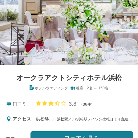
オークラアクトシティホテル浜松
ホテルウエディング
着席：2名 ～ 150名
口コミ評価
3.8
口コミ
（36件）
アクセス
浜松駅
／
浜松駅／JR浜松駅メイワン改札口より直結、徒歩3分 《祝日を除く火曜・水曜定休》