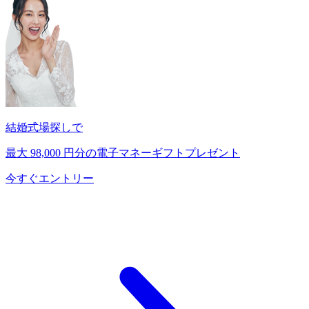
結婚式場探しで
最大
98,000
円分の電子マネーギフトプレゼント
今すぐエントリー