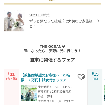
2023.10 挙式
ずっと夢だった結婚式は大切なご家族様
と・・・
THE OCEANが
気になったら、実際に見に行こう！
週末に開催するフェア
11
15
8/
8/
【親族婚希望のお客様へ：20名
（火・祝）
（土）
様 38万円】試食付きフェア
クリップ
受付時間：10:30～ 14:30～
所要時間：2時間30分程度
料金：無料
予約受付：8/11(火・祝)まで