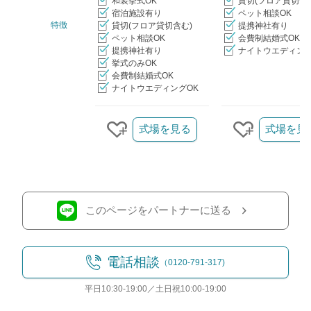
和装挙式OK
貸切(フロア貸切含
宿泊施設有り
ペット相談OK
特徴
貸切(フロア貸切含む)
提携神社有り
ペット相談OK
会費制結婚式OK
提携神社有り
ナイトウエディング
挙式のみOK
会費制結婚式OK
ナイトウエディングOK
クリップ/詳細を見る
式場を見る
式場を見
クリップする
クリップす
このページをパートナーに送る
電話相談
（0120-791-317)
平日10:30-19:00／土日祝10:00-19:00