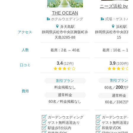
ニーズ浜松 by T
THE OCEAN
式場タイプ
ホテルウエディング
式場・ゲストハ
弁天島駅
浜松駅
アクセス
静岡県浜松市中央区舞阪町弁
静岡県浜松市中央区船越
天島3285-88
15
人数
着席：2名 ～ 40名
着席：10名 ～ 13
3.4
3.9
(
12件
)
(
100件
)
口コミ
口コミ評価
割引プラン
割引プラン
200
料金掲載なし
60名／
万円
費用
通常料金
通常料金
60名／料金掲載なし
60名／336万円
ガーデンウエディング
ガーデンウエディ
ゲスト無料送迎あり
ゲスト無料送迎あ
駅徒歩5分以内
和装挙式OK