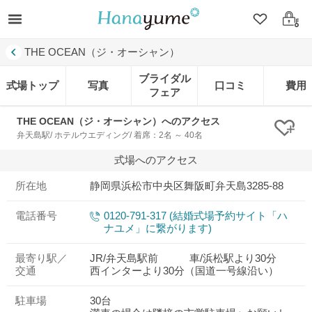
クリップ
ログ
THE OCEAN（ジ・オーシャン）
ブライダル
式場トップ
写真
口コミ
費用
フェア
THE OCEAN（ジ・オーシャン）へのアクセス
クリ
弁天島駅/ ホテルウエディング/ 着席：2名 ～ 40名
式場へのアクセス
所在地
静岡県浜松市中央区舞阪町弁天島3285-88
電話番号
0120-791-317 (結婚式場予約サイト「ハ
ナユメ」に繋がります)
最寄り駅／
JR/弁天島駅前 車/浜松駅より30分
交通
西インターより30分（国道一号線沿い）
駐車場
30台