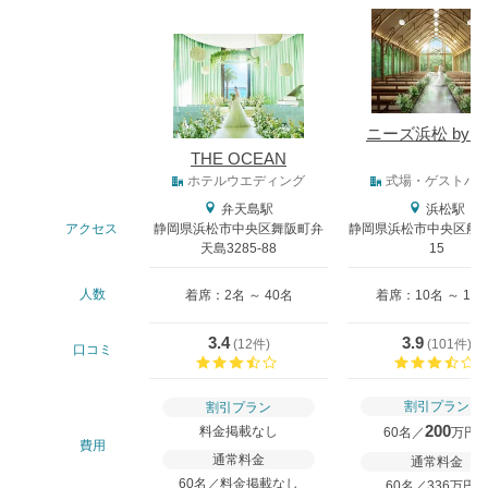
式場
ニーズ浜松 by T
THE OCEAN
式場タイプ
ホテルウエディング
式場・ゲストハ
弁天島駅
浜松駅
アクセス
静岡県浜松市中央区舞阪町弁
静岡県浜松市中央区船越
天島3285-88
15
人数
着席：2名 ～ 40名
着席：10名 ～ 13
3.4
3.9
(
12件
)
(
101件
)
口コミ
口コミ評価
割引プラン
割引プラン
200
料金掲載なし
60名／
万円
費用
通常料金
通常料金
60名／料金掲載なし
60名／336万円