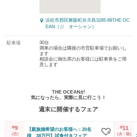
浜松市西区舞阪町弁天島3285-88THE OC
EAN（ジ オーシャン）
30台
駐車場
満車の場合は隣接の市営駐車場でお願いし
ます
相談会に御出席のお客様には駐車券をご用
意します
THE OCEANが
気になったら、実際に見に行こう！
週末に開催するフェア
9
11
8/
8/
【親族婚希望のお客様へ：20名
（日）
（火・祝）
様 38万円】試食付きフェア