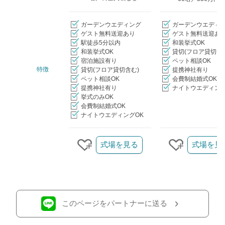
ガーデンウエディング
ガーデンウエディ
ゲスト無料送迎あり
ゲスト無料送迎あ
駅徒歩5分以内
和装挙式OK
和装挙式OK
貸切(フロア貸切含
宿泊施設有り
ペット相談OK
特徴
貸切(フロア貸切含む)
提携神社有り
ペット相談OK
会費制結婚式OK
提携神社有り
ナイトウエディング
挙式のみOK
会費制結婚式OK
ナイトウエディングOK
クリップ/詳細を見る
式場を見る
式場を見
クリップする
クリップす
このページをパートナーに送る