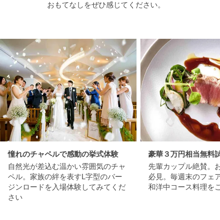
おもてなしをぜひ感じてください。
憧れのチャペルで感動の挙式体験
豪華３万円相当無料
自然光が差込む温かい雰囲気のチャ
先輩カップル絶賛。
ペル。家族の絆を表すL字型のバー
必見。毎週末のフェ
ジンロードを入場体験してみてくだ
和洋中コース料理を
さい