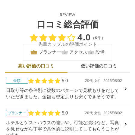
REVIEW
口コミ総合評価
口コミ評価
4.0
（6件）
先輩カップルの評価ポイント
プランナー
アクセス
設備
高い評価の口コミ
低い評価の口コミ
5.0
金額
20代
女性
2025/08/02
口コミ評価
日取り等の条件別に複数のパターンで見積もりをだして
いただきました。金額も想定よりも安くできそうです。
5.0
プランナー
20代
女性
2025/08/02
口コミ評価
ホテルとゲストハウスの違いや、可能な演出など、写真
を見せながら丁寧で具体的に説明してしてもらうことが