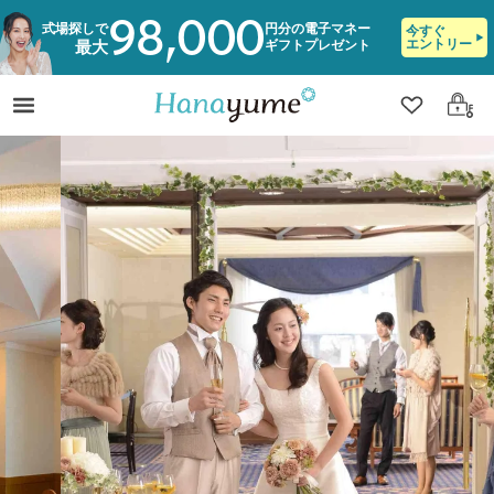
98,000
式場探しで
円分の電子マネー
今すぐ
エントリー
ギフトプレゼント
最大
クリップ
ログ