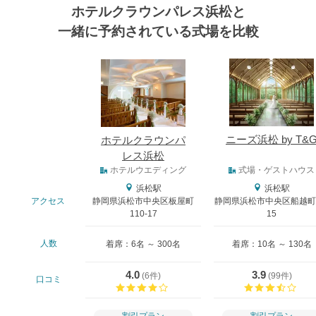
ホテルクラウンパレス浜松と
一緒に予約されている式場を比較
式場
ニーズ浜松 by T&
ホテルクラウンパ
レス浜松
式場タイプ
ホテルウエディング
式場・ゲストハウス
浜松駅
浜松駅
アクセス
静岡県浜松市中央区板屋町
静岡県浜松市中央区船越町3
110-17
15
人数
着席：6名 ～ 300名
着席：10名 ～ 130名
4.0
3.9
(
6件
)
(
99件
)
口コミ
口コミ評価
口コ