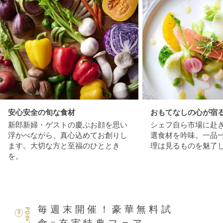
安心安全の旬な食材
おもてなしの心が宿
新郎新婦・ゲストの慶ぶお顔を思い
シェフ自ら市場に赴
浮かべながら、真心込めてお創りし
選食材を吟味。一品
ます。大切な方と至福のひととき
理は見るものを魅了
を。
毎週末開催！豪華無料試
POINT
3