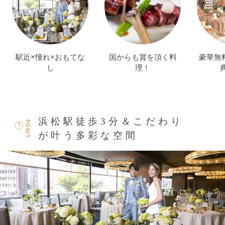
駅近×憧れ×おもてな
国からも賞を頂く料
豪華無
し
理！
浜松駅徒歩3分＆こだわり
POINT
1
が叶う多彩な空間