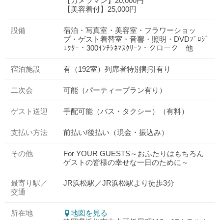
【カメラマン】20,000円
【美容着付】25,000円
設備
宿泊・写真室・美容室・フラワーショッ
プ・ゲスト着替室・音響・照明・DVDﾌﾟﾛｼﾞ
ｪｸﾀｰ・300ｲﾝﾁｼﾈﾏｽｸﾘｰﾝ・クローク 他
宿泊施設
有（192室）列席者特別割引有り
二次会
可能（パーティープラン有り）
ゲスト送迎
手配可能（バス・タクシー）（有料）
支払い方法
前払い/後払い（現金・振込み）
その他
For YOUR GUESTS～おふたりはもちろん
ゲストの皆様の幸せな一日のために～
最寄り駅／
JR浜松駅／JR浜松駅より徒歩3分
交通
所在地
地図を見る