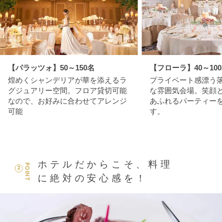
【パラッツォ】50～150名
【フローラ】40～10
煌めくシャンデリアが華を添えるラ
プライベート感漂う
グジュアリー空間。フロア貸切可能
な雰囲気会場。笑顔
なので、お好みに合わせてアレンジ
あふれるパーティー
可能
す。
ホテルだからこそ、料理
POINT
2
に絶対の安心感を！