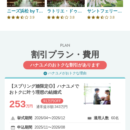
ニーズ浜松 by T&G WEDDING(旧 アーセンティア迎賓館 浜松)
ラトリエ・ドゥ・マリエ
サントフェリーチェ
3.9
3.8
3.8
口コミ評価
口コミ評価
口コミ評価
PLAN
割引プラン・費用
ハナユメのおトクな割引があります
ハナユメがおトクな理由
【スプリング婚限定◎】ハナユメで
おトクに叶う理想の結婚式
253
91万円OFF
万円
通常提示額:343万円
挙式期間
2026/04〜2026/12
適用人数
60名
申込期間
2025/11〜2026/08