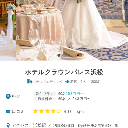
ホテルクラウンパレス浜松
ホテルウエディング
着席：6名 ～ 300名
割引プラン
60名
253
万円〜
料金
通常料金
60名
／
343万円〜
口コミ評価
4.0
口コミ
（6件）
アクセス
浜松駅
／
JR浜松駅北口 徒歩3分 東名高速道路 浜松・浜松西インターより車でそれぞれ30分