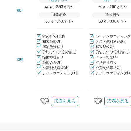
割引プラン
割引プラン
253
200
60名／
万円〜
60名／
万円〜
費用
通常料金
通常料金
60名／343万円〜
60名／336万円〜
駅徒歩5分以内
ガーデンウエディング
和装挙式OK
ゲスト無料送迎あり
宿泊施設有り
和装挙式OK
貸切(フロア貸切含む)
貸切(フロア貸切含む)
提携神社有り
ペット相談OK
特徴
挙式のみOK
提携神社有り
会費制結婚式OK
会費制結婚式OK
ナイトウエディングOK
ナイトウエディングO
クリップ/詳細を見る
式場を見る
式場を見る
クリップする
クリップする